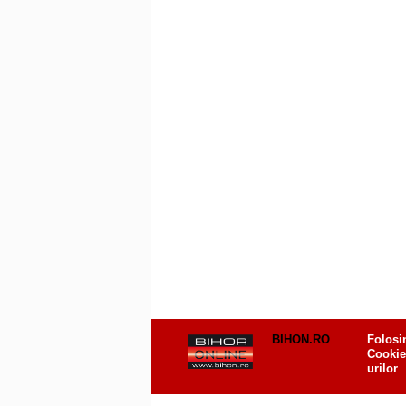
BIHON.RO
Folosi
Cookie
urilor