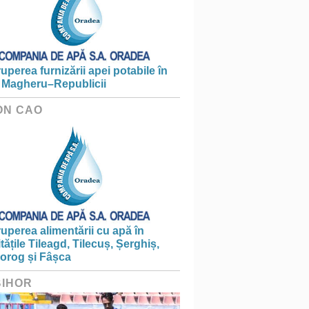
ruperea furnizării apei potabile în
 Magheru–Republicii
ON CAO
ruperea alimentării cu apă în
itățile Tileagd, Tilecuș, Șerghiș,
iorog și Fâșca
BIHOR