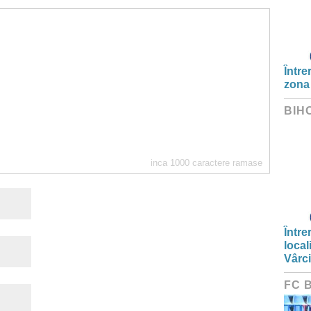
Între
zona
BIH
inca
1000
caractere ramase
Între
local
Vârc
FC 