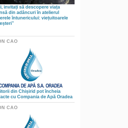
i, invitați să descopere viața
să din adâncuri în atelierul
erele întunericului: viețuitoarele
eșteri”
ON CAO
torii din Chișirid pot încheia
racte cu Compania de Apă Oradea
ON CAO