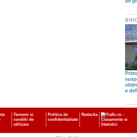
de g
BIH
Prim
susp
obțin
e def
nta
Termeni si
Politica de
Redactia
-
conditii de
confidentialitate
utilizare