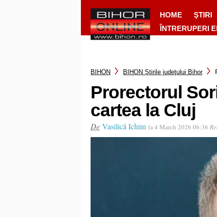
HOME
ŞTIRI
ÎNTRERUPERI 
BIHON
BIHON Ştirile judeţului Bihor
Prorectorul Sor
cartea la Cluj
De
Vasilică Ichim
la 4 March 2026 06:36
Re