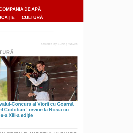
COMPANIA DE APĂ
UCAȚIE
CULTURĂ
powered by
Surfing Waves
TURĂ
valul-Concurs al Viorii cu Goarnă
el Codoban” revine la Roșia cu
e-a XIII-a ediție