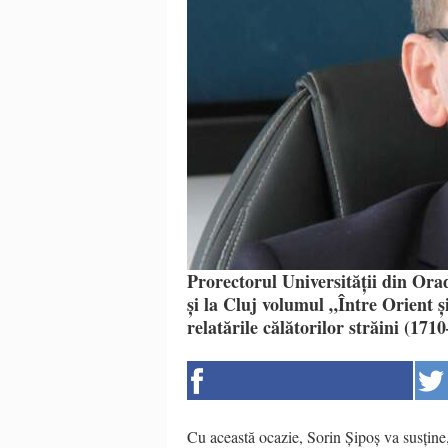
Prorectorul Universității din Orade
și la Cluj volumul „Între Orient 
relatările călătorilor străini (171
Cu această ocazie, Sorin Șipoș va susține