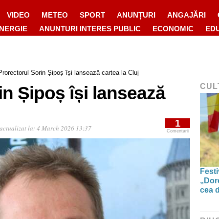
VIDEO
METEO
SPORT
ANUNȚURI
ANGAJĂRI
ENERGIE
ANUNTURI INTERES PUBLIC
ECONOMIC
ED
Prorectorul Sorin Șipoș își lansează cartea la Cluj
CUL
in Șipoș își lansează
1
actualizat la:
4 March 2026 13:37
Comentarii
Festi
„Dor
cea d