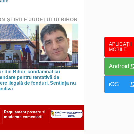
rade
ON ŞTIRILE JUDEŢULUI BIHOR
APLICAȚII
MOBILE
Android
D
ar din Bihor, condamnat cu
endare pentru tentativă de
ere ilegală de fonduri. Sentința nu
iOS
D
initivă
Regulament postare și
moderare comentarii