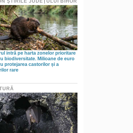
ON ŞTIRILE JUDEŢULUI BIHOR
ul intră pe harta zonelor prioritare
u biodiversitate. Milioane de euro
u protejarea castorilor și a
ilor rare
TURĂ