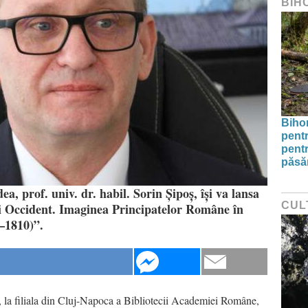
BIH
Bihor
pentr
pentr
păsăr
a, prof. univ. dr. habil. Sorin Șipoș, își va lansa
CUL
și Occident. Imaginea Principatelor Române în
0–1810)”.
, la filiala din Cluj-Napoca a Bibliotecii Academiei Române,