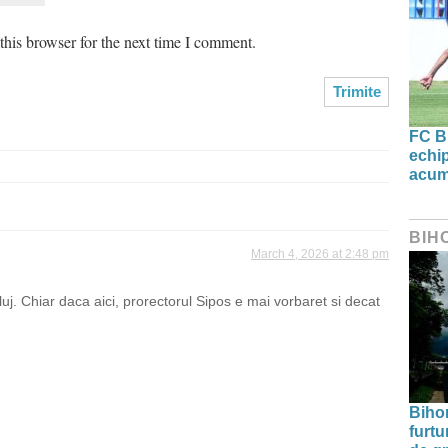
his browser for the next time I comment.
FC B
echip
acum
BIH
March 4, 2026 at 2:48 pm
uj. Chiar daca aici, prorectorul Sipos e mai vorbaret si decat
Bihor
furtu