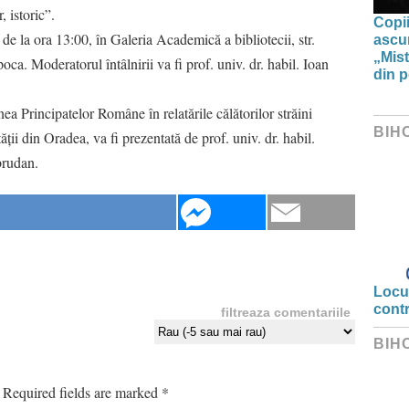
 istoric”.
Copii
de la ora 13:00, în Galeria Academică a bibliotecii, str.
ascun
„Mist
a. Moderatorul întâlnirii va fi prof. univ. dr. habil. Ioan
din p
a Principatelor Române în relatările călătorilor străini
BIH
ii din Oradea, va fi prezentată de prof. univ. dr. habil.
brudan.
Locui
cont
filtreaza comentariile
BIH
Required fields are marked
*