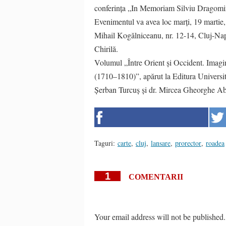
conferința „In Memoriam Silviu Dragomir,
Evenimentul va avea loc marți, 19 martie, 
Mihail Kogălniceanu, nr. 12-14, Cluj-Napoc
Chirilă.
Volumul „Între Orient și Occident. Imagine
(1710–1810)”, apărut la Editura Universităț
Șerban Turcuș și dr. Mircea Gheorghe A
Taguri:
carte
,
cluj
,
lansare
,
prorector
,
roadea
1
COMENTARII
Your email address will not be published.