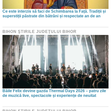
Ce este interzis să faci de Schimbarea la Față. Tradiții și
superstiții păstrate din bătrâni și respectate an de an
BIHON ŞTIRILE JUDEŢULUI BIHOR
Băile Felix devine gazda Thermal Days 2026 – patru zile
de muzică live, spectacole și experiențe de neuitat