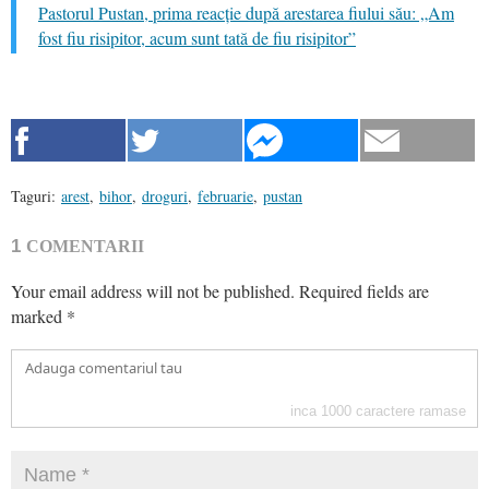
Pastorul Pustan, prima reacție după arestarea fiului său: „Am
fost fiu risipitor, acum sunt tată de fiu risipitor”
Taguri:
arest
,
bihor
,
droguri
,
februarie
,
pustan
1
COMENTARII
Your email address will not be published.
Required fields are
marked
*
inca
1000
caractere ramase