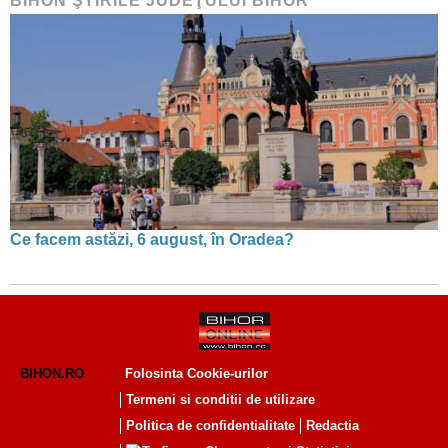
BIHON ŞTIRILE JUDEŢULUI BIHOR
Ce facem astăzi, 6 august, în Oradea?
BIHON.RO
Folosinta Cookie-urilor
Termeni si conditii de utilizare
Politica de confidentialitate
Redactia