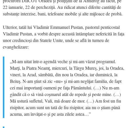
procurorii DIICOT Oradea și polițiștiii de la Antidrog au făcut, pe
22 ianuarie, 22 de percheziții. Au ridicat atunci diferite cantități de
substanțe interzise, bani, telefoane mobile și alte mijloace de probă.
Ulterior, tatăl lui Vladimir Emmanuel Pustan, pastorul penticostal
Vladimir Pustan, a vorbit despre această întâmplare nefericită în fața
unor credincioși din Statele Unite, unde se află în turneu de
evanghelizare:
„M-am uitat într-o agendă veche şi mi-am văzut programul.
Marţi, la Piatra Neamţ, miercuri, la Târgu Mureş, joi, la Oradea,
vineri, la Arad, sâmbătă, din nou la Oradea, iar duminică, la
Beiuş. N-am ştiut să zic «nu» şi mi-am neglijat familia, de fapt
cei mai importanţi oameni pe faţa Pământului. (…) Nu m-am
gândit că o să vină coșmarul atât de repede și peste mine. (…)
Mă ustură sufletul, Vali, mă doare de mor. (…) Am fost un fiu
risipitor, acum sunt un tată de fiu risipitor, aia nu o știam până
acuma, am învățat-o și pe asta zilele astea…”