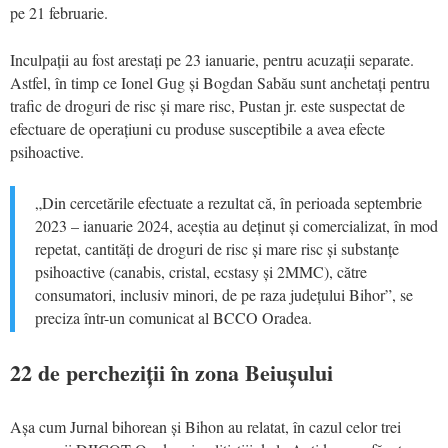
pe 21 februarie.
Inculpații au fost arestați pe 23 ianuarie, pentru acuzații separate.
Astfel, în timp ce Ionel Gug și Bogdan Sabău sunt anchetați pentru
trafic de droguri de risc și mare risc, Pustan jr. este suspectat de
efectuare de operațiuni cu produse susceptibile a avea efecte
psihoactive.
„Din cercetările efectuate a rezultat că, în perioada septembrie
2023 – ianuarie 2024, aceștia au deținut și comercializat, în mod
repetat, cantități de droguri de risc și mare risc și substanțe
psihoactive (canabis, cristal, ecstasy și 2MMC), către
consumatori, inclusiv minori, de pe raza județului Bihor”, se
preciza într-un comunicat al BCCO Oradea.
22 de percheziții în zona Beiușului
Așa cum Jurnal bihorean și Bihon au relatat, în cazul celor trei