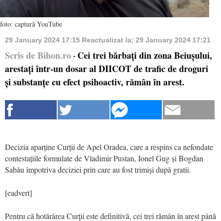
foto: captură YouTube
29 January 2024 17:15
Reactualizat la:
29 January 2024 17:21
Scris de Bihon.ro
Cei trei bărbați din zona Beiușului,
-
arestați într-un dosar al DIICOT de trafic de droguri
și substanțe cu efect psihoactiv, rămân în arest.
Decizia aparține Curții de Apel Oradea, care a respins ca nefondate
contestațiile formulate de Vladimir Pustan, Ionel Gug și Bogdan
Sabău împotriva deciziei prin care au fost trimiși după gratii.
[eadvert]
Pentru că hotărârea Curții este definitivă, cei trei rămân în arest până