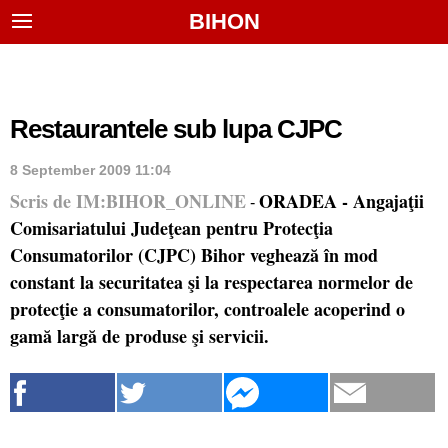
BIHON
Restaurantele sub lupa CJPC
8 September 2009 11:04
Scris de IM:BIHOR_ONLINE
ORADEA - Angajaţii
-
Comisariatului Judeţean pentru Protecţia
Consumatorilor (CJPC) Bihor veghează în mod
constant la securitatea şi la respectarea normelor de
protecţie a consumatorilor, controalele acoperind o
gamă largă de produse şi servicii.