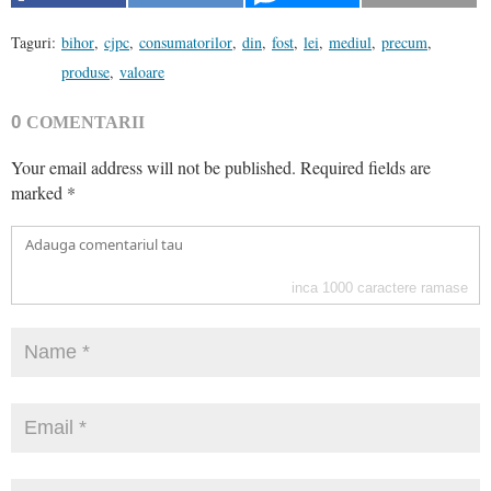
Taguri:
bihor
,
cjpc
,
consumatorilor
,
din
,
fost
,
lei
,
mediul
,
precum
,
produse
,
valoare
0
COMENTARII
Your email address will not be published.
Required fields are
marked
*
inca
1000
caractere ramase