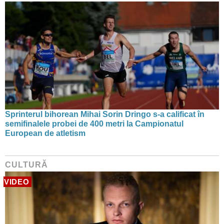
Sprinterul bihorean Mihai Sorin Dringo s-a calificat în
semifinalele probei de 400 metri la Campionatul
European de atletism
CULTURĂ
VIDEO