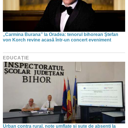
„Carmina Burana” la Oradea: tenorul bihorean Ştefan
von Korch revine acasă într-un concert eveniment
EDUCAȚIE
Urban contra rural, note umflate și sute de absenți la