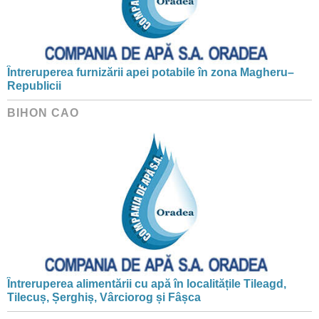
Întreruperea furnizării apei potabile în zona Magheru–
Republicii
BIHON CAO
Întreruperea alimentării cu apă în localitățile Tileagd,
Tilecuș, Șerghiș, Vârciorog și Fâșca