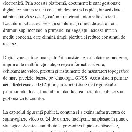
electronică. Prin această platformă, documentele sunt gestionate
digital, comunicarea cu cetățenii devine mai rapidă, iar activitatea
administrativă se desfășoară într-un circuit informatic eficient.
Locuitorii pot accesa servicii și informații direct de acasă, fără
drumuri suplimentare la primărie, iar angajații lucrează într-un
mediu conectat, care elimină timpii pierduți și reduce consumul de
resurse.
Digitalizarea a însemnat și dotări consistente: calculatoare moderne,
imprimante multifuncționale, o rețea informatică sigură,
echipamente video, precum și instrumente de măsurători topografice
de mare precizie, bazate pe tehnologia GNSS. Acest sistem permite
actualizări exacte ale hărților și o administrare mai riguroasă a
patrimoniului local, fiind util în planificarea lucrărilor publice sau
gestionarea terenurilor.
La capitolul siguranță publică, comuna și-a extins infrastructura de
supraveghere video cu 24 de camere inteligente amplasate în puncte
strategice. Acestea contribuie la prevenirea faptelor antisociale,