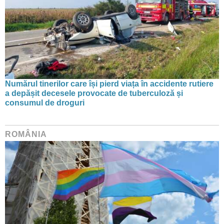
Numărul tinerilor care își pierd viața în accidente rutiere
a depășit decesele provocate de tuberculoză și
consumul de droguri
ROMÂNIA