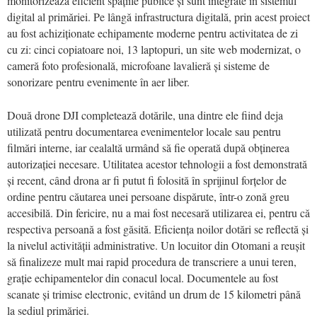
monitorizează eficient spațiile publice și sunt integrate în sistemul
digital al primăriei. Pe lângă infrastructura digitală, prin acest proiect
au fost achiziționate echipamente moderne pentru activitatea de zi
cu zi: cinci copiatoare noi, 13 laptopuri, un site web modernizat, o
cameră foto profesională, microfoane lavalieră și sisteme de
sonorizare pentru evenimente în aer liber.
Două drone DJI completează dotările, una dintre ele fiind deja
utilizată pentru documentarea evenimentelor locale sau pentru
filmări interne, iar cealaltă urmând să fie operată după obținerea
autorizației necesare. Utilitatea acestor tehnologii a fost demonstrată
și recent, când drona ar fi putut fi folosită în sprijinul forțelor de
ordine pentru căutarea unei persoane dispărute, într-o zonă greu
accesibilă. Din fericire, nu a mai fost necesară utilizarea ei, pentru că
respectiva persoană a fost găsită. Eficiența noilor dotări se reflectă și
la nivelul activității administrative. Un locuitor din Otomani a reușit
să finalizeze mult mai rapid procedura de transcriere a unui teren,
grație echipamentelor din conacul local. Documentele au fost
scanate și trimise electronic, evitând un drum de 15 kilometri până
la sediul primăriei.