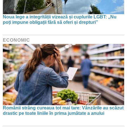
Noua lege a integrității vizează și cuplurile LGBT: „Nu
poți impune obligații fără să oferi și drepturi”
ECONOMIC
Românii strâng cureaua tot mai tare: Vânzările au scăzut
drastic pe toate liniile în prima jumătate a anului