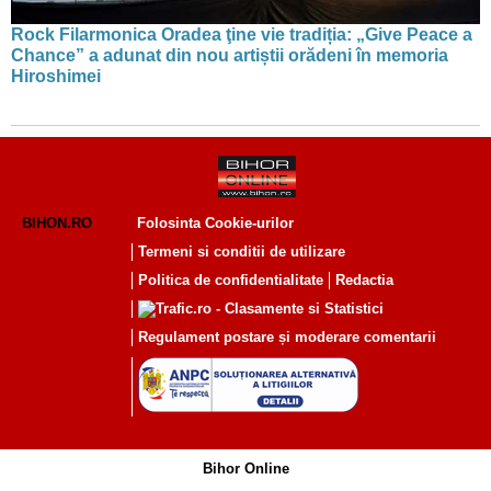
Rock Filarmonica Oradea ţine vie tradiția: „Give Peace a
Chance” a adunat din nou artiștii orădeni în memoria
Hiroshimei
BIHON.RO
Folosinta Cookie-urilor
Termeni si conditii de utilizare
Politica de confidentialitate
Redactia
Regulament postare și moderare comentarii
Bihor Online