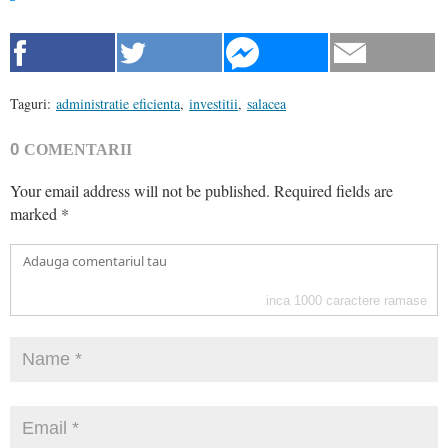
Taguri:
administratie eficienta
,
investitii
,
salacea
0
COMENTARII
Your email address will not be published.
Required fields are
marked
*
inca
1000
caractere ramase