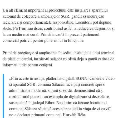
Un alt element important al proiectului este instalarea aparatului
automat de colectare a ambalajelor SGR, gândit să încurajeze
reciclarea și comportamentele responsabile. Locuitorii pot depune
sticle, PET-uri sau doze, contribuind astfel la reducerea deșeurilor și
la un mediu mai curat. Primăria caută în prezent partenerul
comercial potrivit pentru punerea lui în funcțiune.
Primăria pregătește și amplasarea în sediul instituției a unui terminal
de plată cu cardul, iar site-ul salacea.ro oferă deja o gamă extinsă de
informații utile pentru cetățeni.
„Prin aceste investiții, platforma digitală SGNN, camerele video
și aparatul SGR, comuna Sălacea face pași concreți spre o
administrație modernă, sigură și verde, demonstrând că și
mediul rural poate fi un exemplu de digitalizare și dezvoltare
sustenabilă în județul Bihor. Ne dorim ca fiecare locuitor al
comunei Sălacea să simtă aceste beneficii în viața de zi cu zi”,
ne-a declarat primarul comunei, Horváth Béla.