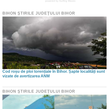
powered by
Surfing Waves
BIHON ŞTIRILE JUDEŢULUI BIHOR
Cod roșu de ploi torențiale în Bihor. Șapte localități sunt
vizate de avertizarea ANM
BIHON ŞTIRILE JUDEŢULUI BIHOR