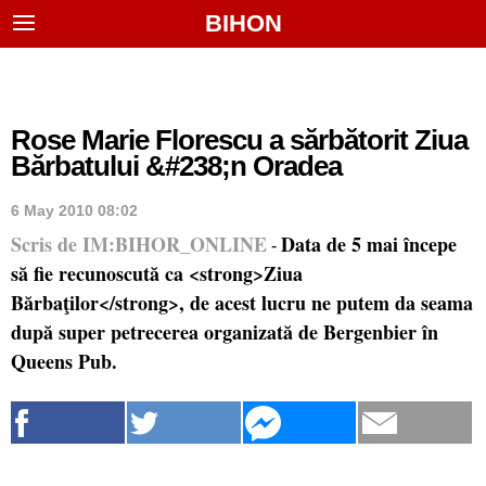
BIHON
Rose Marie Florescu a sărbătorit Ziua
Bărbatului &#238;n Oradea
6 May 2010 08:02
Scris de IM:BIHOR_ONLINE
Data de 5 mai începe
-
să fie recunoscută ca <strong>Ziua
Bărbaţilor</strong>, de acest lucru ne putem da seama
după super petrecerea organizată de Bergenbier în
Queens Pub.