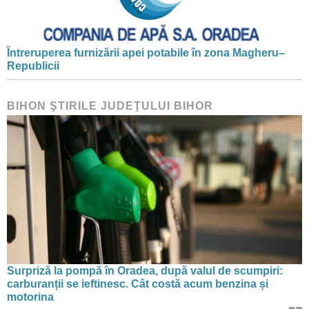
Întreruperea furnizării apei potabile în zona Magheru–
Republicii
BIHON ŞTIRILE JUDEŢULUI BIHOR
Surpriză la pompă în Oradea, după valul de scumpiri:
carburanții se ieftinesc. Cât costă acum benzina și
motorina