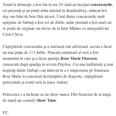
concursurile
Tonul la distracţie a fost dat la ora 19 când au început
,
cei prezenţi şi-au putut arăta talentul la skandenberg, mâncat hot
dog sau băut de bere fără alcool. Unul dintre concursurile mult
aşteptate de bărbaţi a fost cel de duble, unde premiul a fost unul cât
se poate de original, un tricou de la Inter Milano cu autograful lui
Cristi Chivu.
Câştigătorul concursului şi-a surclasat clar adversarii, acesta a făcut
nu mai puţin de 113 duble. Punctul culminant al serii a fost
Rose Marie Florescu
momentul în care şi-a făcut apariţia
,
cunoscută după apariţia în revista Playboy. Cei mai îndrăzneţi şi mai
inspiraţi dintre bărbaţi s-au întrecut în a o impresiona pe frumoasa
Rose Marie la concursul declaraţiilor de dragoste, câştigătorul
petrecându-şi restul serii la masa vedetei.
Petrecerea s-a încheiat cu un show marca Tibi Neuronu de la trupa
Show Time
de stand-up comedy
.
P.C.