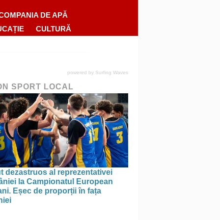
COMPANIA DE APĂ
UCAȚIE
CULTURĂ
powered by
Surfing Waves
ON SPORT LOCAL
 dezastruos al reprezentativei
niei la Campionatul European
ni. Eșec de proporții în fața
iei