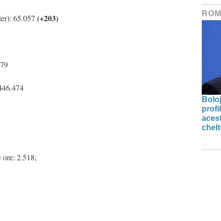
ROM
(+203)
ter): 65.057
979
 446.474
Bolo
profi
acest
chelt
 ore: 2.518;