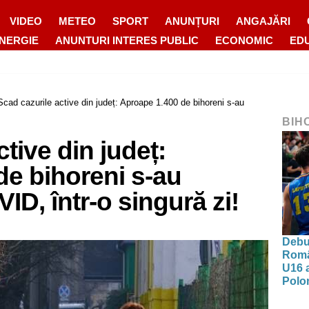
VIDEO
METEO
SPORT
ANUNȚURI
ANGAJĂRI
ENERGIE
ANUNTURI INTERES PUBLIC
ECONOMIC
ED
Scad cazurile active din județ: Aproape 1.400 de bihoreni s-au
BIH
tive din județ:
de bihoreni s-au
ID, într-o singură zi!
Debut
Româ
U16 a
Polon