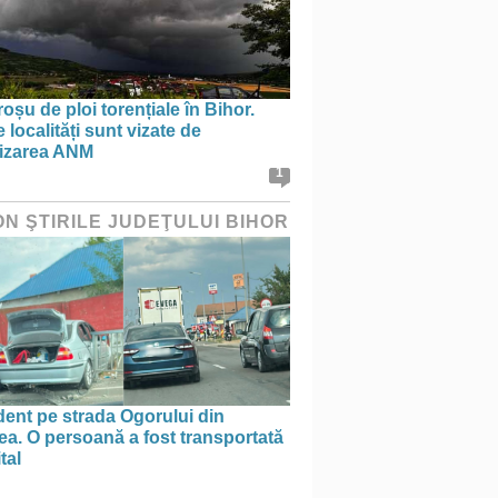
oșu de ploi torențiale în Bihor.
 localități sunt vizate de
tizarea ANM
1
ON ŞTIRILE JUDEŢULUI BIHOR
ent pe strada Ogorului din
a. O persoană a fost transportată
tal