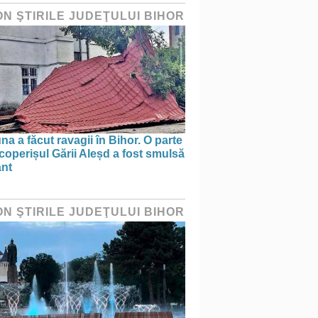
ON ŞTIRILE JUDEŢULUI BIHOR
na a făcut ravagii în Bihor. O parte
coperișul Gării Aleșd a fost smulsă
ânt
ON ŞTIRILE JUDEŢULUI BIHOR