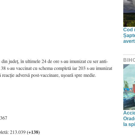
Cod r
Șapte
aver
BIH
din județ, în ultimele 24 de ore s-au imunizat cu ser anti-
138 s-au vaccinat cu schema completă iar 203 s-au imunizat
ă reacție adversă post-vaccinare, ușoară spre medie.
Accid
 367
Orade
la spi
(+138)
letă: 213.039