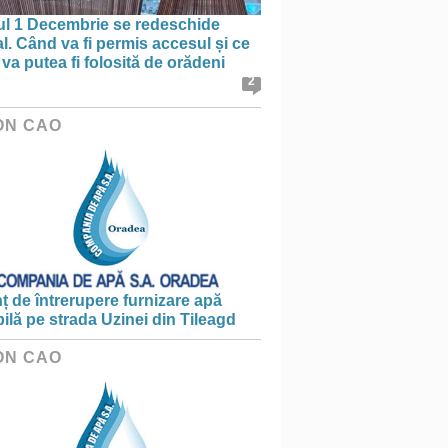
ul 1 Decembrie se redeschide
al. Când va fi permis accesul și ce
va putea fi folosită de orădeni
2
ON CAO
 de întrerupere furnizare apă
ilă pe strada Uzinei din Tileagd
ON CAO