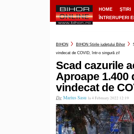
HOME
ŞTIRI
ÎNTRERUPERI 
BIHON
BIHON Ştirile judeţului Bihor
vindecat de COVID, într-o singură zi!
Scad cazurile ac
Aproape 1.400 
vindecat de COV
De
Marius Sasu
la 4 February 2022 12:19