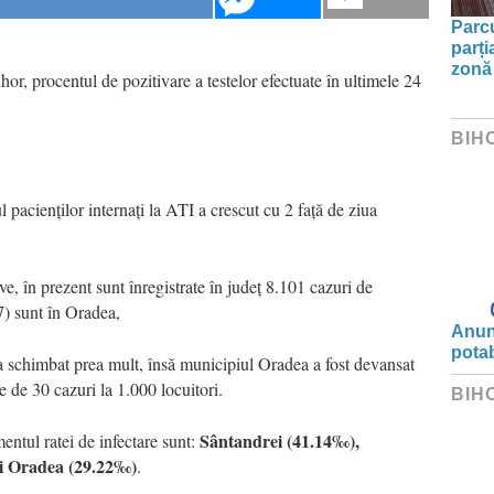
Parc
parți
zonă 
or, procentul de pozitivare a testelor efectuate în ultimele 24
BIH
 pacienților internați la ATI a crescut cu 2 față de ziua
tive, în prezent sunt înregistrate în județ 8.101 cazuri de
) sunt în Oradea,
Anunț
potab
 schimbat prea mult, însă municipiul Oradea a fost devansat
e de 30 cazuri la 1.000 locuitori.
BIH
Sântandrei (41.14‰),
mentul ratei de infectare sunt:
și Oradea (29.22‰)
.