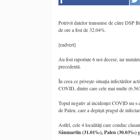
Potrivit datelor transmise de către DSP Bih
de ore a fost de 32.04%.
[eadvert]
Au fost raportate 6 noi decese, iar numărul
precedentă.
În ceea ce privește situația infectărilor ac
COVID, dintre care cele mai multe (6.567
Topul negativ al incidenței COVID nu s-a
de Paleu, care a depășit pragul de infectar
Astfel, cele 4 localități care conduc clasa
Sânmartin (31.01‰), Paleu (30.03‰) 