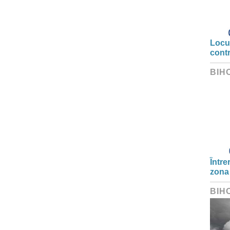
Locui
cont
BIH
Între
zona
BIH