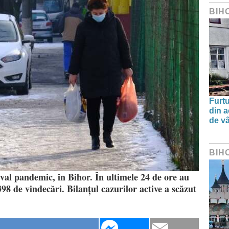
BIH
Furtu
din a
de v
BIH
val pandemic, în Bihor. În ultimele 24 de ore au
398 de vindecări. Bilanțul cazurilor active a scăzut