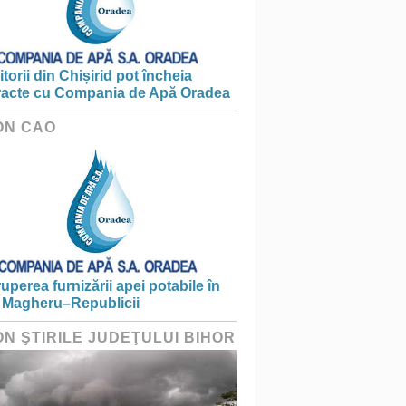
torii din Chișirid pot încheia
racte cu Compania de Apă Oradea
ON CAO
ruperea furnizării apei potabile în
 Magheru–Republicii
ON ŞTIRILE JUDEŢULUI BIHOR