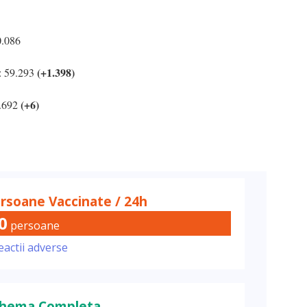
0.086
(+1.398)
i: 59.293
(+6)
2.692