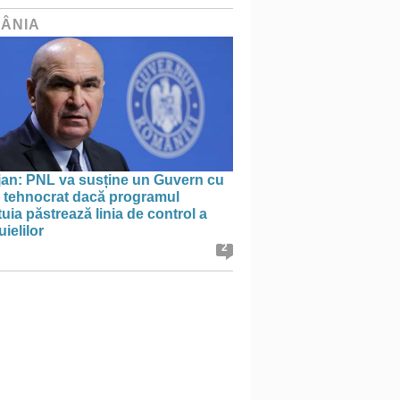
ÂNIA
jan: PNL va susține un Guvern cu
l tehnocrat dacă programul
uia păstrează linia de control a
uielilor
2