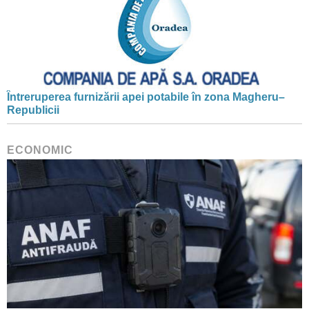
Întreruperea furnizării apei potabile în zona Magheru–
Republicii
ECONOMIC