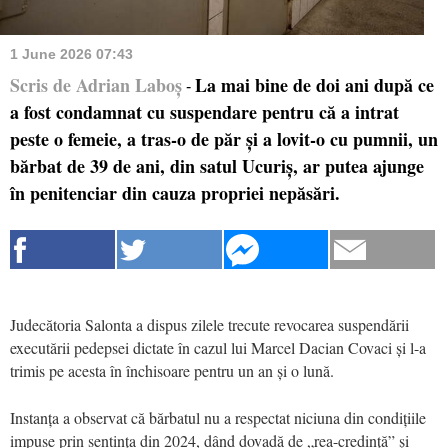
1 June 2026 07:43
Scris de Adrian Laboș
La mai bine de doi ani după ce
-
a fost condamnat cu suspendare pentru că a intrat
peste o femeie, a tras-o de păr și a lovit-o cu pumnii, un
bărbat de 39 de ani, din satul Ucuriș, ar putea ajunge
în penitenciar din cauza propriei nepăsări.
Judecătoria Salonta a dispus zilele trecute revocarea suspendării
executării pedepsei dictate în cazul lui Marcel Dacian Covaci și l-a
trimis pe acesta în închisoare pentru un an și o lună.
Instanța a observat că bărbatul nu a respectat niciuna din condițiile
impuse prin sentința din 2024, dând dovadă de „rea-credință” și