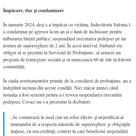
Împăcare, dar și condamnare
În ianuarie 2024, deși s-a împăcat cu victima, Judecătoria Salonta l-
a condamnat pe agresor la un an și o lună de închisoare pentru
tulburarea liniștii publice, suspendând executarea pedepsei pe un
termen de supraveghere de 2 ani. În acest interval, bărbatul era
obligat să se prezinte la Serviciul de Probațiune, să urmeze un
program de reintegrare socială și să muncească 60 de zile în folosul
comunității.
În ciuda avertismentelor primite de la consilierii de probațiune, nu a
îndeplinit niciuna din aceste condiții. Nici măcar atunci când
instanța a fost sesizată pentru a-i revoca suspendarea executării
pedepsei, Covaci nu s-a prezentat la dezbateri.
„Se conturează în mod clar un refuz efectiv şi nejustificat al
intimatului de a respecta măsurile de supraveghere şi obligaţiile
impuse, cu rea-credinţă, context în care beneficiul suspendării