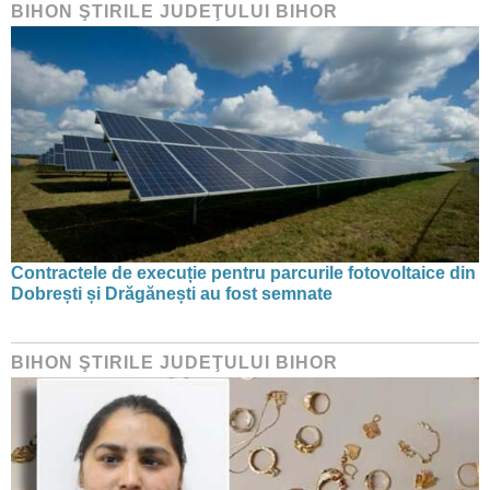
BIHON ŞTIRILE JUDEŢULUI BIHOR
Contractele de execuție pentru parcurile fotovoltaice din
Dobrești și Drăgănești au fost semnate
BIHON ŞTIRILE JUDEŢULUI BIHOR