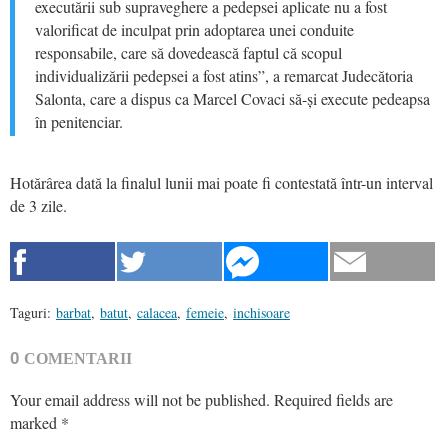
executării sub supraveghere a pedepsei aplicate nu a fost
valorificat de inculpat prin adoptarea unei conduite
responsabile, care să dovedească faptul că scopul
individualizării pedepsei a fost atins”, a remarcat Judecătoria
Salonta, care a dispus ca Marcel Covaci să-și execute pedeapsa
în penitenciar.
Hotărârea dată la finalul lunii mai poate fi contestată într-un interval
de 3 zile.
Taguri:
barbat
,
batut
,
calacea
,
femeie
,
inchisoare
0
COMENTARII
Your email address will not be published.
Required fields are
marked
*