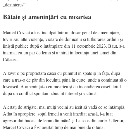
„dezinteres”.
Bătaie și amenințări cu moartea
Marcel Covaci a fost inculpat într-un dosar penal de amenințare,
loviri sau alte violențe, violare de domiciliu și tulburarea ordinii și
liniștii publice după o întâmplare din 11 octombrie 2023. Băut, s-a
înarmat cu un par de lemn și a intrat în locuința unei femei din
Călacea.
A lovit-o pe proprietara casei cu pumnul în spate și în față, după
care a tras-o de păr din locuință până în curte, unde a continuat să o
lovească. A amenințat-o cu moartea și cu incendierea casei, totul
după un conflict spontan izbucnit între el și victimă.
Alertați de strigăte, mai mulți vecini au ieșit să vadă ce se întâmplă.
Aflat în apropiere, soțul femeii a venit imediat acasă, i-a luat
agresorului bucata de lemn din mână și l-a scos din curte. Ulterior,
Marcel Covaci a fost arestat timp de mai bine de o lună.