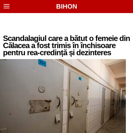
BIHON
Scandalagiul care a bătut o femeie din
Călacea a fost trimis în închisoare
pentru rea-credință și dezinteres