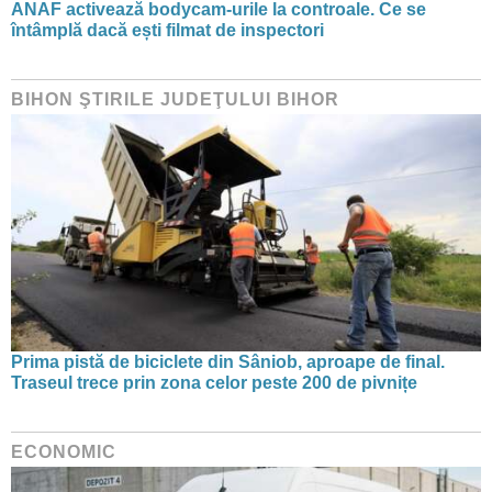
ANAF activează bodycam-urile la controale. Ce se
întâmplă dacă ești filmat de inspectori
BIHON ŞTIRILE JUDEŢULUI BIHOR
Prima pistă de biciclete din Sâniob, aproape de final.
Traseul trece prin zona celor peste 200 de pivnițe
ECONOMIC