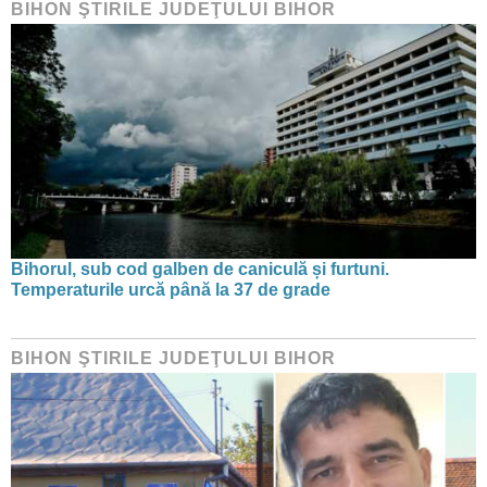
BIHON ŞTIRILE JUDEŢULUI BIHOR
Bihorul, sub cod galben de caniculă și furtuni.
Temperaturile urcă până la 37 de grade
BIHON ŞTIRILE JUDEŢULUI BIHOR