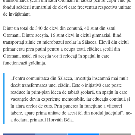
fondul scăderii numărului de elevi care frecventau respectiva unitate
de învățământ.
Dintr-un total de 340 de elevi din comună, 40 sunt din satul
Otomani. Dintre aceștia, 16 sunt elevi în ciclul gimnazial, fiind
transportați zilnic cu microbuzul școlar la Sălacea. Elevii din ciclul
primar erau prea puțini pentru a ocupa toată clădirea școlii din
Otomani, astfel că aceștia vor fi relocați în spațiul în care
funcționează grădinița.
„Pentru comunitatea din Sălacea, investiția înseamnă mai mult
decât transformarea unei clădiri. Este o inițiativă care poate
readuce în prim-plan ideea de tabără școlară, un spațiu în care
vacanțele devin experiențe memorabile, iar educația continuă și
în afara orelor de curs. Prin punerea în funcțiune a viitoarei
tabere, apare prima unitate de acest fel din nordul județului”, ne-
a declarat primarul Horváth Béla.