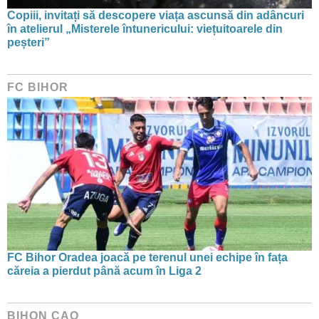
Copiii, invitați să descopere viața ascunsă din adâncuri
în atelierul „Misterele întunericului: viețuitoarele din
peșteri”
FC BIHOR
FC Bihor Oradea joacă pe terenul unei echipe în fața
căreia a pierdut până acum în Liga 2
BIHON CAO