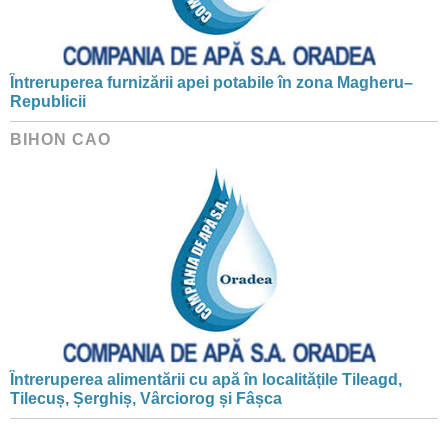
Întreruperea furnizării apei potabile în zona Magheru–
Republicii
BIHON CAO
Întreruperea alimentării cu apă în localitățile Tileagd,
Tilecuș, Șerghiș, Vârciorog și Fâșca