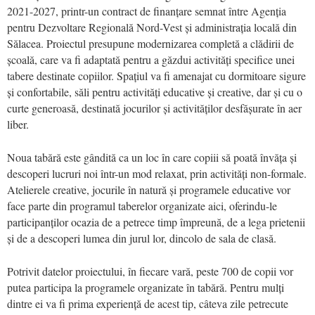
2021-2027, printr-un contract de finanțare semnat între Agenția
pentru Dezvoltare Regională Nord-Vest și administrația locală din
Sălacea. Proiectul presupune modernizarea completă a clădirii de
școală, care va fi adaptată pentru a găzdui activități specifice unei
tabere destinate copiilor. Spațiul va fi amenajat cu dormitoare sigure
și confortabile, săli pentru activități educative și creative, dar și cu o
curte generoasă, destinată jocurilor și activităților desfășurate în aer
liber.
Noua tabără este gândită ca un loc în care copiii să poată învăța și
descoperi lucruri noi într-un mod relaxat, prin activități non-formale.
Atelierele creative, jocurile în natură și programele educative vor
face parte din programul taberelor organizate aici, oferindu-le
participanților ocazia de a petrece timp împreună, de a lega prietenii
și de a descoperi lumea din jurul lor, dincolo de sala de clasă.
Potrivit datelor proiectului, în fiecare vară, peste 700 de copii vor
putea participa la programele organizate în tabără. Pentru mulți
dintre ei va fi prima experiență de acest tip, câteva zile petrecute