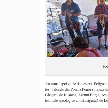
Fo
Au urmat apoi zilele de peşteră. Poligoane
fost: falezele din Poiana Ponor și faleza 
Ghețarul de la Barsa, Avenul Borţig, Aven
tehnicile speologice a fost asigurată de for