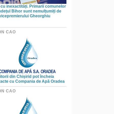
 cu inexactități. Primarii comunelor
udețul Bihor sunt nemulțumiți de
 vicepremierului Gheorghiu
ON CAO
torii din Chișirid pot încheia
racte cu Compania de Apă Oradea
ON CAO