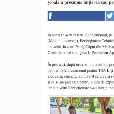
şcoala a presupus iniţierea sau pe
În acest an s-au înscris 20 de cursanţi, p
(Modulul avansaţi), Perfecţionare Tehnică şi
deosebit, în zona Padiş-Căput din Masivul B
Orele teoretice s-au ţinut la Pensiunea Apu
În prima zi, după înscrieri, au avut loc pr
pentru TSA I, examenul pentru TSA II şi ver
a doua zi, cursanţii au învățat să urce și 
şi să se pregătească pentru o tură de explo
iar la nivelul Perfecționare s-au învăţat no