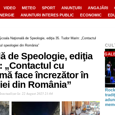
VIDEO
METEO
SPORT
ANUNȚURI
ANGAJĂRI
ENERGIE
ANUNTURI INTERES PUBLIC
ECONOMIC
ED
Şcoala Naţională de Speologie, ediţia 35. Tudor Marin: „Contactul
CUL
orul speologiei din România”
ă de Speologie, ediţia
GALE
: „Contactul cu
 mă face încrezător în
giei din România”
Rock
Reactualizat la:
22 August 2025 21:04
tradi
aduna
memo