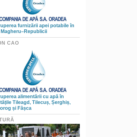
ruperea furnizării apei potabile în
 Magheru–Republicii
ON CAO
ruperea alimentării cu apă în
itățile Tileagd, Tilecuș, Șerghiș,
iorog și Fâșca
TURĂ