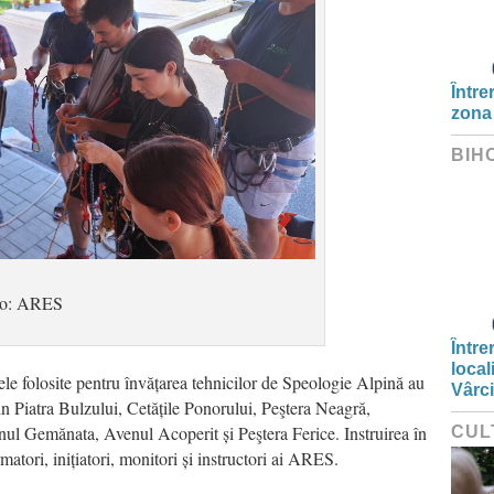
Între
zona
BIH
to: ARES
Între
local
le folosite pentru învățarea tehnicilor de Speologie Alpină au
Vârc
din Piatra Bulzului, Cetățile Ponorului, Peştera Neagră,
ul Gemănata, Avenul Acoperit și Peştera Ferice. Instruirea în
CUL
matori, inițiatori, monitori și instructori ai ARES.