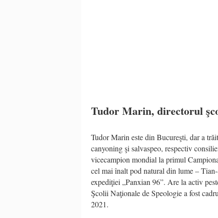
Tudor Marin, directorul şco
Tudor Marin este din Bucureşti, dar a trăi
canyoning şi salvaspeo, respectiv consilie
vicecampion mondial la primul Campionat 
cel mai înalt pod natural din lume – Tia
expediţiei „Panxian 96”. Are la activ peste
Şcolii Naţionale de Speologie a fost cadru 
2021.