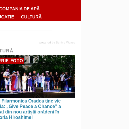
COMPANIA DE APĂ
UCAȚIE
CULTURĂ
powered by
Surfing Waves
TURĂ
RIE FOTO
 Filarmonica Oradea ţine vie
ția: „Give Peace a Chance” a
t din nou artiștii orădeni în
ria Hiroshimei