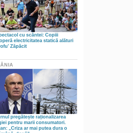
ectacol cu scântei: Copiii
peră electricitatea statică alături
ofu' Zăpăcit
ÂNIA
nul pregătește raționalizarea
iei pentru marii consumatori.
an: „Criza ar mai putea dura o