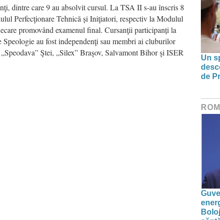
ţi, dintre care 9 au absolvit cursul. La TSA II s-au înscris 8
dulul Perfecţionare Tehnică și Iniţiatori, respectiv la Modulul
iecare promovând examenul final. Cursanţii participanți la
e Speologie au fost independenţi sau membri ai cluburilor
, „Speodava” Ştei, „Silex” Braşov, Salvamont Bihor şi ISER
Un sp
desco
de Pr
ROM
Guver
energ
Boloj