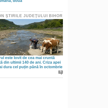
ămână, două”
ON ŞTIRILE JUDEŢULUI BIHOR
ul este lovit de cea mai cruntă
ă din ultimii 140 de ani. Criza apei
i dura cel puțin până în octombrie
5