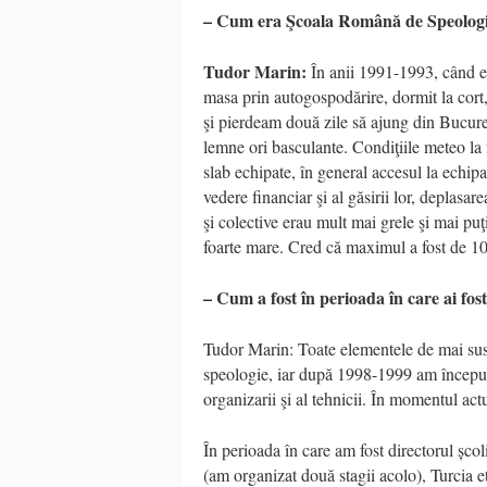
– Cum era Şcoala Română de Speologie
Tudor Marin:
În anii 1991-1993, când eu
masa prin autogospodărire, dormit la cort,
şi pierdeam două zile să ajung din Bucure
lemne ori basculante. Condiţiile meteo la fe
slab echipate, în general accesul la echip
vedere financiar şi al găsirii lor, deplasa
şi colective erau mult mai grele şi mai pu
foarte mare. Cred că maximul a fost de 1
– Cum a fost în perioada în care ai fost 
Tudor Marin: Toate elementele de mai sus
speologie, iar după 1998-1999 am începu
organizarii şi al tehnicii. În momentul actu
În perioada în care am fost directorul școli
(am organizat două stagii acolo), Turcia et