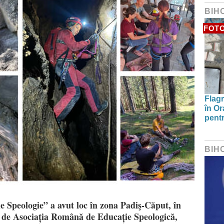
BIH
FOT
Flagr
în Or
pentr
BIH
de Speologie” a avut loc în zona Padiş-Căput, în
 de Asociația Română de Educație Speologică,