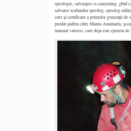
speologie, salvaspeo si canyoning, ghid c
salvator scafandru speolog, speolog utilitar
curs şi certificare a primelor generaţii de
predat ştafeta către Manta Anamaria, şcoa
manual valoros, care deja este epuizat de 