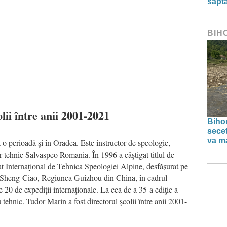
săpt
BIH
lii între anii 2001-2021
Bihor
secet
va ma
t o perioadă şi în Oradea. Este instructor de speologie,
r tehnic Salvaspeo Romania. În 1996 a câştigat titlul de
Internaţional de Tehnica Speologiei Alpine, desfășurat pe
n-Sheng-Ciao, Regiunea Guizhou din China, în cadrul
 20 de expediţii internaţionale. La cea de a 35-a ediţie a
tehnic. Tudor Marin a fost directorul şcolii între anii 2001-