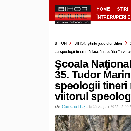
HOME
ŞTIRI
ÎNTRERUPERI 
BIHON
BIHON Ştirile judeţului Bihor
cu speologii tineri mă face încrezător în viit
Şcoala Naţional
35. Tudor Marin
speologii tineri
viitorul speolo
De
Camelia Buşu
la 23 August 2025 15:00