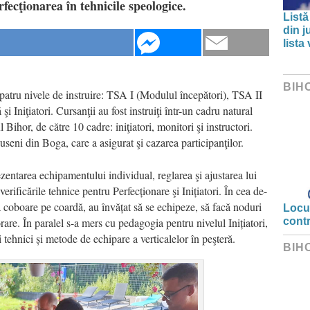
rfecţionarea în tehnicile speologice.
Listă
din j
lista
BIH
e patru nivele de instruire: TSA I (Modulul începători), TSA II
 Iniţiatori. Cursanţii au fost instruiţi într-un cadru natural
ihor, de către 10 cadre: iniţiatori, monitori şi instructori.
seni din Boga, care a asigurat şi cazarea participanţilor.
ezentarea echipamentului individual, reglarea şi ajustarea lui
ificările tehnice pentru Perfecționare şi Inițiatori. În cea de-
să coboare pe coardă, au învățat să se echipeze, să facă noduri
Locui
rare. În paralel s-a mers cu pedagogia pentru nivelul Inițiatori,
cont
i tehnici și metode de echipare a verticalelor în peşteră.
BIH