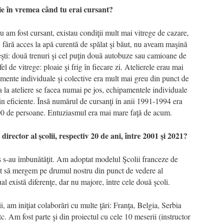
 în vremea când tu erai cursant?
 am fost cursant, existau condiţii mult mai vitrege de cazare,
 fără acces la apă curentă de spălat şi băut, nu aveam maşină
şti: două trenuri şi cel puţin două autobuze sau camioane de
l de vitrege: ploaie şi frig în fiecare zi. Atelierele erau mai
amente individuale şi colective era mult mai greu din punct de
rea la ateliere se facea numai pe jos, echipamentele individuale
ţin eficiente. Însă numărul de cursanţi în anii 1991-1994 era
00 de persoane. Entuziasmul era mai mare faţă de acum.
director al şcolii, respectiv 20 de ani, între 2001 şi 2021?
 s-au îmbunătăţit. Am adoptat modelul Şcolii franceze de
t să mergem pe drumul nostru din punct de vedere al
al există diferenţe, dar nu majore, între cele două şcoli.
i, am iniţiat colaborări cu multe ţări: Franţa, Belgia, Serbia
c. Am fost parte şi din proiectul cu cele 10 meserii (instructor