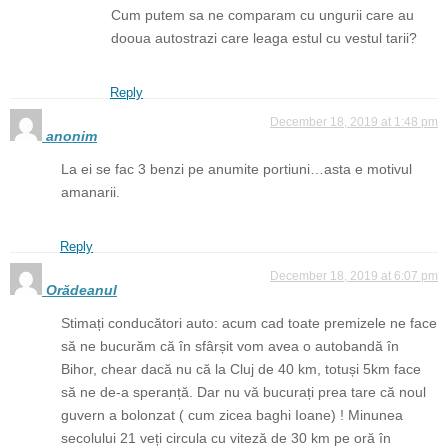
Cum putem sa ne comparam cu ungurii care au
dooua autostrazi care leaga estul cu vestul tarii?
Reply
December 18, 2019 at 1:48 pm
anonim
La ei se fac 3 benzi pe anumite portiuni…asta e motivul
amanarii.
Reply
December 18, 2019 at 6:07 pm
Orădeanul
Stimați conducători auto: acum cad toate premizele ne face
să ne bucurăm că în sfârșit vom avea o autobandă în
Bihor, chear dacă nu că la Cluj de 40 km, totuși 5km face
să ne de-a speranță. Dar nu vă bucurați prea tare că noul
guvern a bolonzat ( cum zicea baghi Ioane) ! Minunea
secolului 21 veți circula cu viteză de 30 km pe oră în