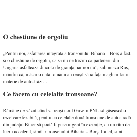
O chestiune de orgoliu
„Pentru noi, asfaltarea integrală a tronsonului Biharia – Borș a fost
și o chestiune de orgoliu, ca să nu ne trezim că partenerii din
Ungaria asfaltează dincolo de graniță, iar noi nu”, subliniază Rus,
mândru că, măcar o dată românii au reușit să ia fața maghiarilor în
materie de autostrăzi…
Ce facem cu celelalte tronsoane?
Rămâne de văzut când va reuși noul Guvern PNL să găsească o
rezolvare fezabilă, pentru ca celelalte două tronsoane de autostradă
din județul Bihor să poată fi puse urgent în execuție, cu un ritm de
lucru accelerat, similar tronsonului Biharia – Borș. La fel, sunt