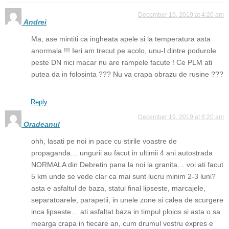
December 19, 2019 at 4:20 am
Andrei
Ma, ase mintiti ca ingheata apele si la temperatura asta
anormala !!! Ieri am trecut pe acolo, unu-l dintre podurole
peste DN nici macar nu are rampele facute ! Ce PLM ati
putea da in folosinta ??? Nu va crapa obrazu de rusine ???
Reply
December 19, 2019 at 8:20 am
Oradeanul
ohh, lasati pe noi in pace cu stirile voastre de
propaganda… ungurii au facut in ultimii 4 ani autostrada
NORMALA din Debretin pana la noi la granita… voi ati facut
5 km unde se vede clar ca mai sunt lucru minim 2-3 luni?
asta e asfaltul de baza, statul final lipseste, marcajele,
separatoarele, parapetii, in unele zone si calea de scurgere
inca lipseste… ati asfaltat baza in timpul ploios si asta o sa
mearga crapa in fiecare an, cum drumul vostru expres e