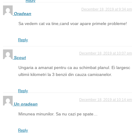
Reply
December 18, 2019 at 9:34 pm
Oradean
Sa vedem cat va tine,cand voar apare primele probleme!
Reply
December 18, 2019 at 10:07 pm
Scout
Ungaria a amanat pentru ca au schimbat planul. Ei largesc
ultimii kilometri la 3 benzii din cauza camioanelor.
Reply
December 18, 2019 at 10:14 pm
Un oradean
Minunea minunilor. Sa nu cazi pe spate…
Reply