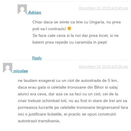
December 23, 2019 at 3:45 pm
Adrian
Chiar daca se simte ca tine cu Ungaria, nu prea
poti sa-l contrazici
Se face cate ceva si la noi dar prea incet, si ne
batem prea repede cu caramida in piept
Reply
December 19, 2019 at 8:26 am
nicolae
ne laudam exagerat cu un ciot de autostrada de 5 km,
daca erau gata si celelalte tronsoane din Bihor si salaj
atunci era ceva, dar asa ce sa faci cu un ciot, cei de la
cnair trebuie schimbati toti, nu au fost in stare de trei ani sa
porneasca lucrarile pe celelalte tronsoane tergiversand fara
nici o justificare licitatiile, ei practic se opun construirii
autostrazii transilvania,