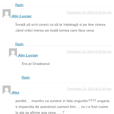
Reply
December 19, 2019 at 10:55 am
Alin Lucian
Învață să scrii corect ca să te înțeleagă si pe tine cineva
când critici mereu pe toată lumea care face ceva.
Reply
December 19, 2019 at 10:56 am
Alin Lucian
Era pt Oradeanul
Reply
December 19, 2019 at 11:03 am
Alex
penibil…. mandru ca suntem in fata ungurilor???? ungaria
e impanzita de autostrazi oameni bini…. nu i-a fost rusine
lu ala sa afirme asa ceva….. ?