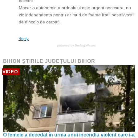
balcani.
Macar o autonomie a ardealului este urgent necesara, nu
zic independenta pentru ar muri de foame fratii nostrii/vostii
de dincolo de carpati.
Reply
powered by
Surfing Waves
BIHON ŞTIRILE JUDEŢULUI BIHOR
VIDEO
O femeie a decedat în urma unui incendiu violent care i-a