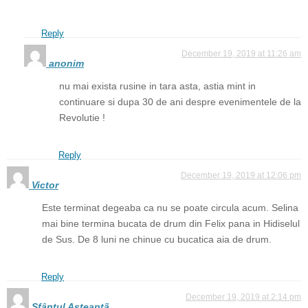
Reply
December 19, 2019 at 11:26 am
anonim
nu mai exista rusine in tara asta, astia mint in
continuare si dupa 30 de ani despre evenimentele de la
Revolutie !
Reply
December 19, 2019 at 12:06 pm
Victor
Este terminat degeaba ca nu se poate circula acum. Selina
mai bine termina bucata de drum din Felix pana in Hidiselul
de Sus. De 8 luni ne chinue cu bucatica aia de drum.
Reply
December 19, 2019 at 2:14 pm
Sfântul Aşteaptã