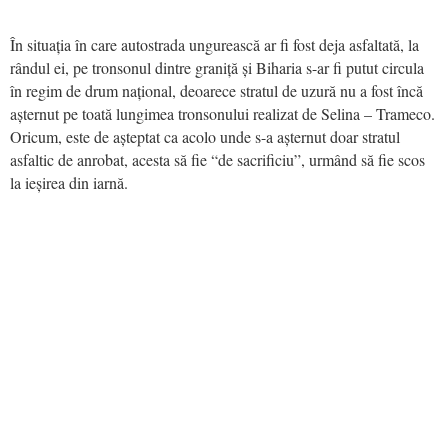
În situația în care autostrada ungurească ar fi fost deja asfaltată, la
rândul ei, pe tronsonul dintre graniță și Biharia s-ar fi putut circula
în regim de drum național, deoarece stratul de uzură nu a fost încă
așternut pe toată lungimea tronsonului realizat de Selina – Trameco.
Oricum, este de așteptat ca acolo unde s-a așternut doar stratul
asfaltic de anrobat, acesta să fie “de sacrificiu”, urmând să fie scos
la ieșirea din iarnă.