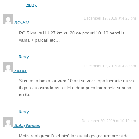
Reply
December 19, 2019 at 4:28 pm
RO-HU
RO 5 km vs HU 27 km cu 20 de poduri 10+10 benzi la
vama + parcari etc…
Reply
December 19, 2019 at 4:30 pm
xxxxx
Si cu asta basta iar vreo 10 ani se vor stopa lucrarile nu va
fi gata autostrada asta nici o data pt ca interesele sunt sa
nu fie …
Reply
December 20, 2019 at 10:19 am
Balaj Nemes
Motiv real:greșală tehnică la studiul geo,ca urmare si de