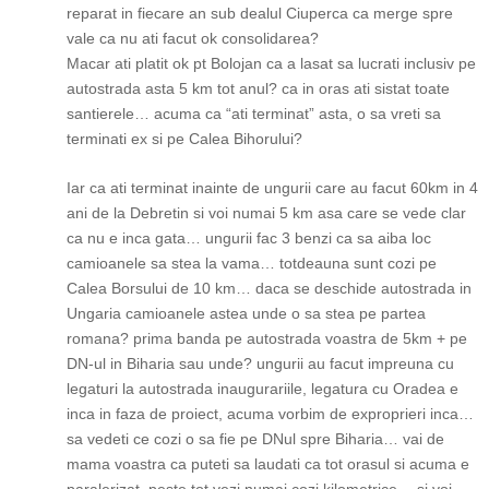
reparat in fiecare an sub dealul Ciuperca ca merge spre
vale ca nu ati facut ok consolidarea?
Macar ati platit ok pt Bolojan ca a lasat sa lucrati inclusiv pe
autostrada asta 5 km tot anul? ca in oras ati sistat toate
santierele… acuma ca “ati terminat” asta, o sa vreti sa
terminati ex si pe Calea Bihorului?
Iar ca ati terminat inainte de ungurii care au facut 60km in 4
ani de la Debretin si voi numai 5 km asa care se vede clar
ca nu e inca gata… ungurii fac 3 benzi ca sa aiba loc
camioanele sa stea la vama… totdeauna sunt cozi pe
Calea Borsului de 10 km… daca se deschide autostrada in
Ungaria camioanele astea unde o sa stea pe partea
romana? prima banda pe autostrada voastra de 5km + pe
DN-ul in Biharia sau unde? ungurii au facut impreuna cu
legaturi la autostrada inaugurariile, legatura cu Oradea e
inca in faza de proiect, acuma vorbim de exproprieri inca…
sa vedeti ce cozi o sa fie pe DNul spre Biharia… vai de
mama voastra ca puteti sa laudati ca tot orasul si acuma e
paralerizat, peste tot vezi numai cozi kilometrice… si voi