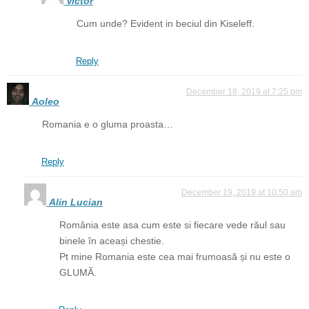
Victor
Cum unde? Evident in beciul din Kiseleff.
Reply
December 18, 2019 at 7:25 pm
Aoleo
Romania e o gluma proasta…
Reply
December 19, 2019 at 10:50 am
Alin Lucian
România este asa cum este si fiecare vede răul sau
binele în aceași chestie.
Pt mine Romania este cea mai frumoasă și nu este o
GLUMĂ.