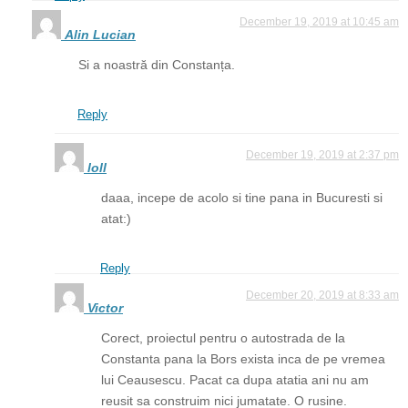
December 19, 2019 at 10:45 am
Alin Lucian
Si a noastră din Constanța.
Reply
December 19, 2019 at 2:37 pm
loll
daaa, incepe de acolo si tine pana in Bucuresti si
atat:)
Reply
December 20, 2019 at 8:33 am
Victor
Corect, proiectul pentru o autostrada de la
Constanta pana la Bors exista inca de pe vremea
lui Ceausescu. Pacat ca dupa atatia ani nu am
reusit sa construim nici jumatate. O rusine.