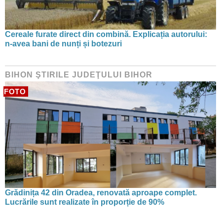
Cereale furate direct din combină. Explicația autorului:
n-avea bani de nunți și botezuri
BIHON ŞTIRILE JUDEŢULUI BIHOR
FOTO
Grădinița 42 din Oradea, renovată aproape complet.
Lucrările sunt realizate în proporție de 90%