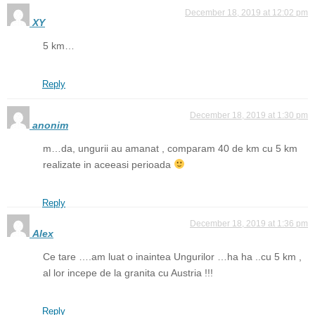
December 18, 2019 at 12:02 pm
XY
5 km…
Reply
December 18, 2019 at 1:30 pm
anonim
m…da, ungurii au amanat , comparam 40 de km cu 5 km
realizate in aceeasi perioada
Reply
December 18, 2019 at 1:36 pm
Alex
Ce tare ….am luat o inaintea Ungurilor …ha ha ..cu 5 km ,
al lor incepe de la granita cu Austria !!!
Reply