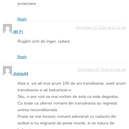
proiectare
Reply
December 21, 2019 at 12:18 am
Wi Fi
Rugãm ochi de înger, radare.
Reply
December 24, 2019 at 6:48 am
Attila44
Asta e, voi ati vrut acum 100 de ani transilvania, aveti acum
transilvania si ati balcanizat-o.
Stiu, n-are rost sa mai vorbim de asta ca este degeaba.
Cu toate ca ulterior romanii din transilvania au regretat
unirea neconditionata.
Poate se mai trezesc romanii adevarati cu radacini din
ardeal si nu migrantii de peste munte, si se satura de