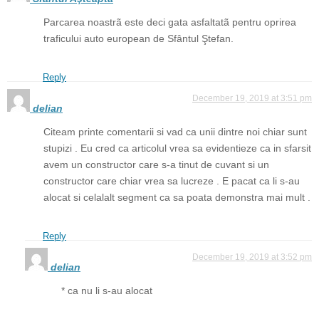
Parcarea noastrã este deci gata asfaltatã pentru oprirea
traficului auto european de Sfântul Ştefan.
Reply
December 19, 2019 at 3:51 pm
delian
Citeam printe comentarii si vad ca unii dintre noi chiar sunt
stupizi . Eu cred ca articolul vrea sa evidentieze ca in sfarsit
avem un constructor care s-a tinut de cuvant si un
constructor care chiar vrea sa lucreze . E pacat ca li s-au
alocat si celalalt segment ca sa poata demonstra mai mult .
Reply
December 19, 2019 at 3:52 pm
delian
* ca nu li s-au alocat