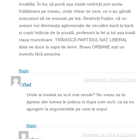
localități. În loc să pună așa zisele restricții prin acele
înălțătoare pe traseu, unde chear se cere, ce s-au gândit
executivul să ne execute pe toți. Restricții fraților, că nu
aveam noi dimineața aglomerație de circulăm bară la bară
și copiii întârzie de la școală, profesorii la fel și tot așa toată
clasa muncitoare. TRĂIASCĂ PARTIDUL NAȚ LIBERAL
ăsta ne duce la sapa de lemn. Bravo ORBANE ești un
inventiv fără pereche.
Reply
December 18, 2019 at 7:31 pm
Vlad
Unde ai invatat sa scrii mai omule? Nu vreau sa te
jignesc dar lumea te judeca si dupa cum scrii, ca sa nu
ajungem la argumentele pe care le expui.
Reply
December 19, 2019 at 12:09 pm