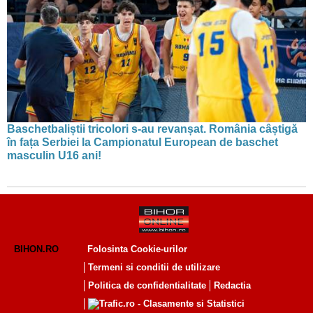
Baschetbaliștii tricolori s-au revanșat. România câștigă
în fața Serbiei la Campionatul European de baschet
masculin U16 ani!
BIHON.RO
Folosinta Cookie-urilor
Termeni si conditii de utilizare
Politica de confidentialitate
Redactia