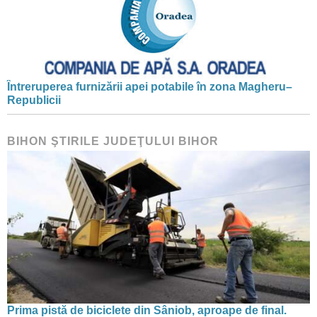
Întreruperea furnizării apei potabile în zona Magheru–
Republicii
BIHON ŞTIRILE JUDEŢULUI BIHOR
Prima pistă de biciclete din Sâniob, aproape de final.