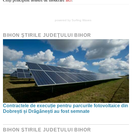
powered by
Surfing Waves
BIHON ŞTIRILE JUDEŢULUI BIHOR
Contractele de execuție pentru parcurile fotovoltaice din
Dobrești și Drăgănești au fost semnate
BIHON ŞTIRILE JUDEŢULUI BIHOR