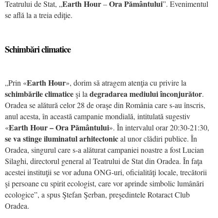
Earth Hour
Ora Pământului
Teatrului de Stat, „
–
”. Evenimentul
se află la a treia ediţie.
Schimbări climatice
Earth Hour
„Prin «
», dorim să atragem atenţia cu privire la
schimbările climatice
degradarea mediului înconjurător
şi la
.
Oradea se alătură celor 28 de oraşe din România care s-au înscris,
anul acesta, în această campanie mondială, intitulată sugestiv
Earth Hour – Ora Pământului
«
». În intervalul orar 20:30-21:30,
se va stinge iluminatul arhitectonic
al unor clădiri publice. În
Oradea, singurul care s-a alăturat campaniei noastre a fost Lucian
Silaghi, directorul general al Teatrului de Stat din Oradea. În faţa
acestei instituţii se vor aduna ONG-uri, oficialităţi locale, trecătorii
şi persoane cu spirit ecologist, care vor aprinde simbolic lumânări
ecologice”, a spus Ştefan Şerban, preşedintele Rotaract Club
Oradea.