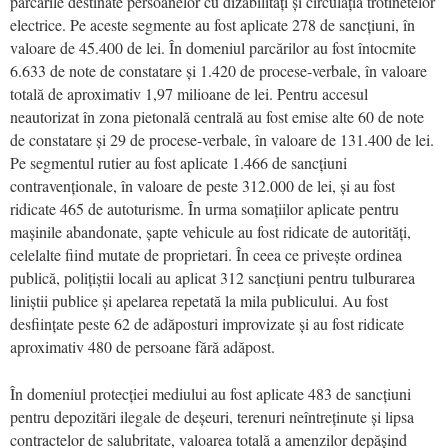
parcările destinate persoanelor cu dizabilități și circulația trotinetelor
electrice. Pe aceste segmente au fost aplicate 278 de sancțiuni, în
valoare de 45.400 de lei. În domeniul parcărilor au fost întocmite
6.633 de note de constatare și 1.420 de procese-verbale, în valoare
totală de aproximativ 1,97 milioane de lei. Pentru accesul
neautorizat în zona pietonală centrală au fost emise alte 60 de note
de constatare și 29 de procese-verbale, în valoare de 131.400 de lei.
Pe segmentul rutier au fost aplicate 1.466 de sancțiuni
contravenționale, în valoare de peste 312.000 de lei, și au fost
ridicate 465 de autoturisme. În urma somațiilor aplicate pentru
mașinile abandonate, șapte vehicule au fost ridicate de autorități,
celelalte fiind mutate de proprietari. În ceea ce privește ordinea
publică, polițiștii locali au aplicat 312 sancțiuni pentru tulburarea
liniștii publice și apelarea repetată la mila publicului. Au fost
desființate peste 62 de adăposturi improvizate și au fost ridicate
aproximativ 480 de persoane fără adăpost.
În domeniul protecției mediului au fost aplicate 483 de sancțiuni
pentru depozitări ilegale de deșeuri, terenuri neîntreținute și lipsa
contractelor de salubritate, valoarea totală a amenzilor depășind