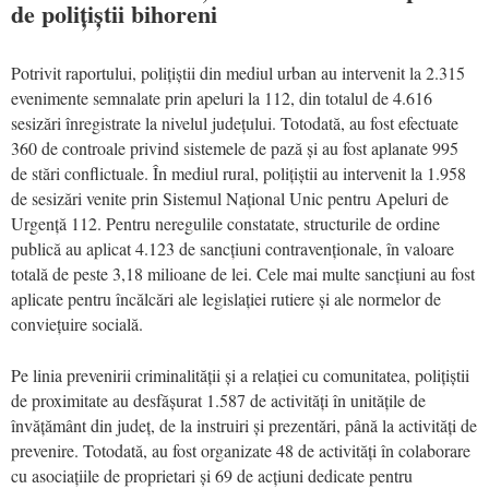
de polițiștii bihoreni
Potrivit raportului, polițiștii din mediul urban au intervenit la 2.315
evenimente semnalate prin apeluri la 112, din totalul de 4.616
sesizări înregistrate la nivelul județului. Totodată, au fost efectuate
360 de controale privind sistemele de pază și au fost aplanate 995
de stări conflictuale. În mediul rural, polițiștii au intervenit la 1.958
de sesizări venite prin Sistemul Național Unic pentru Apeluri de
Urgență 112. Pentru neregulile constatate, structurile de ordine
publică au aplicat 4.123 de sancțiuni contravenționale, în valoare
totală de peste 3,18 milioane de lei. Cele mai multe sancțiuni au fost
aplicate pentru încălcări ale legislației rutiere și ale normelor de
conviețuire socială.
Pe linia prevenirii criminalității și a relației cu comunitatea, polițiștii
de proximitate au desfășurat 1.587 de activități în unitățile de
învățământ din județ, de la instruiri și prezentări, până la activități de
prevenire. Totodată, au fost organizate 48 de activități în colaborare
cu asociațiile de proprietari și 69 de acțiuni dedicate pentru