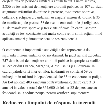
creștere față de perioada similară a anului trecut. Dintre acestea,
2.856 au fost misiuni de menținere a ordinii publice, iar 107 au vizat
asigurarea măsurilor de ordine la proteste, evenimente sportive,
culturale și religioase. Jandarmii au asigurat măsuri de ordine la 35
de manifestații de protest, 38 de evenimente culturale și religioase,
31 de manifestări sportive și trei vizite oficiale. În cadrul acestor
activități au fost constatate mai multe contravenții și infracțiuni, fiind
aplicate amenzi și întocmite acte de sesizare penală.
O componentă importantă a activității a fost reprezentată de
siguranța în zona unităților de învățământ. În județ au fost executate
757 de misiuni de menținere a ordinii publice în apropierea școlilor
și liceelor din Oradea, Marghita, Aleșd, Beiuș și Budureasa. În
cadrul patrulelor și intervențiilor, jandarmii au constatat 59 de
infracțiuni în misiuni independente și alte 55 în cooperare cu poliția.
Au fost aplicate 403 sancțiuni contravenționale, dintre care 313
amenzi în valoare totală de 354.600 de lei, iar 82 de persoane au
fost conduse la sediile poliției pentru verificări suplimentare.
Reducerea timpului de răspuns la incendii