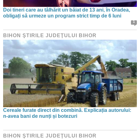
Doi tineri care au tâlhărit un băiat de 13 ani, în Oradea,
obligați să urmeze un program strict timp de 6 luni
1
BIHON ŞTIRILE JUDEŢULUI BIHOR
Cereale furate direct din combină. Explicația autorului:
n-avea bani de nunți și botezuri
BIHON ŞTIRILE JUDEŢULUI BIHOR