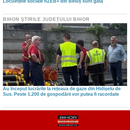
Locuințele sociale nZEB+ din Beiuș sunt gata
BIHON ŞTIRILE JUDEŢULUI BIHOR
Au început lucrările la rețeaua de gaze din Hidișelu de
Sus. Peste 1.200 de gospodării vor putea fi racordate