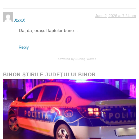
June 2, 2026 at 7:24 am
XxxX
Da, da, orașul faptelor bune…
Reply
powered by
Surfing Waves
BIHON ŞTIRILE JUDEŢULUI BIHOR