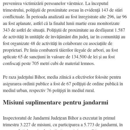
prevenirea victimizării persoanelor vârstnice. La începutul
trimestrului, polițiștii de proximitate aveau în evidență 143 de stări
conflictuale. În perioada analizată au fost înregistrate alte 296, iar 96
au fost aplanate, astfel că la finalul lunii martie erau monitorizate
343 de astfel de situații. Polițiștii de proximitate au desfășurat 1.587
de activități în unitățile de învățământ din județ, iar în comunități au
fost organizate 48 de activități în colaborare cu asociațiile de
proprietari. Pe linia combaterii tăierilor ilegale de arbori, au fost
aplicate 65 de sancțiuni în valoare de 134.500 de lei și au fost
confiscați peste 705 metri cubi de material lemnos.
Pe raza judeţului Bihor, media zilnică a efectivelor folosite pentru
asigurarea ordinii publice a fost de 67 pollțiști de ordine publică în
mediul urban, respectiv 76 poliţişti în mediul rural.
Misiuni suplimentare pentru jandarmi
Inspectoratul de Jandarmi Județean Bihor a executat în primul
trimestru 3.227 de misiuni, cu participarea a 5.773 de jandarmi, în