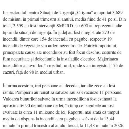
Inspectoratul pentru Situații de Urgență „Crișana” a raportat 3.689
de misiuni în primul trimestru al anului, media fiind de 41 pe zi. Din
total, 2.599 au fost intervenții SMURD, iar 690 au reprezentat alte
tipuri de situații de urgență. În județ au fost înregistrate 273 de
incendii, dintre care 154 de incendii cu pagube. respectiv 19
incendii de vegetație sau arderi necontrolate. Potrivit raportului,
principalele cauze ale incendiilor au fost focul deschis, coșurile de
fum necurățate și defecțiunile la instalațiile electrice. Majoritatea
incendiilor au avut loc în mediul rural, unde s-au înregistrat 175 de
cazuri, față de 98 în mediul urban.
În urma acestora, trei persoane au decedat, iar alte zece au fost
rănite. Pompierii au reușit să salveze sau să evacueze 11 persoane.
Valoarea bunurilor salvate în urma incendiilor a fost estimată la
aproximativ 90 de milioane de lei, în timp ce pagubele au fost
evaluate la circa 11 milioane de lei. Raportul mai arată că timpul
mediu de răspuns la incendiile cu pagube a scăzut de la 13,44
minute în primul trimestru al anului trecut, la 11,48 minute în 2026.