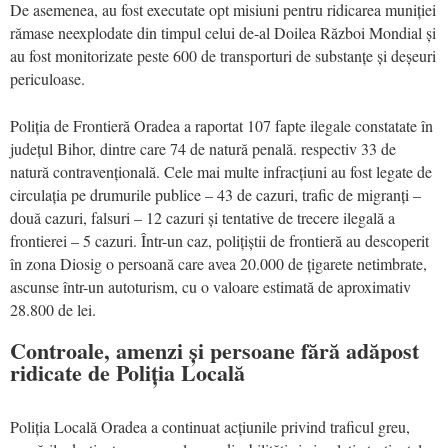
De asemenea, au fost executate opt misiuni pentru ridicarea muniției
rămase neexplodate din timpul celui de-al Doilea Război Mondial și
au fost monitorizate peste 600 de transporturi de substanțe și deșeuri
periculoase.
Poliția de Frontieră Oradea a raportat 107 fapte ilegale constatate în
județul Bihor, dintre care 74 de natură penală. respectiv 33 de
natură contravențională. Cele mai multe infracțiuni au fost legate de
circulația pe drumurile publice – 43 de cazuri, trafic de migranți –
două cazuri, falsuri – 12 cazuri și tentative de trecere ilegală a
frontierei – 5 cazuri. Într-un caz, polițiștii de frontieră au descoperit
în zona Diosig o persoană care avea 20.000 de țigarete netimbrate,
ascunse într-un autoturism, cu o valoare estimată de aproximativ
28.800 de lei.
Controale, amenzi și persoane fără adăpost
ridicate de Poliția Locală
Poliția Locală Oradea a continuat acțiunile privind traficul greu,