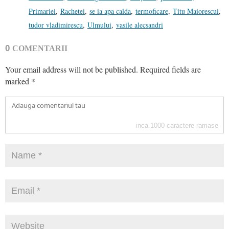
Primariei
,
Rachetei
,
se ia apa calda
,
termoficare
,
Titu Maiorescui
,
tudor vladimirescu
,
Ulmului
,
vasile alecsandri
0
COMENTARII
Your email address will not be published.
Required fields are
marked
*
inca
1000
caractere ramase