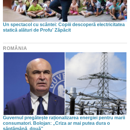
Un spectacol cu scântei: Copiii descoperă electricitatea
statică alături de Profu' Zăpăcit
ROMÂNIA
Guvernul pregătește raționalizarea energiei pentru marii
consumatori. Bolojan: „Criza ar mai putea dura o
săptămână, două”