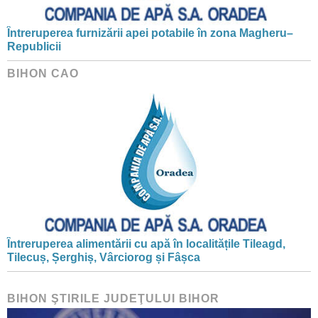
Întreruperea furnizării apei potabile în zona Magheru–
Republicii
BIHON CAO
Întreruperea alimentării cu apă în localitățile Tileagd,
Tilecuș, Șerghiș, Vârciorog și Fâșca
BIHON ŞTIRILE JUDEŢULUI BIHOR