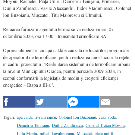
Moșoiu, Rachetei, Piața Unirii, Demetriu Teiușanu, Primăriei,
Duiliu Zamfirescu, Vasile Alecsandri, Tudor Vladimirescu, Colonel
Ion Buzoianu, Mușcatei, Titu Maiorescu și Ulmului.
Reluarea furnizării agentului termic se va realiza vineri, 07
octombrie 2023, ora 17:00”, transmite Termoficare SA.
Oprirea alimentării cu apă caldă e cauzată de lucrărilor programate
de operatorul de termoficare, pentru realizarea unor lucrări la rețele,
în cadrul proiectului ’’Reabilitarea sistemului de termoficare urbană
la nivelul Municipiului Oradea, pentru perioada 2009-2028, în
scopul conformării la legislația de mediu și creșterii eficienței
energetice – Etapa a III-a’’.
Taguri:
apa calda
,
avram iancu
,
Colonel Ion Buzoianu
,
cuza voda
,
Demetriu Teiușanu
,
Duiliu Zamfirescu
,
General Traian Moșoiu
,
Iuliu Maniu
,
mihail kogalniceanu
,
Mușcatei
,
piata unirii
,