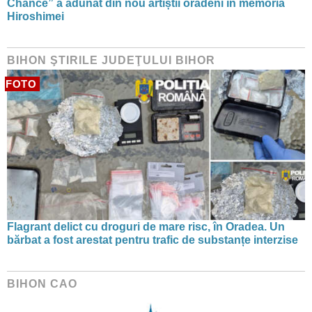
Chance” a adunat din nou artiștii orădeni în memoria
Hiroshimei
BIHON ŞTIRILE JUDEŢULUI BIHOR
FOTO
Flagrant delict cu droguri de mare risc, în Oradea. Un
bărbat a fost arestat pentru trafic de substanțe interzise
BIHON CAO