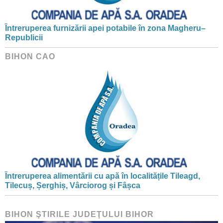
Întreruperea furnizării apei potabile în zona Magheru–
Republicii
BIHON CAO
Întreruperea alimentării cu apă în localitățile Tileagd,
Tilecuș, Șerghiș, Vârciorog și Fâșca
BIHON ŞTIRILE JUDEŢULUI BIHOR