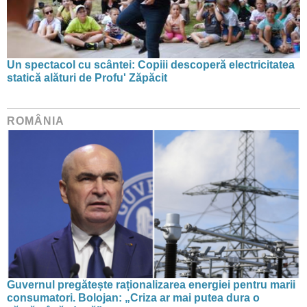
Un spectacol cu scântei: Copiii descoperă electricitatea
statică alături de Profu' Zăpăcit
ROMÂNIA
Guvernul pregătește raționalizarea energiei pentru marii
consumatori. Bolojan: „Criza ar mai putea dura o