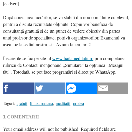
[eadvert]
După corectarea lucrărilor, se va stabili din nou o întâlnire cu elevul,
pentru a discuta rezultatele obținute. Copiii vor beneficia de
consultanță gratuită și de un punct de vedere obiectiv din partea
unui profesor de specialitate, potrivit organizatorilor. Examenul va
avea loc la sediul nostru, str. Avram Iancu, nr. 2.
Înscrierile se fac pe site-ul
www.hailameditatii.ro
prin completarea
rubricii de Contact, menționând ,,Simulare” la opțiunea ,,Mesajul
tău”. Totodată, se pot face programări și direct pe WhatsApp.
Taguri:
gratuit
,
limba romana
,
meditatii
,
oradea
1
COMENTARII
Your email address will not be published.
Required fields are