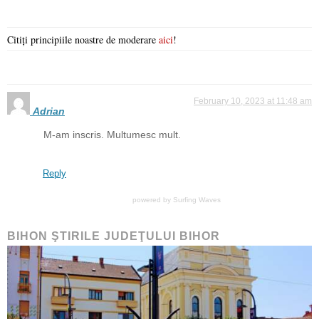
Citiți principiile noastre de moderare
aici
!
February 10, 2023 at 11:48 am
Adrian
M-am inscris. Multumesc mult.
Reply
powered by
Surfing Waves
BIHON ŞTIRILE JUDEŢULUI BIHOR