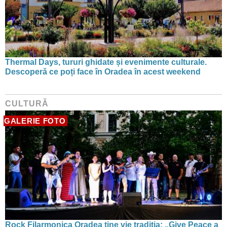
Thermal Days, tururi ghidate și evenimente culturale.
Descoperă ce poți face în Oradea în acest weekend
CULTURĂ
GALERIE FOTO
Rock Filarmonica Oradea ţine vie tradiția: „Give Peace a