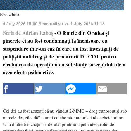
foto: arhivă
4 July 2026 15:00
Reactualizat la:
1 July 2026 11:18
Scris de Adrian Laboș
O femeie din Oradea și
-
ginerele ei au fost condamnați la închisoare cu
suspendare într-un caz în care au fost investigați de
polițiștii antidrog și de procurorii DIICOT pentru
efectuarea de operaţiuni cu substanţe susceptibile de a
avea efecte psihoactive.
Cei doi au fost acuzați că au vândut 2-MMC – drog cunoscut și sub
numele de „zăpadă” – unui colaborator autorizat al anchetatorilor.
Una dintre tranzacții s-a derulat printr-un apel video, rolul de
intermediar fiind jucat de fiica orădencei. Polițiștii antidrog din