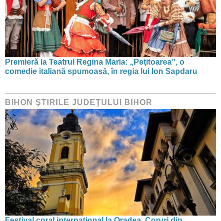
Premieră la Teatrul Regina Maria: „Peţitoarea”, o
comedie italiană spumoasă, în regia lui Ion Sapdaru
BIHON ŞTIRILE JUDEŢULUI BIHOR
Festival coral internațional la Oradea. Coruri din