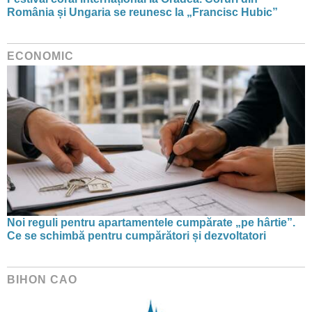
România și Ungaria se reunesc la „Francisc Hubic”
ECONOMIC
Noi reguli pentru apartamentele cumpărate „pe hârtie”.
Ce se schimbă pentru cumpărători și dezvoltatori
BIHON CAO