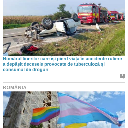
Numărul tinerilor care își pierd viața în accidente rutiere
a depășit decesele provocate de tuberculoză și
consumul de droguri
1
ROMÂNIA