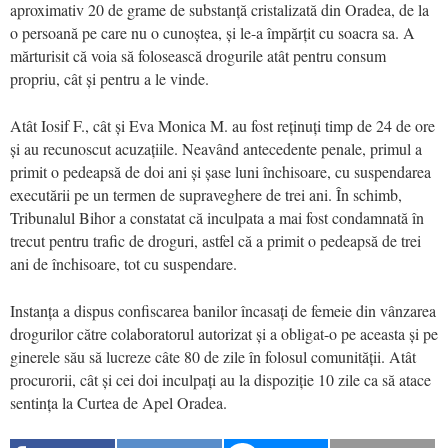
aproximativ 20 de grame de substanță cristalizată din Oradea, de la
o persoană pe care nu o cunoștea, și le-a împărțit cu soacra sa. A
mărturisit că voia să folosească drogurile atât pentru consum
propriu, cât și pentru a le vinde.
Atât Iosif F., cât și Eva Monica M. au fost reținuți timp de 24 de ore
și au recunoscut acuzațiile. Neavând antecedente penale, primul a
primit o pedeapsă de doi ani și șase luni închisoare, cu suspendarea
executării pe un termen de supraveghere de trei ani. În schimb,
Tribunalul Bihor a constatat că inculpata a mai fost condamnată în
trecut pentru trafic de droguri, astfel că a primit o pedeapsă de trei
ani de închisoare, tot cu suspendare.
Instanța a dispus confiscarea banilor încasați de femeie din vânzarea
drogurilor către colaboratorul autorizat și a obligat-o pe aceasta și pe
ginerele său să lucreze câte 80 de zile în folosul comunității. Atât
procurorii, cât și cei doi inculpați au la dispoziție 10 zile ca să atace
sentința la Curtea de Apel Oradea.