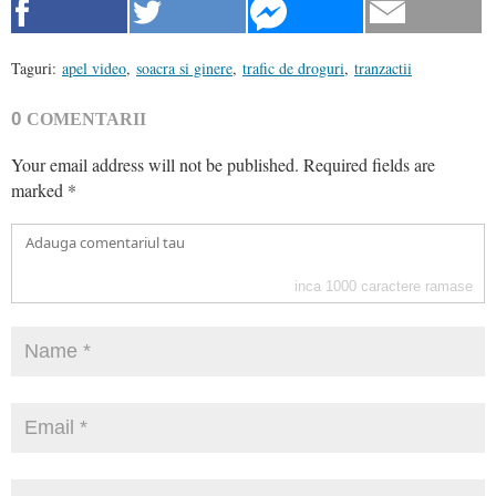
Taguri:
apel video
,
soacra si ginere
,
trafic de droguri
,
tranzactii
0
COMENTARII
Your email address will not be published.
Required fields are
marked
*
inca
1000
caractere ramase