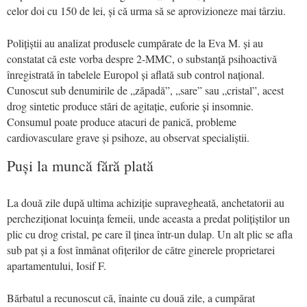
celor doi cu 150 de lei, și că urma să se aprovizioneze mai târziu.
Polițiștii au analizat produsele cumpărate de la Eva M. și au
constatat că este vorba despre 2-MMC, o substanță psihoactivă
înregistrată în tabelele Europol și aflată sub control național.
Cunoscut sub denumirile de „zăpadă”, „sare” sau „cristal”, acest
drog sintetic produce stări de agitație, euforie și insomnie.
Consumul poate produce atacuri de panică, probleme
cardiovasculare grave și psihoze, au observat specialiștii.
Puși la muncă fără plată
La două zile după ultima achiziție supravegheată, anchetatorii au
percheziționat locuința femeii, unde aceasta a predat polițiștilor un
plic cu drog cristal, pe care îl ținea într-un dulap. Un alt plic se afla
sub pat și a fost înmânat ofițerilor de către ginerele proprietarei
apartamentului, Iosif F.
Bărbatul a recunoscut că, înainte cu două zile, a cumpărat