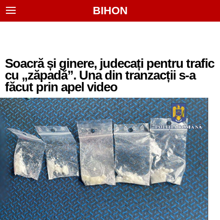
BIHON
Soacră și ginere, judecați pentru trafic
cu „zăpadă”. Una din tranzacții s-a
făcut prin apel video