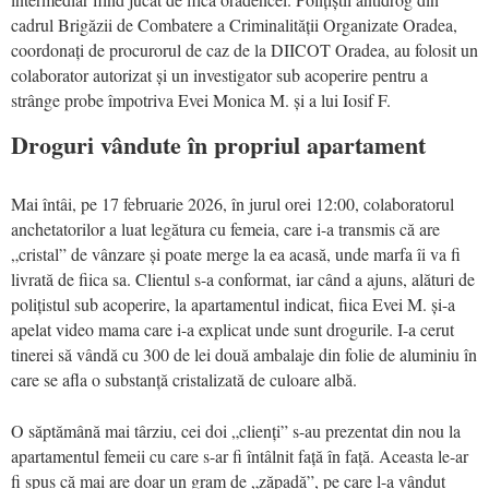
cadrul Brigăzii de Combatere a Criminalității Organizate Oradea,
coordonați de procurorul de caz de la DIICOT Oradea, au folosit un
colaborator autorizat și un investigator sub acoperire pentru a
strânge probe împotriva Evei Monica M. și a lui Iosif F.
Droguri vândute în propriul apartament
Mai întâi, pe 17 februarie 2026, în jurul orei 12:00, colaboratorul
anchetatorilor a luat legătura cu femeia, care i-a transmis că are
„cristal” de vânzare și poate merge la ea acasă, unde marfa îi va fi
livrată de fiica sa. Clientul s-a conformat, iar când a ajuns, alături de
polițistul sub acoperire, la apartamentul indicat, fiica Evei M. și-a
apelat video mama care i-a explicat unde sunt drogurile. I-a cerut
tinerei să vândă cu 300 de lei două ambalaje din folie de aluminiu în
care se afla o substanță cristalizată de culoare albă.
O săptămână mai târziu, cei doi „clienți” s-au prezentat din nou la
apartamentul femeii cu care s-ar fi întâlnit față în față. Aceasta le-ar
fi spus că mai are doar un gram de „zăpadă”, pe care l-a vândut