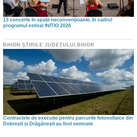
13 concerte în spaţii neconvenţioanle, în cadrul
programul estival INITIO 2026
BIHON ŞTIRILE JUDEŢULUI BIHOR
Contractele de execuție pentru parcurile fotovoltaice din
Dobrești și Drăgănești au fost semnate