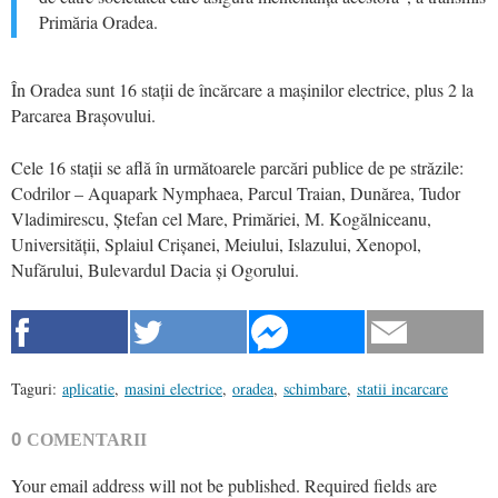
Primăria Oradea.
În Oradea sunt 16 stații de încărcare a mașinilor electrice, plus 2 la
Parcarea Brașovului.
Cele 16 stații se află în următoarele parcări publice de pe străzile:
Codrilor – Aquapark Nymphaea, Parcul Traian, Dunărea, Tudor
Vladimirescu, Ștefan cel Mare, Primăriei, M. Kogălniceanu,
Universității, Splaiul Crișanei, Meiului, Islazului, Xenopol,
Nufărului, Bulevardul Dacia și Ogorului.
Taguri:
aplicatie
,
masini electrice
,
oradea
,
schimbare
,
statii incarcare
0
COMENTARII
Your email address will not be published.
Required fields are