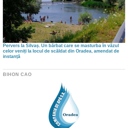
Pervers la Silvaș. Un bărbat care se masturba în văzul
celor veniți la locul de scăldat din Oradea, amendat de
instanță
BIHON CAO