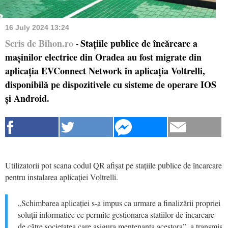
16 July 2024 13:24
Scris de Bihon.ro
Stațiile publice de încărcare a
-
mașinilor electrice din Oradea au fost migrate din
aplicația EVConnect Network în aplicația Voltrelli,
disponibilă pe dispozitivele cu sisteme de operare IOS
și Android.
Utilizatorii pot scana codul QR afișat pe stațiile publice de încarcare
pentru instalarea aplicației Voltrelli.
„Schimbarea aplicației s-a impus ca urmare a finalizării propriei
soluții informatice ce permite gestionarea statiilor de încarcare
de către societatea care asigura mentenanța acestora”, a transmis