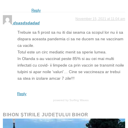
Reply
November 15, 2021 at 11:04 am
dsasdsdadad
Trebuie sa fi prost sa nu iti dai seama ca scopul lor nu ii sa
dispara aceasta pandemia ci sa ne ducem sa ne vaccinam
ca vacile.
Totul este un circ mediatic menit sa sperie lumea.
In Olanda s-au vaccinat peste 85% si au cei mai multi
infectati cu covid- ii limpede ca prin vaccin se transmit noile
tulpini si apar noile ‘valuri’… Cine se vaccineaza ar trebui
sa stea in izolare amcar 7 zile!!!
Reply
powered by
Surfing Waves
BIHON ŞTIRILE JUDEŢULUI BIHOR