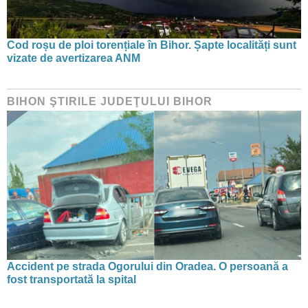
Cod roșu de ploi torențiale în Bihor. Șapte localități sunt
vizate de avertizarea ANM
BIHON ŞTIRILE JUDEŢULUI BIHOR
Accident pe strada Ogorului din Oradea. O persoană a
fost transportată la spital