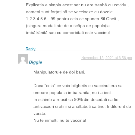
Explicația e simpla acest ser nu are treabă cu covidu ,
oameni sunt forțați să se vaccineze cu dozele
1.2.3.4.5.6…99 pentru ceia ce spunea Bil Gheit ,
(singura modalitate de a scăpa de populația
îmbătrânită sau cu comorbitati este vaccinul.
Reply
November 13, 2021 at 6:56 pm
Biggie
Manipulatorule de doi bani,
Daca “ceia” ce voia bilgheits cu vaccinul era sa
omoare populatia imbatranita, nu i-a iesit.
In schimb a reusit ca 90% din decedati sa fie
antivaxxeri cretini si analfabeti ca tine. Indiferent de
varsta.
Nu te inmulti, nu te vaccina!