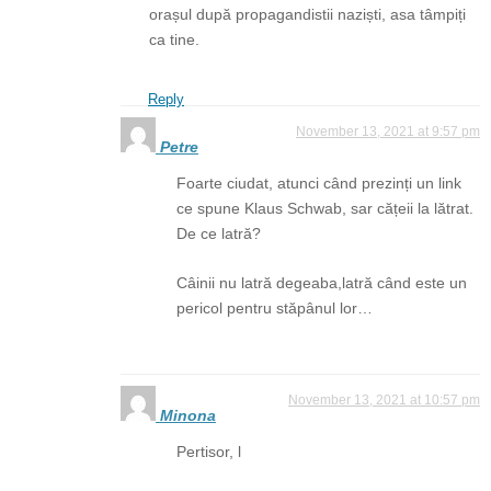
orașul după propagandistii naziști, asa tâmpiți
ca tine.
Reply
November 13, 2021 at 9:57 pm
Petre
Foarte ciudat, atunci când prezinți un link
ce spune Klaus Schwab, sar cățeii la lătrat.
De ce latră?
Câinii nu latră degeaba,latră când este un
pericol pentru stăpânul lor…
November 13, 2021 at 10:57 pm
Minona
Pertisor, l