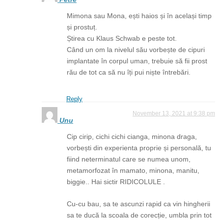
Mimona sau Mona, ești haios și în același timp
și prostuț.
Știrea cu Klaus Schwab e peste tot.
Când un om la nivelul său vorbește de cipuri
implantate în corpul uman, trebuie să fii prost
rău de tot ca să nu îți pui niște întrebări.
Reply
November 13, 2021 at 9:38 pm
Unu
Cip cirip, cichi cichi cianga, minona draga,
vorbești din experienta proprie și personală, tu
fiind neterminatul care se numea unom,
metamorfozat în mamato, minona, manitu,
biggie.. Hai sictir RIDICOLULE .
Cu-cu bau, sa te ascunzi rapid ca vin hingherii
sa te ducă la scoala de corecție, umbla prin tot