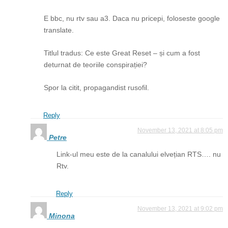
E bbc, nu rtv sau a3. Daca nu pricepi, foloseste google
translate.
Titlul tradus: Ce este Great Reset – și cum a fost
deturnat de teoriile conspirației?
Spor la citit, propagandist rusofil.
Reply
November 13, 2021 at 8:05 pm
Petre
Link-ul meu este de la canalului elvețian RTS…. nu
Rtv.
Reply
November 13, 2021 at 9:02 pm
Minona