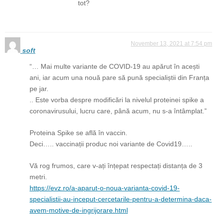
tot?
November 13, 2021 at 7:54 pm
soft
“… Mai multe variante de COVID-19 au apărut în acești
ani, iar acum una nouă pare să pună specialiștii din Franța
pe jar.
.. Este vorba despre modificări la nivelul proteinei spike a
coronavirusului, lucru care, până acum, nu s-a întâmplat.”
Proteina Spike se află în vaccin.
Deci….. vaccinații produc noi variante de Covid19…..
Vă rog frumos, care v-ați înțepat respectați distanța de 3
metri.
https://evz.ro/a-aparut-o-noua-varianta-covid-19-
specialistii-au-inceput-cercetarile-pentru-a-determina-daca-
avem-motive-de-ingrijorare.html