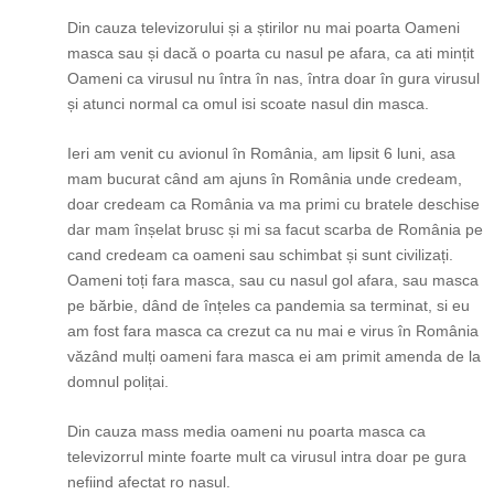
Din cauza televizorului și a știrilor nu mai poarta Oameni
masca sau și dacă o poarta cu nasul pe afara, ca ati mințit
Oameni ca virusul nu întra în nas, întra doar în gura virusul
și atunci normal ca omul isi scoate nasul din masca.
Ieri am venit cu avionul în România, am lipsit 6 luni, asa
mam bucurat când am ajuns în România unde credeam,
doar credeam ca România va ma primi cu bratele deschise
dar mam înșelat brusc și mi sa facut scarba de România pe
cand credeam ca oameni sau schimbat și sunt civilizați.
Oameni toți fara masca, sau cu nasul gol afara, sau masca
pe bărbie, dând de înțeles ca pandemia sa terminat, si eu
am fost fara masca ca crezut ca nu mai e virus în România
văzând mulți oameni fara masca ei am primit amenda de la
domnul polițai.
Din cauza mass media oameni nu poarta masca ca
televizorrul minte foarte mult ca virusul intra doar pe gura
nefiind afectat ro nasul.