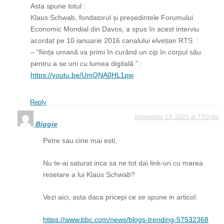
Asta spune totul :
Klaus Schwab, fondatorul și președintele Forumului
Economic Mondial din Davos, a spus în acest interviu
acordat pe 10 ianuarie 2016 canalului elvețian RTS :
– “ființa umană va primi în curând un cip în corpul său
pentru a se uni cu lumea digitală ” :
https://youtu.be/UmQNA0HL1pw
Reply
November 13, 2021 at 7:50 pm
Biggie
Petre sau cine mai esti,
Nu te-ai saturat inca sa ne tot dai link-uri cu marea
resetare a lui Klaus Schwab?
Vezi aici, asta daca pricepi ce se spune in articol:
https://www.bbc.com/news/blogs-trending-57532368