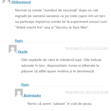
Völkermord
Normal ca creste ”numărul de vaccinați” dupa ce i-ati
ingradit pe oamenii sanatosi ca pe niste capre intr-un tarc
sa particepe impotriva vointei lor la experiment excact cum
”Arbeit macht frei” asa si ”Vaccinu te face liber”
Reply
November 13, 2021 at 11:02 am
Vasile
Oile nepăzite de câini le mănâncă lupii. Oile trebuie
adunate în țarc, deparazitate, tunse și eliberate la
pășune că altfel apare molima și le decimează.
Reply
November 13, 2021 at 11:56 am
Balinbabo
Noroc că avem “salvare” in cutii de pizza.