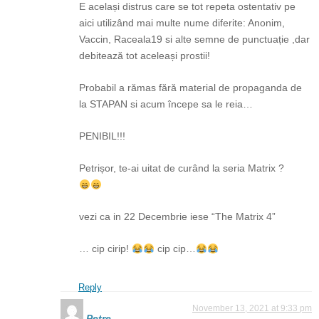
E același distrus care se tot repeta ostentativ pe
aici utilizând mai multe nume diferite: Anonim,
Vaccin, Raceala19 si alte semne de punctuație ,dar
debitează tot aceleași prostii!
Probabil a rămas fără material de propaganda de
la STAPAN si acum începe sa le reia…
PENIBIL!!!
Petrișor, te-ai uitat de curând la seria Matrix ?
vezi ca in 22 Decembrie iese “The Matrix 4”
… cip cirip!
cip cip…
Reply
November 13, 2021 at 9:33 pm
Petre