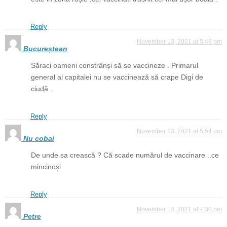
Reply
November 13, 2021 at 5:48 pm
Bucureștean
Săraci oameni constrânși să se vaccineze . Primarul
general al capitalei nu se vaccinează să crape Digi de
ciudă .
Reply
November 13, 2021 at 5:54 pm
Nu cobai
De unde sa crească ? Că scade numărul de vaccinare ..ce
mincinoși
Reply
November 13, 2021 at 7:30 pm
Petre