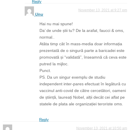
Reply
November 13, 2021 at 9:27 pm
Unu
Hai nu mai spune!
Da’ de unde știi tu? De la arafat, faucci & oms,
normal..
Atâta timp cât în mass-media doar informația
prezentată de o singură parte a baricadei este
promovată și “validată”, înseamnă că ceva este
putred la mijloc.
Punct.
PS. Da un singur exemplu de studiu
independent inter-pares efectuat în legătură cu
vaccinul anti-covid de către cercetători, oameni
de știință, laureați Nobel, alții decât cei aflat pe
statele de plata ale organizației teroriste oms.
Reply
November 13, 2021 at 10:50 am