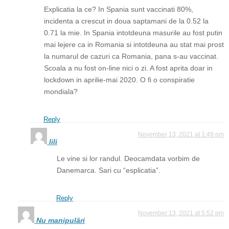
Explicatia la ce? In Spania sunt vaccinati 80%,
incidenta a crescut in doua saptamani de la 0.52 la
0.71 la mie. In Spania intotdeuna masurile au fost putin
mai lejere ca in Romania si intotdeuna au stat mai prost
la numarul de cazuri ca Romania, pana s-au vaccinat.
Scoala a nu fost on-line nici o zi. A fost aprita doar in
lockdown in aprilie-mai 2020. O fi o conspiratie
mondiala?
Reply
November 13, 2021 at 1:49 pm
lili
Le vine si lor randul. Deocamdata vorbim de
Danemarca. Sari cu “esplicatia”.
Reply
November 13, 2021 at 5:52 pm
Nu manipulări