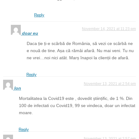
Reply
November 14, 2021 at 11:23 pm
doar eu
Daca ție ți-e scârbă de România, să vezi ce scârbă ne
e nouă de tine. Așa că rămâi afară. Nu mai veni. Tu nu
ne vrei…noi nici atât. Marș înapoi la clienții de afară.
Reply
November 13, 2021 at 2:54 pm
Ion
Mortalitatea la Covid19 este , dovedit științific, de 1 %. Din
100 de infectati cu Covid19, 99 se vindeca, doar un infectat
moare.
Reply
November 13, 2021 at 2:57 pm