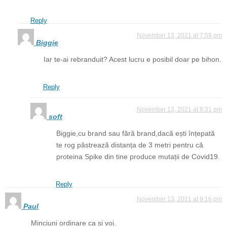
Reply
November 13, 2021 at 7:59 pm
Biggie
Iar te-ai rebranduit? Acest lucru e posibil doar pe bihon.
Reply
November 13, 2021 at 8:31 pm
soft
Biggie,cu brand sau fără brand,dacă ești înțepată
te rog păstrează distanța de 3 metri pentru că
proteina Spike din tine produce mutații de Covid19.
Reply
November 13, 2021 at 9:16 pm
Paul
Minciuni ordinare ca si voi.