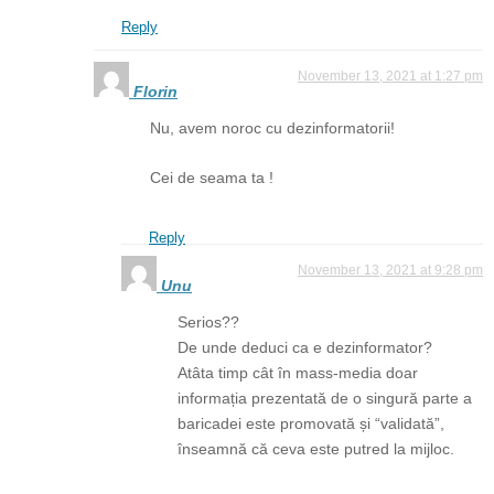
Reply
November 13, 2021 at 1:27 pm
Florin
Nu, avem noroc cu dezinformatorii!
Cei de seama ta !
Reply
November 13, 2021 at 9:28 pm
Unu
Serios??
De unde deduci ca e dezinformator?
Atâta timp cât în mass-media doar
informația prezentată de o singură parte a
baricadei este promovată și “validată”,
înseamnă că ceva este putred la mijloc.