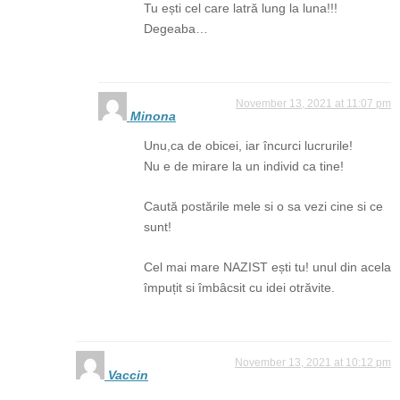
Tu ești cel care latră lung la luna!!!
Degeaba…
November 13, 2021 at 11:07 pm
Minona
Unu,ca de obicei, iar încurci lucrurile!
Nu e de mirare la un individ ca tine!
Caută postările mele si o sa vezi cine si ce
sunt!
Cel mai mare NAZIST ești tu! unul din acela
împuțit si îmbâcsit cu idei otrăvite.
November 13, 2021 at 10:12 pm
Vaccin