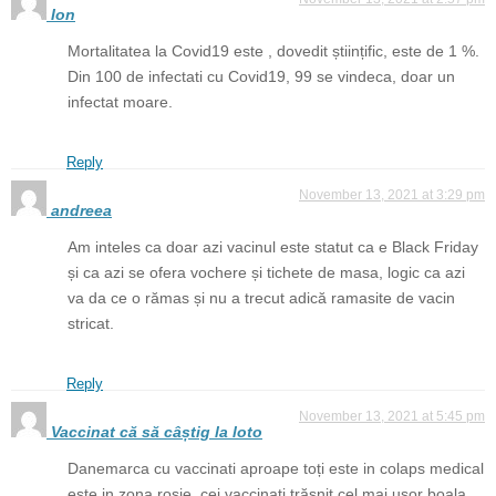
Ion
Mortalitatea la Covid19 este , dovedit științific, este de 1 %.
Din 100 de infectati cu Covid19, 99 se vindeca, doar un
infectat moare.
Reply
November 13, 2021 at 3:29 pm
andreea
Am inteles ca doar azi vacinul este statut ca e Black Friday
și ca azi se ofera vochere și tichete de masa, logic ca azi
va da ce o rămas și nu a trecut adică ramasite de vacin
stricat.
Reply
November 13, 2021 at 5:45 pm
Vaccinat că să câștig la loto
Danemarca cu vaccinati aproape toți este in colaps medical
este in zona roșie ,cei vaccinati trăsnit cel mai ușor boala .