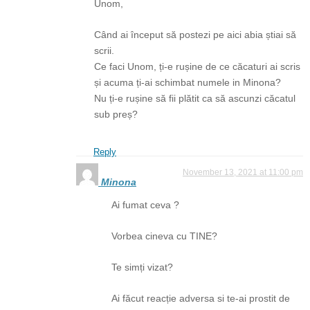
Unom,
Când ai început să postezi pe aici abia știai să
scrii.
Ce faci Unom, ți-e rușine de ce căcaturi ai scris
și acuma ți-ai schimbat numele in Minona?
Nu ți-e rușine să fii plătit ca să ascunzi căcatul
sub preș?
Reply
November 13, 2021 at 11:00 pm
Minona
Ai fumat ceva ?
Vorbea cineva cu TINE?
Te simți vizat?
Ai făcut reacție adversa si te-ai prostit de