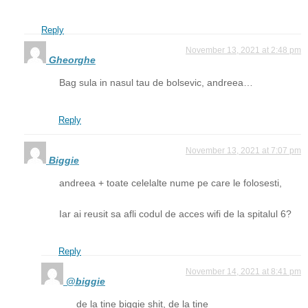
Reply
November 13, 2021 at 2:48 pm
Gheorghe
Bag sula in nasul tau de bolsevic, andreea…
Reply
November 13, 2021 at 7:07 pm
Biggie
andreea + toate celelalte nume pe care le folosesti,
Iar ai reusit sa afli codul de acces wifi de la spitalul 6?
Reply
November 14, 2021 at 8:41 pm
@biggie
de la tine biggie shit, de la tine