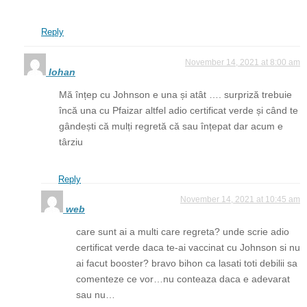
Reply
November 14, 2021 at 8:00 am
Iohan
Mă înțep cu Johnson e una și atât …. surpriză trebuie
încă una cu Pfaizar altfel adio certificat verde și când te
gândești că mulți regretă că sau înțepat dar acum e
târziu
Reply
November 14, 2021 at 10:45 am
web
care sunt ai a multi care regreta? unde scrie adio
certificat verde daca te-ai vaccinat cu Johnson si nu
ai facut booster? bravo bihon ca lasati toti debilii sa
comenteze ce vor…nu conteaza daca e adevarat
sau nu…