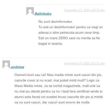
November 13, 2021 at 9:37 pm
Balinbabo
Nu sunt dezinformator.
Tu esti un dezinformator pentru ca negi un
adevar,o stire petrecuta acum ceva timp.
Esti un mare ZERO care nu merita sa fie
bagat in seama.
November 13, 2021 at 2:21 pm
andreea
Oameni buni sau rai! Mas media minte sunt cazuri din pix,
cazurile cresc și nu scad, mai puteți minți mult? Logic ca
Mass Media minte, ca se inchid magazinele, mall-urle ca
nu mai au clienții pentru ca nu i lasă fara certificat verde și
atunci asta faceți voi scadeti brusc cazurile din pix și mintiti
ca nu sunt cazuri, dar cazuri sunt enorm de multe.