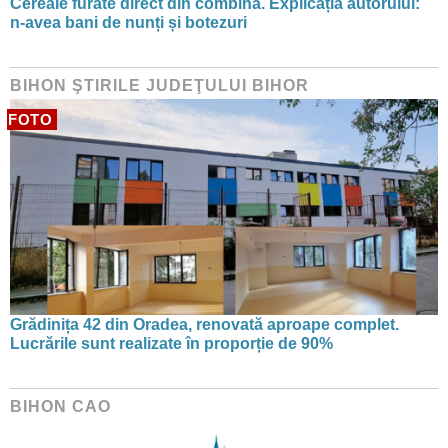
Cereale furate direct din combină. Explicația autorului:
n-avea bani de nunți și botezuri
BIHON ŞTIRILE JUDEŢULUI BIHOR
FOTO
Grădinița 42 din Oradea, renovată aproape complet.
Lucrările sunt realizate în proporție de 90%
BIHON CAO