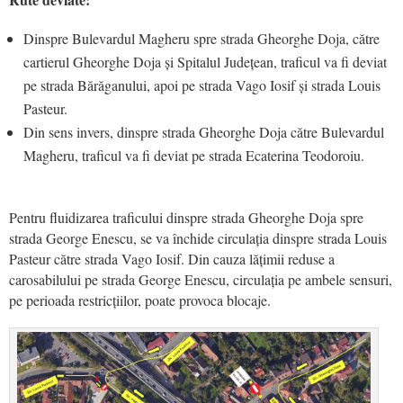
Dinspre Bulevardul Magheru spre strada Gheorghe Doja, către
cartierul Gheorghe Doja și Spitalul Județean, traficul va fi deviat
pe strada Bărăganului, apoi pe strada Vago Iosif și strada Louis
Pasteur.
Din sens invers, dinspre strada Gheorghe Doja către Bulevardul
Magheru, traficul va fi deviat pe strada Ecaterina Teodoroiu.
Pentru fluidizarea traficului dinspre strada Gheorghe Doja spre
strada George Enescu, se va închide circulația dinspre strada Louis
Pasteur către strada Vago Iosif. Din cauza lățimii reduse a
carosabilului pe strada George Enescu, circulația pe ambele sensuri,
pe perioada restricțiilor, poate provoca blocaje.