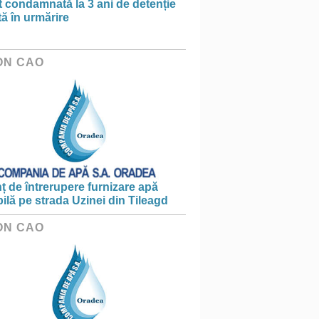
t condamnată la 3 ani de detenție
tă în urmărire
ON CAO
 de întrerupere furnizare apă
ilă pe strada Uzinei din Tileagd
ON CAO