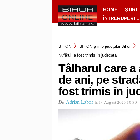
HOME
ŞTIRI
ÎNTRERUPERI 
BIHON
BIHON Ştirile judeţului Bihor
Nufărul, a fost trimis în judecată
Tâlharul care a
de ani, pe stradă
fost trimis în j
De
Adrian Laboș
la 14 August 2025 10:30