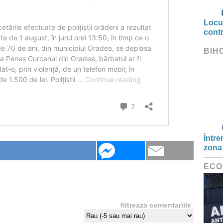
Locui
cont
BIH
Între
zona
ECO
filtreaza comentariile