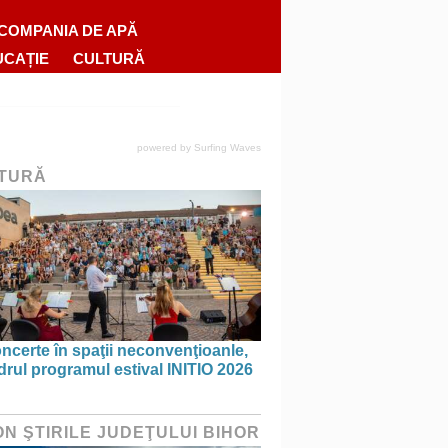
COMPANIA DE APĂ
UCAȚIE
CULTURĂ
powered by
Surfing Waves
TURĂ
ncerte în spaţii neconvenţioanle,
drul programul estival INITIO 2026
ON ŞTIRILE JUDEŢULUI BIHOR