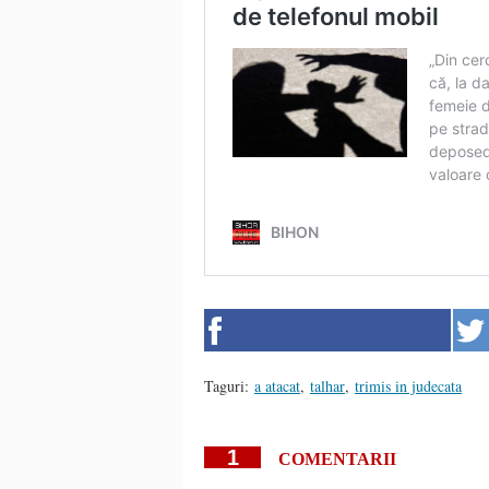
Taguri:
a atacat
,
talhar
,
trimis in judecata
1
COMENTARII