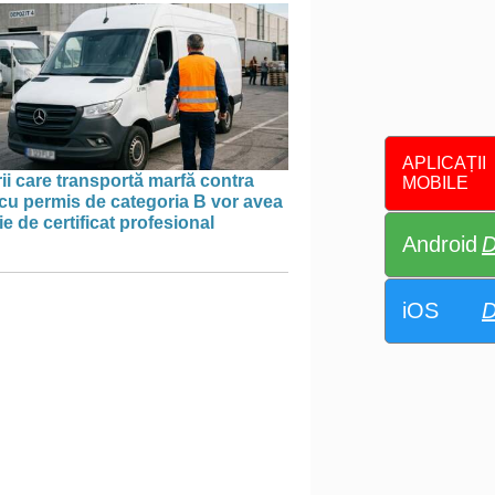
APLICAȚII
ii care transportă marfă contra
MOBILE
cu permis de categoria B vor avea
e de certificat profesional
Android
D
iOS
D