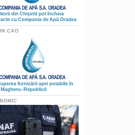
torii din Chișirid pot încheia
racte cu Compania de Apă Oradea
ON CAO
ruperea furnizării apei potabile în
 Magheru–Republicii
NOMIC