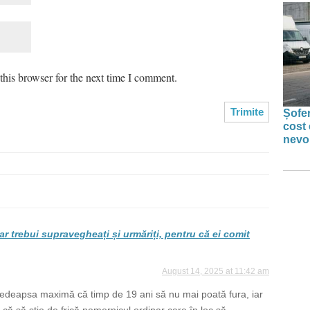
his browser for the next time I comment.
Șofer
cost 
nevoi
ar trebui supravegheați și urmăriți, pentru că ei comit
August 14, 2025 at 11:42 am
 pedeapsa maximă că timp de 19 ani să nu mai poată fura, iar
ă că să știe de frică nemernicul ordinar care în loc să