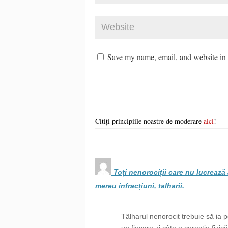
Save my name, email, and website in t
Citiți principiile noastre de moderare
aici
!
Toți nenorociții care nu lucrează 
mereu infracțiuni, talharii.
Tâlharul nenorocit trebuie să ia
un fiecare zi câte o corecție fizic