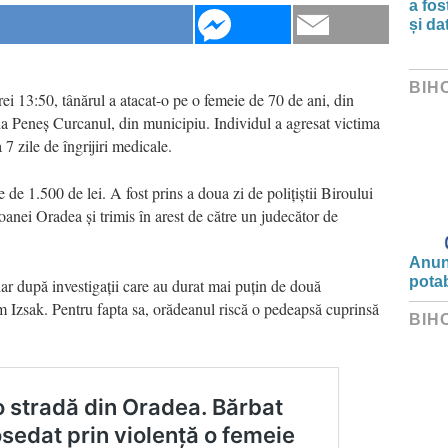
a fos
și da
BIH
orei 13:50, tânărul a atacat-o pe o femeie de 70 de ani, din
ada Peneș Curcanul, din municipiu. Individul a agresat victima
 7 zile de îngrijiri medicale.
e de 1.500 de lei. A fost prins a doua zi de polițiștii Biroului
anei Oradea și trimis în arest de către un judecător de
Anunț
potab
iar după investigații care au durat mai puțin de două
m Izsak. Pentru fapta sa, orădeanul riscă o pedeapsă cuprinsă
BIH