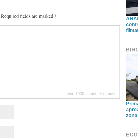
Required fields are marked
*
ANAF
contr
filma
BIH
inca
1000
caractere ramase
Prima
aproa
zona 
ECO