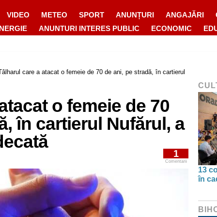
VIDEO
METEO
SPORT
ANUNȚURI
ANGAJĂRI
ENERGIE
ANUNTURI INTERES PUBLIC
ECONOMIC
ED
Tâlharul care a atacat o femeie de 70 de ani, pe stradă, în cartierul
CUL
 atacat o femeie de 70
, în cartierul Nufărul, a
udecată
1
Comentarii
13 co
în ca
BIH