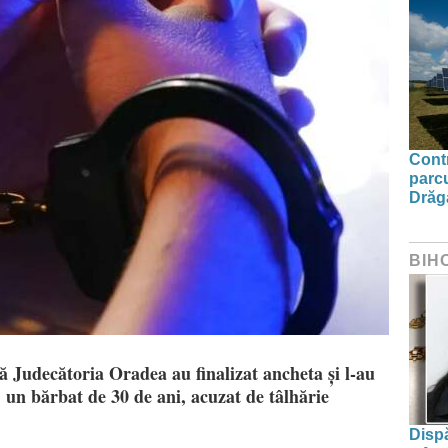
Contr
parcu
Drăg
BIH
ă Judecătoria Oradea au finalizat ancheta și l-au
 un bărbat de 30 de ani, acuzat de tâlhărie
Dispă