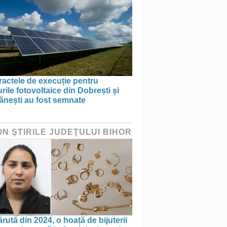
actele de execuție pentru
rile fotovoltaice din Dobrești și
ănești au fost semnate
ON ŞTIRILE JUDEŢULUI BIHOR
rută din 2024, o hoață de bijuterii