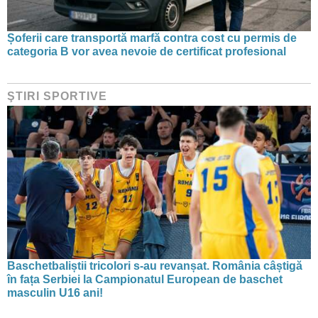
Șoferii care transportă marfă contra cost cu permis de
categoria B vor avea nevoie de certificat profesional
ŞTIRI SPORTIVE
Baschetbaliștii tricolori s-au revanșat. România câștigă
în fața Serbiei la Campionatul European de baschet
masculin U16 ani!