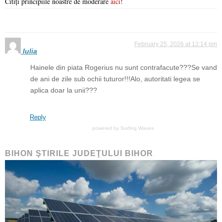
Citiți principiile noastre de moderare
aici
!
February 25, 2026 at 12:14 pm
Iulia
Hainele din piata Rogerius nu sunt contrafacute???Se vand
de ani de zile sub ochii tuturor!!!Alo, autoritati legea se
aplica doar la unii???
Reply
powered by
Surfing Waves
BIHON ŞTIRILE JUDEŢULUI BIHOR