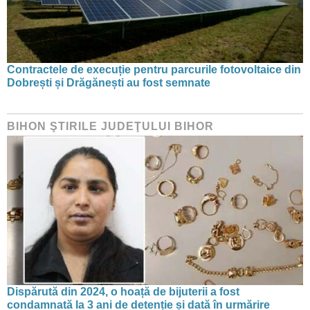
Contractele de execuție pentru parcurile fotovoltaice din
Dobrești și Drăgănești au fost semnate
BIHON ŞTIRILE JUDEŢULUI BIHOR
Dispărută din 2024, o hoață de bijuterii a fost
condamnată la 3 ani de detenție și dată în urmărire