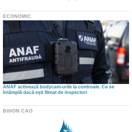
ECONOMIC
ANAF activează bodycam-urile la controale. Ce se
întâmplă dacă ești filmat de inspectori
BIHON CAO