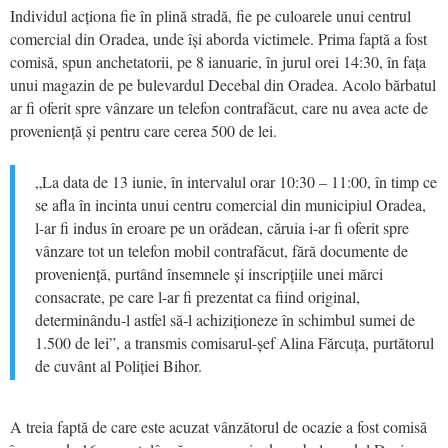
Individul acționa fie în plină stradă, fie pe culoarele unui centrul
comercial din Oradea, unde își aborda victimele. Prima faptă a fost
comisă, spun anchetatorii, pe 8 ianuarie, în jurul orei 14:30, în fața
unui magazin de pe bulevardul Decebal din Oradea. Acolo bărbatul
ar fi oferit spre vânzare un telefon contrafăcut, care nu avea acte de
proveniență și pentru care cerea 500 de lei.
„La data de 13 iunie, în intervalul orar 10:30 – 11:00, în timp ce
se afla în incinta unui centru comercial din municipiul Oradea,
l-ar fi indus în eroare pe un orădean, căruia i-ar fi oferit spre
vânzare tot un telefon mobil contrafăcut, fără documente de
proveniență, purtând însemnele și inscripțiile unei mărci
consacrate, pe care l-ar fi prezentat ca fiind original,
determinându-l astfel să-l achiziționeze în schimbul sumei de
1.500 de lei”, a transmis comisarul-șef Alina Fărcuța, purtătorul
de cuvânt al Poliției Bihor.
A treia faptă de care este acuzat vânzătorul de ocazie a fost comisă