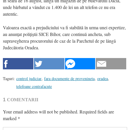
în seara de 16 august, lângă un magazin de pe bulevardul Dacia,
unde bărbatul a vândut cu 1.400 de lei un alt telefon ce nu era
autentic.
Valoarea exactă a prejudiciului va fi stabilită în urma unei expertize,
au anunțat polițiștii SICE Bihor, care continuă ancheta, sub
supravegherea procurorului de caz de la Parchetul de pe lângă
Judecătoria Oradea.
Taguri:
control judiciar
,
fara documente de provenineta
,
oradea
,
telefoane contrafacute
1
COMENTARII
Your email address will not be published.
Required fields are
marked
*