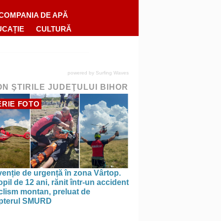
COMPANIA DE APĂ
UCAȚIE
CULTURĂ
powered by
Surfing Waves
ON ŞTIRILE JUDEŢULUI BIHOR
RIE FOTO
venție de urgență în zona Vârtop.
pil de 12 ani, rănit într-un accident
clism montan, preluat de
opterul SMURD