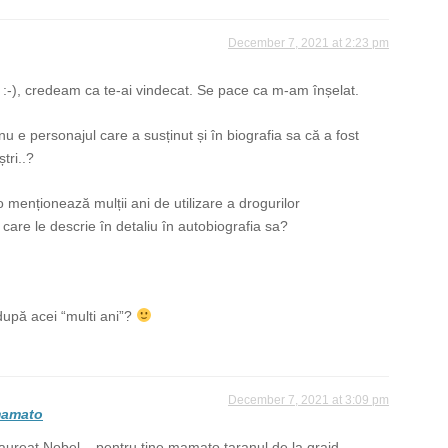
December 7, 2021 at 2:23 pm
 :-), credeam ca te-ai vindecat. Se pace ca m-am înșelat.
u e personajul care a susținut și în biografia sa că a fost
tri..?
o menționează mulții ani de utilizare a drogurilor
care le descrie în detaliu în autobiografia sa?
 după acei “multi ani”?
December 7, 2021 at 3:09 pm
amato
aureat Nobel – pentru tine mamato taranul de la grajd.