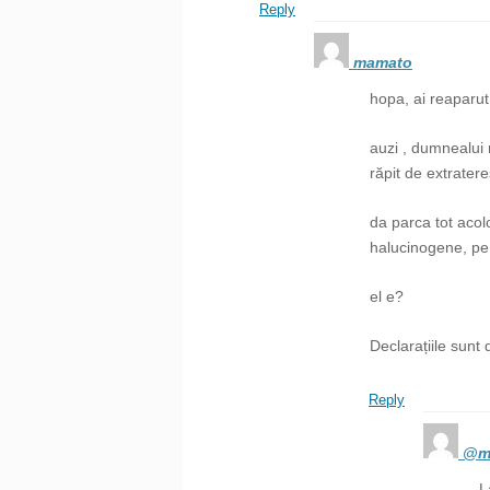
Reply
mamato
hopa, ai reaparut
auzi , dumnealui n
răpit de extratereș
da parca tot acol
halucinogene, pe 
el e?
Declarațiile sunt
Reply
@m
L