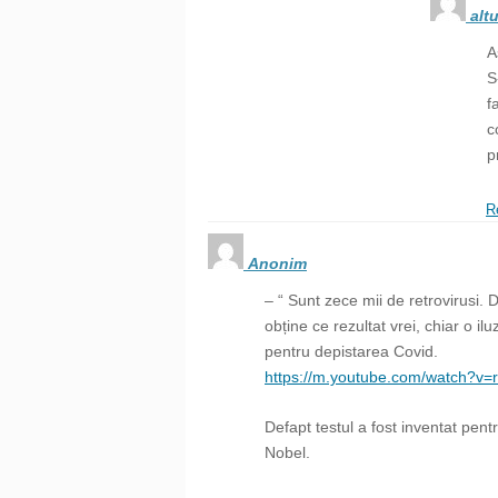
alt
A
S
f
c
p
R
Anonim
– “ Sunt zece mii de retrovirusi. 
obține ce rezultat vrei, chiar o ilu
pentru depistarea Covid.
https://m.youtube.com/watch?v
Defapt testul a fost inventat pent
Nobel.