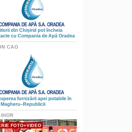
torii din Chișirid pot încheia
racte cu Compania de Apă Oradea
ON CAO
ruperea furnizării apei potabile în
 Magheru–Republicii
BIHOR
RIE FOTO+VIDEO