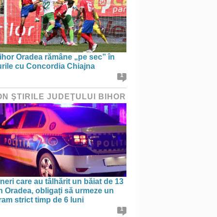
ihor Oradea rămâne „pe sec” în
urile cu Concordia Chiajna
1
ON ŞTIRILE JUDEŢULUI BIHOR
ineri care au tâlhărit un băiat de 13
în Oradea, obligați să urmeze un
am strict timp de 6 luni
1