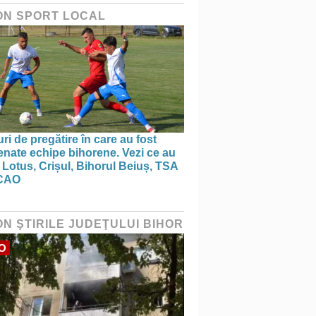
ON SPORT LOCAL
ri de pregătire în care au fost
nate echipe bihorene. Vezi ce au
 Lotus, Crișul, Bihorul Beiuș, TSA
CAO
ON ŞTIRILE JUDEŢULUI BIHOR
O