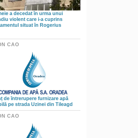
meie a decedat în urma unui
diu violent care i-a cuprins
amentul situat în Rogerius
ON CAO
 de întrerupere furnizare apă
ilă pe strada Uzinei din Tileagd
ON CAO