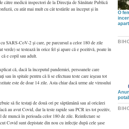
 de către medicii inspectori de la Direcția de Sănătate Publică
nfuzii, cu atât mai mult cu cât testările au început și în
O fe
incen
apart
BIH
tă cu SARS-CoV-2 și care, pe parcursul a celor 180 de zile
at verde) se testează în orice fel și apare că e pozitivă, poate în
e că e copil sau adult.
plicat că, dacă la începutul pandemiei, persoanele care
i sau în spitale pentru că li se efectuau teste care ieșeau tot
ozitate este de doar 14 zile. Asta chiar dacă urme ale virusului
Anunț
potab
ebuie să fie testați de două ori pe săptămână sau al oricărei
BIH
dacă au avut Covid, dar la teste rapide sau PCR ies tot pozitiv,
l de muncă în perioada celor 180 de zile. Reinfectare se
cut Covid sunt depistate din nou cu infecție după cele șase