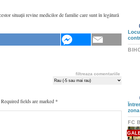
cestor situații revine medicilor de familie care sunt în legătură
Locui
cont
BIH
filtreaza comentariile
Required fields are marked
*
Între
zona
FC 
GALE