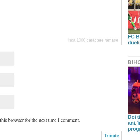
FC B
inca
1000
caractere ramase
duel
BIH
Doi t
his browser for the next time I comment.
ani, 
progr