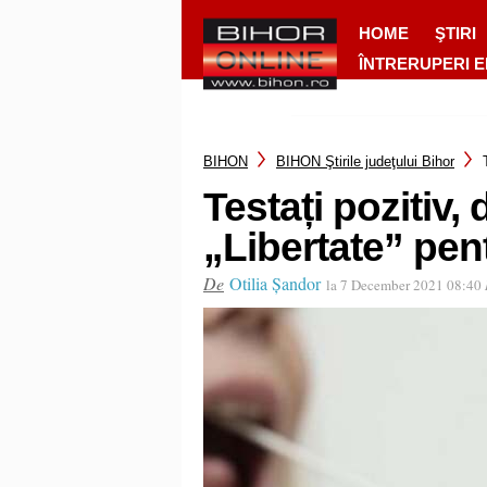
HOME
ŞTIRI
ÎNTRERUPERI 
BIHON
BIHON Ştirile judeţului Bihor
Testați pozitiv, 
„Libertate” pent
De
Otilia Șandor
la 7 December 2021 08:40