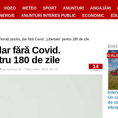
VIDEO
METEO
SPORT
ANUNȚURI
ANGAJĂRI
ENERGIE
ANUNTURI INTERES PUBLIC
ECONOMIC
ED
Testați pozitiv, dar fără Covid. „Libertate” pentru 180 de zile
BIH
dar fără Covid.
GALE
ru 180 de zile
14
Reactualizat la:
7 December 2021 10:15
Comentarii
Inter
Un co
de ci
elic