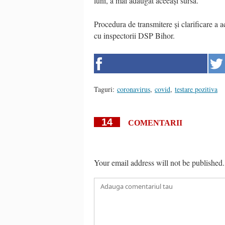
luni, a mai adăugat aceeași sursă.
Procedura de transmitere și clarificare a a
cu inspectorii DSP Bihor.
Taguri:
coronavirus
,
covid
,
testare pozitiva
14
COMENTARII
Your email address will not be published.