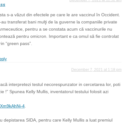
uss
sta s-a văzut din efectele pe care le are vaccinul în Occident.
-au transferat bani mulţi de la guverne la companiile private
armeceutice, pentru a se constata acum că vaccinurile nu
ontează pentru omicron. Important e ca omul să fie controlat
rin “green pass”.
eply
December 7, 2021 at 1:18 pm
Dacă interpretezi testul necorespunzator in cercetarea lor, poti
zie !” Spunea Kelly Mullis, inventatorul testului folosit azi
=rXm9kAhNj-4
.
ru depistarea SIDA, pentru care Kelly Mullis a luat premiul