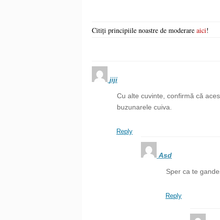
Citiți principiile noastre de moderare
aici
!
jiji
Cu alte cuvinte, confirmă că aces
buzunarele cuiva.
Reply
Asd
Sper ca te gandes
Reply