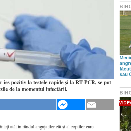
BIH
Meciu
angre
făcut
sau 
 ies pozitiv la testele rapide și la RT-PCR, se pot
zile de la momentul infectării.
BIH
VIDE
înteți atât în rândul angajaților cât și al copiilor care