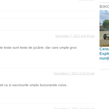
BIH
December 7, 2021 at 9:45 am
te teste sunt teste de jucărie, dar care umple gros
Cerea
Expli
nunți
December 7, 2021 at 10:23 am
ti ca si vaccinurile umplu buzunarele cuiva..
December 7, 2021 at 11:52 am