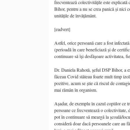
frecventează colectivitățile este explicată
Bihor, pentru a nu se crea panică și nici co
unitățile de învățământ.
[eadvert]
Astfel, orice persoană care a fost infecta
(perioadă în care beneficiază și de certific
continuare să își desfășoare activitatea, fi
Dr. Daniela Rahotă, șeful DSP Bihor, a ex
făceau Covid stăteau foarte mult timp izolaț
pozitive, acum se știe că riscul de contagi
mai rămân în organism.
Așadar, de exemplu în cazul copiilor ce tr
persoane ce frecventează o colectivitate, 
pot în continuare să meargă la școală/locu
consideră doar dacă persoanele care au fă