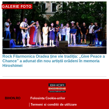
GALERIE FOTO
Rock Filarmonica Oradea ţine vie tradiția: „Give Peace a
Chance” a adunat din nou artiștii orădeni în memoria
Hiroshimei
BIHON.RO
Folosinta Cookie-urilor
Termeni si conditii de utilizare