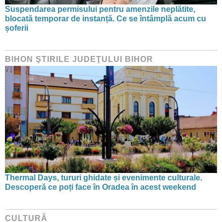
Suspendarea permisului pentru amenzile neplătite,
blocată temporar de instanță. Ce se întâmplă acum cu
șoferii
BIHON ŞTIRILE JUDEŢULUI BIHOR
Thermal Days, tururi ghidate și evenimente culturale.
Descoperă ce poți face în Oradea în acest weekend
CULTURĂ