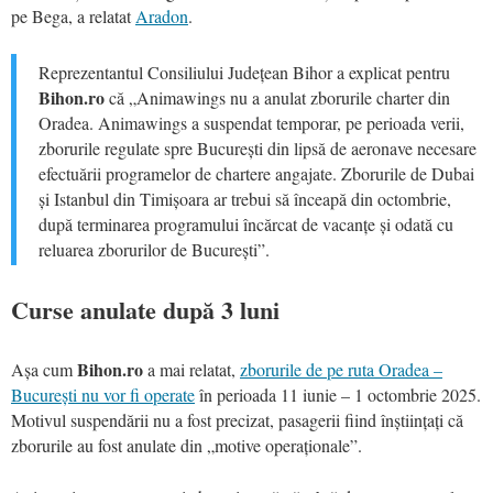
pe Bega, a relatat
Aradon
.
Reprezentantul Consiliului Județean Bihor a explicat pentru
Bihon.ro
că „Animawings nu a anulat zborurile charter din
Oradea. Animawings a suspendat temporar, pe perioada verii,
zborurile regulate spre București din lipsă de aeronave necesare
efectuării programelor de chartere angajate. Zborurile de Dubai
și Istanbul din Timișoara ar trebui să înceapă din octombrie,
după terminarea programului încărcat de vacanțe și odată cu
reluarea zborurilor de București”.
Curse anulate după 3 luni
Bihon.ro
Așa cum
a mai relatat,
zborurile de pe ruta Oradea –
București nu vor fi operate
în perioada 11 iunie – 1 octombrie 2025.
Motivul suspendării nu a fost precizat, pasagerii fiind înștiințați că
zborurile au fost anulate din „motive operaționale”.