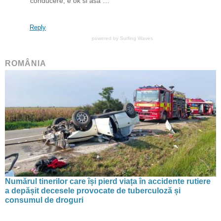
conducere, e ok si asa …
Reply
powered by
Surfing Waves
ROMÂNIA
Numărul tinerilor care își pierd viața în accidente rutiere
a depășit decesele provocate de tuberculoză și
consumul de droguri