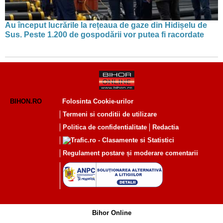
Au început lucrările la rețeaua de gaze din Hidișelu de
Sus. Peste 1.200 de gospodării vor putea fi racordate
BIHON.RO
Folosinta Cookie-urilor
Termeni si conditii de utilizare
Politica de confidentialitate
Redactia
Regulament postare și moderare comentarii
Bihor Online