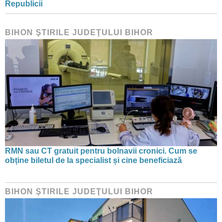
Republicii
BIHON ŞTIRILE JUDEŢULUI BIHOR
RMN sau CT gratuit pentru bolnavii cronici. Cum se
obține biletul de la specialist și cine beneficiază
BIHON ŞTIRILE JUDEŢULUI BIHOR