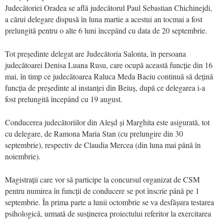
Judecătoriei Oradea se află judecătorul Paul Sebastian Chichinejdi,
a cărui delegare dispusă în luna martie a acestui an tocmai a fost
prelungită pentru o alte 6 luni începând cu data de 20 septembrie.
Tot președinte delegat are Judecătoria Salonta, în persoana
judecătoarei Denisa Luana Rusu, care ocupă această funcție din 16
mai, în timp ce judecătoarea Raluca Meda Baciu continuă să dețină
funcția de președinte al instanței din Beiuș, după ce delegarea i-a
fost prelungită începând cu 19 august.
Conducerea judecătoriilor din Aleșd și Marghita este asigurată, tot
cu delegare, de Ramona Maria Stan (cu prelungire din 30
septembrie), respectiv de Claudia Mercea (din luna mai până în
noiembrie).
Magistrații care vor să participe la concursul organizat de CSM
pentru numirea în funcții de conducere se pot înscrie până pe 1
septembrie. În prima parte a lunii octombrie se va desfășura testarea
psihologică, urmată de susținerea proiectului referitor la exercitarea