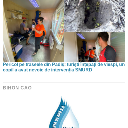
Pericol pe traseele din Padiș: turiști înțepați de viespi, un
copil a avut nevoie de intervenția SMURD
BIHON CAO