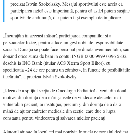
precizat István Szokolszky. Mesajul sportivului este acela că
participarea fizică este importantă, pentru că astfel putem susține
sportivii de anduranță, dar putem fi și exemplu de implicare.
„Încurajăm în aceeași măsură participarea companiilor și a
persoanelor fizice, pentru a face un gest nobil de responsabilitate
socială. Donația se poate face personal pe durata evenimentului, sau
donând orice sumă de bani în contul INGB 0000 9999 0396 5832
deschis la ING Bank (titular ACS Xterra Sport Bihor), cu
specificația «24 de ore pentru un zâmbet», în funcție de posibilitățile
fiecăruia”, a precizat István Szokolszky.
„Ideea de a sprijini secţia de Oncologie Pediatrică a venit din două
motive: din dorinţa de a mări şansele de vindecare ale celor mai
vulnerabili pacienţi ai instituţiei, precum şi din dorinţa de a da o
mână de ajutor cadrelor medicale din secţie, care duc o luptă
constantă pentru vindecarea şi salvarea micilor pacienţi.
Ajutorul ajunge în locul cel mai potrivit, întrucât personalul dedicat,