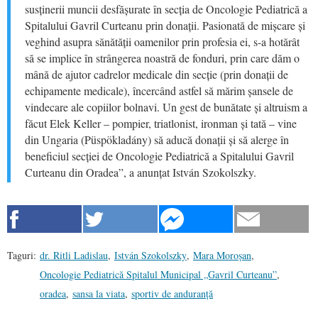
susținerii muncii desfășurate în secția de Oncologie Pediatrică a
Spitalului Gavril Curteanu prin donații. Pasionată de mișcare și
veghind asupra sănătății oamenilor prin profesia ei, s-a hotărât
să se implice în strângerea noastră de fonduri, prin care dăm o
mână de ajutor cadrelor medicale din secție (prin donații de
echipamente medicale), încercând astfel să mărim șansele de
vindecare ale copiilor bolnavi. Un gest de bunătate și altruism a
făcut Elek Keller – pompier, triatlonist, ironman și tată – vine
din Ungaria (Püspökladány) să aducă donații și să alerge în
beneficiul secției de Oncologie Pediatrică a Spitalului Gavril
Curteanu din Oradea”, a anunțat István Szokolszky.
Taguri:
dr. Ritli Ladislau
,
István Szokolszky
,
Mara Moroșan
,
Oncologie Pediatrică Spitalul Municipal „Gavril Curteanu”
,
oradea
,
sansa la viata
,
sportiv de anduranță