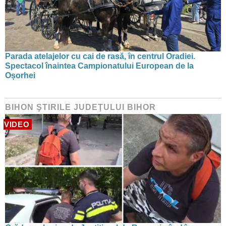
Parada atelajelor cu cai de rasă, în centrul Oradiei.
Spectacol înaintea Campionatului European de la
Oșorhei
BIHON ŞTIRILE JUDEŢULUI BIHOR
VIDEO