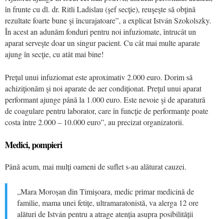
în frunte cu dl. dr. Ritli Ladislau (şef secţie), reuşeşte să obţină
rezultate foarte bune şi încurajatoare”, a explicat István Szokolszky.
În acest an adunăm fonduri pentru noi infuziomate, întrucât un
aparat serveşte doar un singur pacient. Cu cât mai multe aparate
ajung în secţie, cu atât mai bine!
Preţul unui infuziomat este aproximativ 2.000 euro. Dorim să
achiziţionăm şi noi aparate de aer condiţionat. Preţul unui aparat
performant ajunge până la 1.000 euro. Este nevoie şi de aparatură
de coagulare pentru laborator, care în funcţie de performanţe poate
costa între 2.000 – 10.000 euro”, au precizat organizatorii.
Medici, pompieri
Până acum, mai mulți oameni de suflet s-au alăturat cauzei.
„Mara Moroșan din Timișoara, medic primar medicină de
familie, mama unei fetițe, ultramaratonistă, va alerga 12 ore
alături de István pentru a atrage atenția asupra posibilității