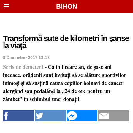
BIHON
Transformă sute de kilometri în şanse
la viaţă
8 December 2017 13:18
Scris de demeter1
Ca în fiecare an, de șase ani
-
încoace, orădenii sunt invitați să se alăture sportivilor
inimoși și să susțină cauza copiilor bolnavi de cancer
alergând sau pedalând la „24 de ore pentru un
zâmbet” în schimbul unei donații.