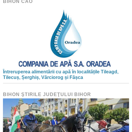
BIHON CAO
Întreruperea alimentării cu apă în localitățile Tileagd,
Tilecuș, Șerghiș, Vârciorog și Fâșca
BIHON ŞTIRILE JUDEŢULUI BIHOR