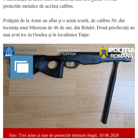
proiectile metalice de același calibru.
Polițiștii de la Arme au aflat și o armă scurtă, de calibru 50, din
locuința unui bihorean de 46 de ani, din Brădet. Două percheziții au
mai avut loc în Oradea și în localitatea Talpe.
foto: Trei arme și sute de proiectile deținute ilegal, 10.06.2026