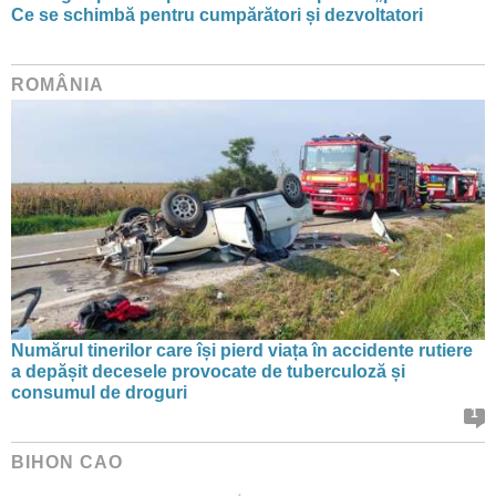
Ce se schimbă pentru cumpărători și dezvoltatori
ROMÂNIA
Numărul tinerilor care își pierd viața în accidente rutiere
a depășit decesele provocate de tuberculoză și
consumul de droguri
1
BIHON CAO