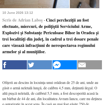
10 June 2026 13:12
Scris de Adrian Laboș
Cinci percheziții au fost
-
efectuate, miercuri, de polițiștii Serviciului Arme,
Explozivi și Substanțe Periculoase Bihor în Oradea și
trei localități din județ, în cadrul a trei dosare penale
care vizează infracțiuni de nerespectarea regimului
armelor și al munițiilor.
Ofițerii au descins în locuința unui orădean de 25 de ani, unde au
găsit o armă neletală lungă, de calibru 4,5 mm, deținută ilegal. O
altă pușcă neletală, de calibrul 5,5 mm, a fost descoperită acasă la
un bărbat de 44 de ani, din localitatea Avram Iancu, care nu deținea
o autorizație în acest sens. În casă au mai fost găsite 750 de