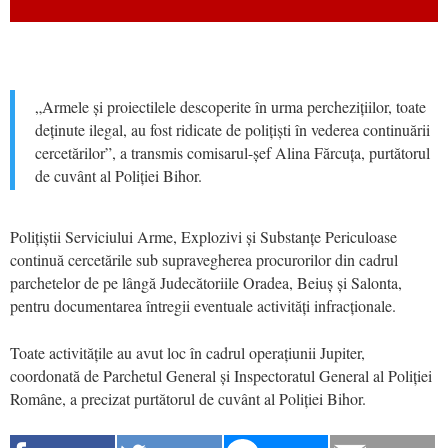
„Armele și proiectilele descoperite în urma perchezițiilor, toate
deținute ilegal, au fost ridicate de polițiști în vederea continuării
cercetărilor”, a transmis comisarul-șef Alina Fărcuța, purtătorul
de cuvânt al Poliției Bihor.
Polițiștii Serviciului Arme, Explozivi și Substanțe Periculoase
continuă cercetările sub supravegherea procurorilor din cadrul
parchetelor de pe lângă Judecătoriile Oradea, Beiuș și Salonta,
pentru documentarea întregii eventuale activități infracționale.
Toate activitățile au avut loc în cadrul operațiunii Jupiter,
coordonată de Parchetul General și Inspectoratul General al Poliției
Române, a precizat purtătorul de cuvânt al Poliției Bihor.