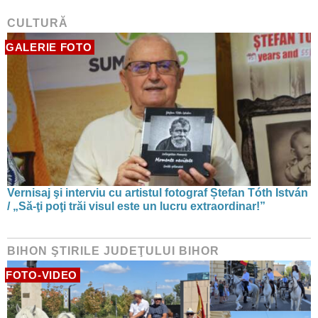
CULTURĂ
GALERIE FOTO
Vernisaj şi interviu cu artistul fotograf Ștefan Tóth István
/ „Să-ţi poţi trăi visul este un lucru extraordinar!”
BIHON ŞTIRILE JUDEŢULUI BIHOR
FOTO-VIDEO