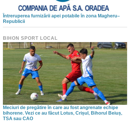
Întreruperea furnizării apei potabile în zona Magheru–
Republicii
BIHON SPORT LOCAL
Meciuri de pregătire în care au fost angrenate echipe
bihorene. Vezi ce au făcut Lotus, Crișul, Bihorul Beiuș,
TSA sau CAO