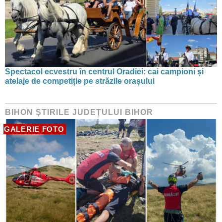
Spectacol ecvestru în centrul Oradiei: cai campioni și
atelaje de competiție pe străzile orașului
BIHON ŞTIRILE JUDEŢULUI BIHOR
GALERIE FOTO