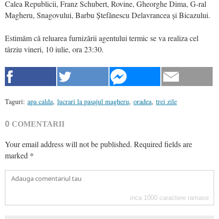
Calea Republicii, Franz Schubert, Rovine, Gheorghe Dima, G-ral
Magheru, Snagovului, Barbu Ștefănescu Delavrancea și Bicazului.
Estimăm că reluarea furnizării agentului termic se va realiza cel
târziu vineri, 10 iulie, ora 23:30.
Taguri:
apa calda
,
lucrari la pasajul magheru
,
oradea
,
trei zile
0
COMENTARII
Your email address will not be published.
Required fields are
marked
*
inca
1000
caractere ramase