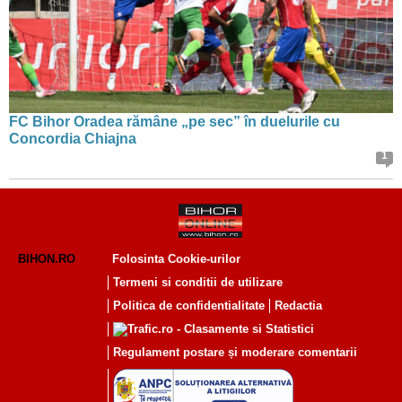
FC Bihor Oradea rămâne „pe sec” în duelurile cu
Concordia Chiajna
1
BIHON.RO
Folosinta Cookie-urilor
Termeni si conditii de utilizare
Politica de confidentialitate
Redactia
Regulament postare și moderare comentarii