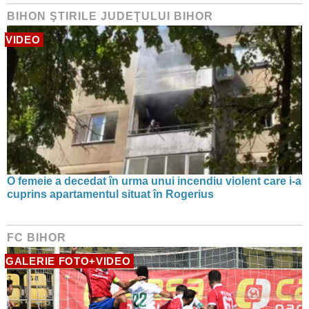
BIHON ŞTIRILE JUDEŢULUI BIHOR
VIDEO
O femeie a decedat în urma unui incendiu violent care i-a
cuprins apartamentul situat în Rogerius
FC BIHOR
GALERIE FOTO+VIDEO