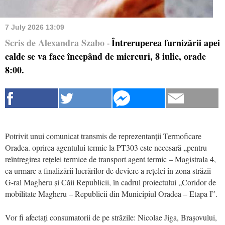
7 July 2026 13:09
Scris de Alexandra Szabo
Întreruperea furnizării apei
-
calde se va face începând de miercuri, 8 iulie, orade
8:00.
Potrivit unui comunicat transmis de reprezentanții Termoficare
Oradea. oprirea agentului termic la PT303 este necesară „pentru
reîntregirea rețelei termice de transport agent termic – Magistrala 4,
ca urmare a finalizării lucrărilor de deviere a rețelei în zona străzii
G-ral Magheru și Căii Republicii, în cadrul proiectului „Coridor de
mobilitate Magheru – Republicii din Municipiul Oradea – Etapa I”.
Vor fi afectați consumatorii de pe străzile: Nicolae Jiga, Brașovului,