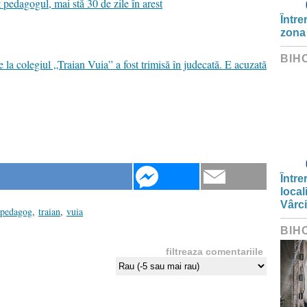
 pedagogul, mai stă 30 de zile în arest
Între
zona
BIH
la colegiul „Traian Vuia” a fost trimisă în judecată. E acuzată
Între
local
Vârc
pedagog
,
traian
,
vuia
BIH
filtreaza comentariile