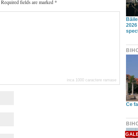
Required fields are marked
*
Băil
2026 
spect
BIH
inca
1000
caractere ramase
Ce fa
BIH
GALE