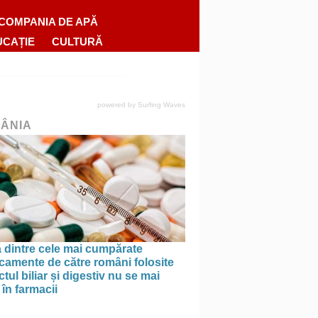
COMPANIA DE APĂ
UCAȚIE
CULTURĂ
powered by
Surfing Waves
ÂNIA
 dintre cele mai cumpărate
camente de către români folosite
actul biliar și digestiv nu se mai
în farmacii