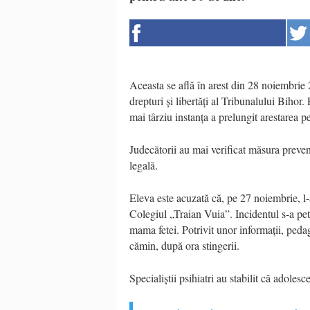
Aceasta se află în arest din 28 noiembrie
drepturi și libertăți al Tribunalului Bihor.
mai târziu instanța a prelungit arestarea pe
Judecătorii au mai verificat măsura preven
legală.
Eleva este acuzată că, pe 27 noiembrie, l-
Colegiul „Traian Vuia”. Incidentul s-a petre
mama fetei. Potrivit unor informații, pedag
cămin, după ora stingerii.
Specialiștii psihiatri au stabilit că adole