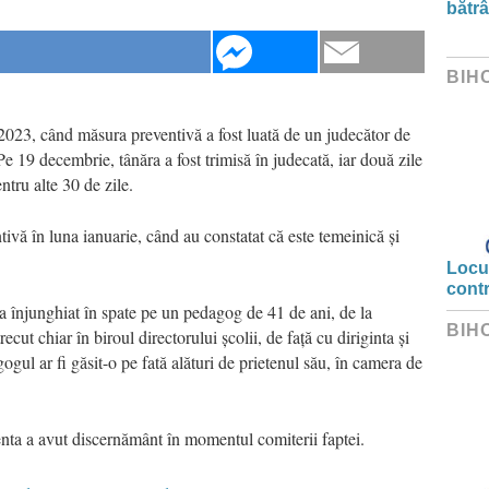
bătrâ
BIH
 2023, când măsura preventivă a fost luată de un judecător de
 Pe 19 decembrie, tânăra a fost trimisă în judecată, iar două zile
ntru alte 30 de zile.
tivă în luna ianuarie, când au constatat că este temeinică și
Locui
cont
a înjunghiat în spate pe un pedagog de 41 de ani, de la
BIH
cut chiar în biroul directorului școlii, de față cu diriginta și
ogul ar fi găsit-o pe fată alături de prietenul său, în camera de
scenta a avut discernământ în momentul comiterii faptei.