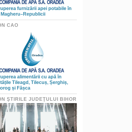
ruperea furnizării apei potabile în
 Magheru–Republicii
ON CAO
ruperea alimentării cu apă în
itățile Tileagd, Tilecuș, Șerghiș,
iorog și Fâșca
ON ŞTIRILE JUDEŢULUI BIHOR