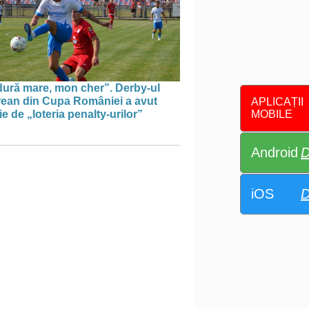
dură mare, mon cher”. Derby-ul
rean din Cupa României a avut
APLICAȚII
MOBILE
e de „loteria penalty-urilor”
Android
D
iOS
D