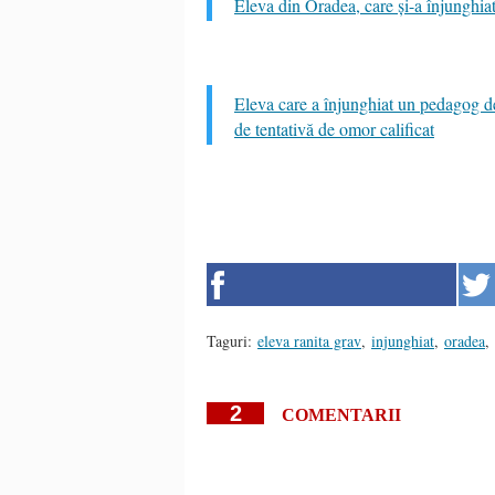
Eleva din Oradea, care și-a înjunghiat
Eleva care a înjunghiat un pedagog de 
de tentativă de omor calificat
Taguri:
eleva ranita grav
,
injunghiat
,
oradea
,
2
COMENTARII