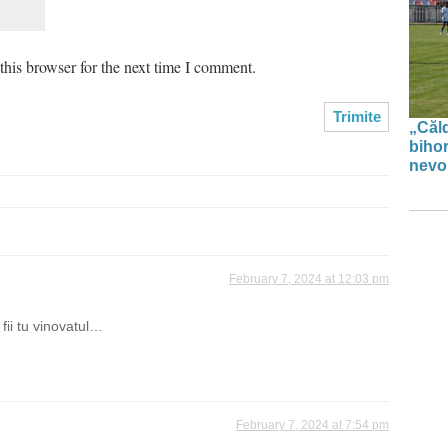
his browser for the next time I comment.
„Căl
biho
nevoi
February 7, 2024 at 12:03 pm
 fii tu vinovatul…
February 7, 2024 at 7:54 pm