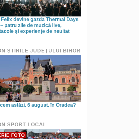
e Felix devine gazda Thermal Days
– patru zile de muzică live,
acole și experiențe de neuitat
ON ŞTIRILE JUDEŢULUI BIHOR
cem astăzi, 6 august, în Oradea?
ON SPORT LOCAL
RIE FOTO