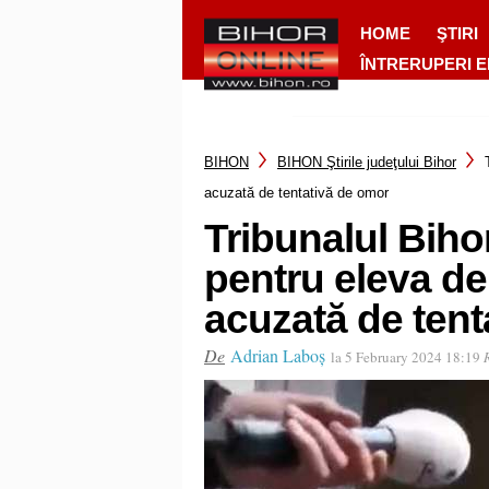
HOME
ŞTIRI
ÎNTRERUPERI 
BIHON
BIHON Ştirile judeţului Bihor
acuzată de tentativă de omor
Tribunalul Bihor
pentru eleva de
acuzată de tent
De
Adrian Laboș
la 5 February 2024 18:19