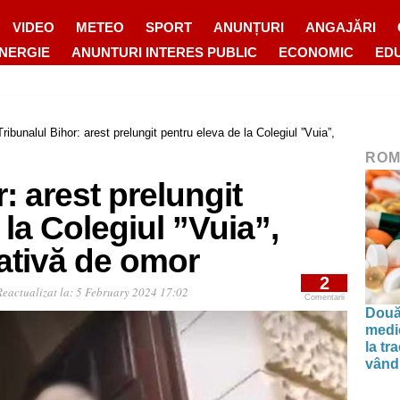
VIDEO
METEO
SPORT
ANUNȚURI
ANGAJĂRI
ENERGIE
ANUNTURI INTERES PUBLIC
ECONOMIC
ED
Tribunalul Bihor: arest prelungit pentru eleva de la Colegiul ”Vuia”,
ROM
: arest prelungit
 la Colegiul ”Vuia”,
ativă de omor
2
Reactualizat la:
5 February 2024 17:02
Comentarii
Două
medi
la tr
vând 