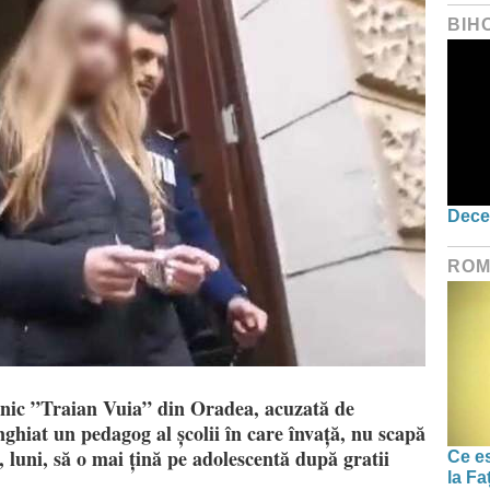
BIH
Dece
ROM
hnic ”Traian Vuia” din Oradea, acuzată de
ghiat un pedagog al școlii în care învață, nu scapă
, luni, să o mai țină pe adolescentă după gratii
Ce es
la Fa