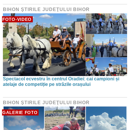
BIHON ŞTIRILE JUDEŢULUI BIHOR
FOTO-VIDEO
Spectacol ecvestru în centrul Oradiei: cai campioni și
atelaje de competiție pe străzile orașului
BIHON ŞTIRILE JUDEŢULUI BIHOR
GALERIE FOTO