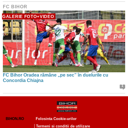
FC BIHOR
GALERIE FOTO+VIDEO
FC Bihor Oradea rămâne „pe sec” în duelurile cu
Concordia Chiajna
1
BIHON.RO
Folosinta Cookie-urilor
Termeni si conditii de utilizare