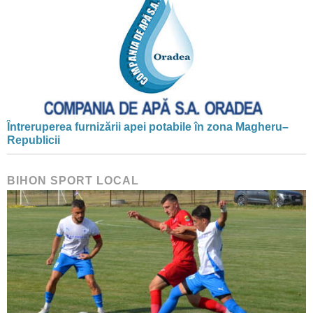
Întreruperea furnizării apei potabile în zona Magheru–
Republicii
BIHON SPORT LOCAL