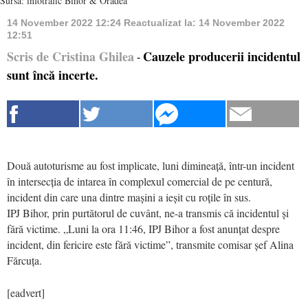
Sursa: infotrafic Bihor & Oradea
14 November 2022 12:24
Reactualizat la:
14 November 2022
12:51
Scris de Cristina Ghilea
Cauzele producerii incidentul
-
sunt încă incerte.
Două autoturisme au fost implicate, luni dimineață, într-un incident
în intersecția de intarea în complexul comercial de pe centură,
incident din care una dintre mașini a ieșit cu roțile în sus.
IPJ Bihor, prin purtătorul de cuvânt, ne-a transmis că incidentul și
fără victime.
„Luni la ora 11:46, IPJ Bihor a fost anunțat despre
incident, din fericire este fără victime”, transmite comisar șef Alina
Fărcuța.
[eadvert]