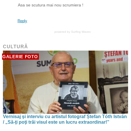
Asa se scutura mai nou scrumiera !
Reply
powered by
Surfing Waves
CULTURĂ
GALERIE FOTO
Vernisaj şi interviu cu artistul fotograf Ștefan Tóth István
/ „Să-ţi poţi trăi visul este un lucru extraordinar!”