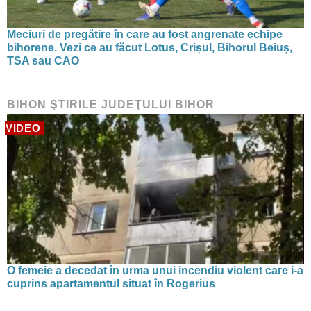
Meciuri de pregătire în care au fost angrenate echipe
bihorene. Vezi ce au făcut Lotus, Crișul, Bihorul Beiuș,
TSA sau CAO
BIHON ŞTIRILE JUDEŢULUI BIHOR
VIDEO
O femeie a decedat în urma unui incendiu violent care i-a
cuprins apartamentul situat în Rogerius