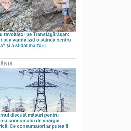
u revoltător pe Transfăgărășan:
rist a vandalizat o stâncă pentru
” și a sfidat martorii
ÂNIA
rnul discută măsuri pentru
tarea consumului de energie
rică. Ce consumatori ar putea fi