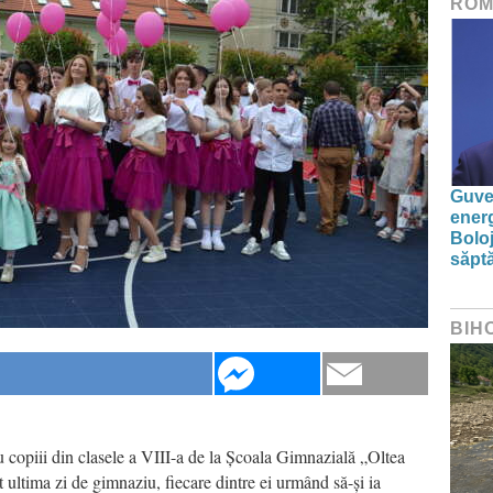
ROM
Guver
energ
Boloj
săpt
BIH
u copiii din clasele a VIII-a de la Școala Gimnazială „Oltea
ultima zi de gimnaziu, fiecare dintre ei urmând să-și ia