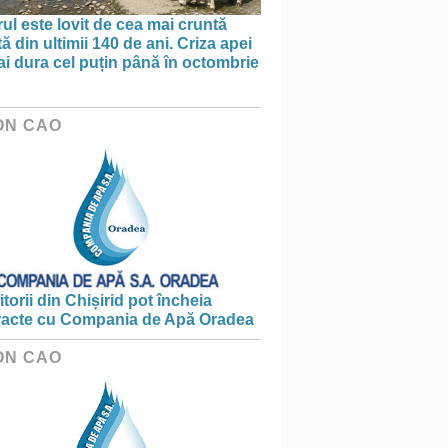
ul este lovit de cea mai cruntă
ă din ultimii 140 de ani. Criza apei
i dura cel puțin până în octombrie
ON CAO
torii din Chișirid pot încheia
racte cu Compania de Apă Oradea
ON CAO