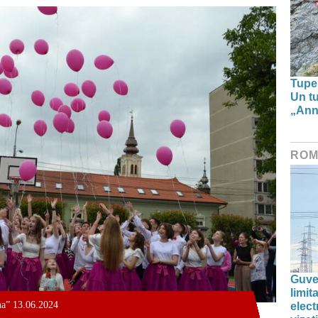
Tupe
Un tu
„Anna
ROM
Guve
limi
na” 13.06.2024
elect