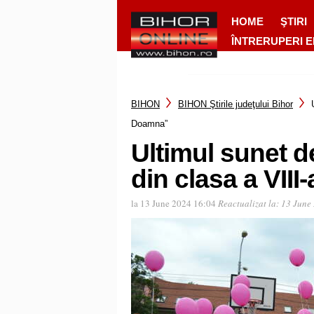
HOME
ŞTIRI
ÎNTRERUPERI 
BIHON
BIHON Ştirile judeţului Bihor
Doamna”
Ultimul sunet de
din clasa a VII
la 13 June 2024 16:04
Reactualizat la:
13 June