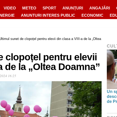
VIDEO
METEO
SPORT
ANUNȚURI
ANGAJĂRI
ENERGIE
ANUNTURI INTERES PUBLIC
ECONOMIC
ED
Ultimul sunet de clopoțel pentru elevii din clasa a VIII-a de la „Oltea
CUL
 clopoțel pentru elevii
I-a de la „Oltea Doamna”
 2024 16:25
Un sp
desco
de Pr