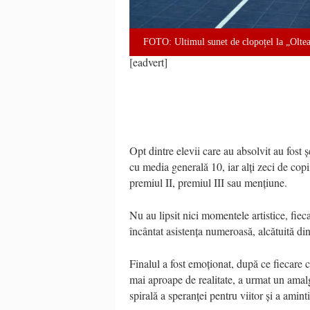
FOTO: Ultimul sunet de clopoțel la „Olt
[eadvert]
Opt dintre elevii care au absolvit au fos
cu media generală 10, iar alți zeci de cop
premiul II, premiul III sau mențiune.
Nu au lipsit nici momentele artistice, fiec
încântat asistența numeroasă, alcătuită din p
Finalul a fost emoționat, după ce fiecare c
mai aproape de realitate, a urmat un amal
spirală a speranței pentru viitor și a aminti