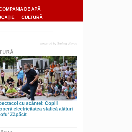
COMPANIA DE APĂ
UCAȚIE
CULTURĂ
powered by
Surfing Waves
TURĂ
ectacol cu scântei: Copiii
peră electricitatea statică alături
ofu' Zăpăcit