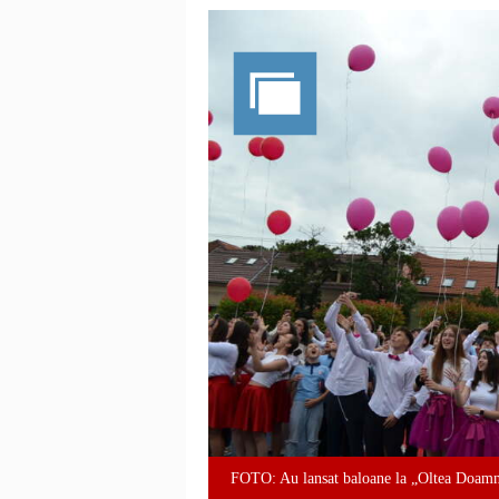
FOTO: Au lansat baloane la „Oltea Doam