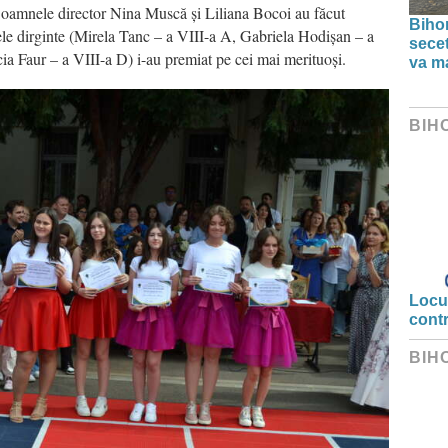
. Doamnele director Nina Muscă și Liliana Bocoi au făcut
Bihor
le dirginte (Mirela Tanc – a VIII-a A, Gabriela Hodișan – a
secet
cia Faur – a VIII-a D) i-au premiat pe cei mai merituoși.
va ma
BIH
Locui
cont
BIH