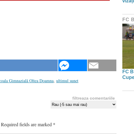
vizați
FC 
FC Bi
Cupe
coala Gimnazială Oltea Doamna
,
ultimul sunet
filtreaza comentariile
Required fields are marked
*