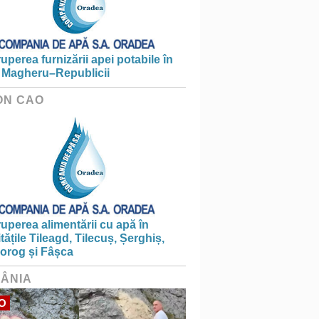
ruperea furnizării apei potabile în
 Magheru–Republicii
ON CAO
ruperea alimentării cu apă în
itățile Tileagd, Tilecuș, Șerghiș,
iorog și Fâșca
ÂNIA
O