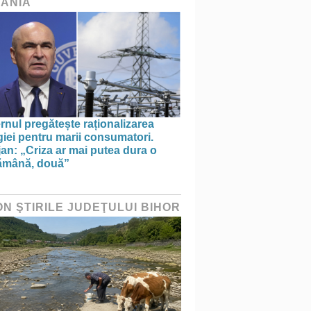
ÂNIA
nul pregătește raționalizarea
iei pentru marii consumatori.
an: „Criza ar mai putea dura o
ămână, două”
ON ŞTIRILE JUDEŢULUI BIHOR