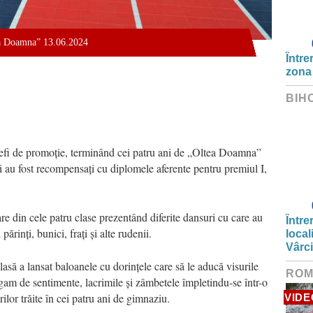
ea Doamna” 13.06.2024
Între
zona
BIH
t șefi de promoție, terminând cei patru ani de „Oltea Doamna”
ii au fost recompensați cu diplomele aferente pentru premiul I,
are din cele patru clase prezentând diferite dansuri cu care au
Între
ărinți, bunici, frați și alte rudenii.
local
Vârc
lasă a lansat baloanele cu dorințele care să le aducă visurile
ROM
gam de sentimente, lacrimile și zâmbetele împletindu-se într-o
rilor trăite în cei patru ani de gimnaziu.
VIDE