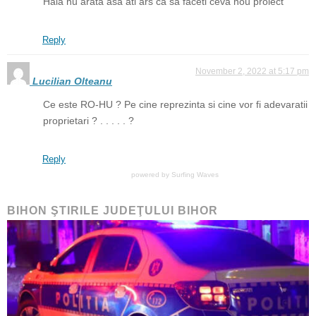
Hala nu arata asa ati ars ca sa faceti ceva nou proiect
Reply
November 2, 2022 at 5:17 pm
Lucilian Olteanu
Ce este RO-HU ? Pe cine reprezinta si cine vor fi adevaratii
proprietari ? . . . . . ?
Reply
powered by
Surfing Waves
BIHON ŞTIRILE JUDEŢULUI BIHOR