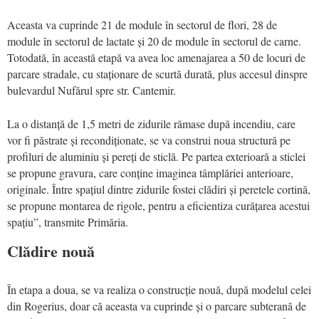
Aceasta va cuprinde 21 de module în sectorul de flori, 28 de
module în sectorul de lactate și 20 de module în sectorul de carne.
Totodată, în această etapă va avea loc amenajarea a 50 de locuri de
parcare stradale, cu staționare de scurtă durată, plus accesul dinspre
bulevardul Nufărul spre str. Cantemir.
La o distanță de 1,5 metri de zidurile rămase după incendiu, care
vor fi păstrate și recondiționate, se va construi noua structură pe
profiluri de aluminiu și pereți de sticlă. Pe partea exterioară a sticlei
se propune gravura, care conține imaginea tâmplăriei anterioare,
originale. Între spațiul dintre zidurile fostei clădiri și peretele cortină,
se propune montarea de rigole, pentru a eficientiza curățarea acestui
spațiu”, transmite Primăria.
Clădire nouă
În etapa a doua, se va realiza o construcție nouă, după modelul celei
din Rogerius, doar că aceasta va cuprinde și o parcare subterană de