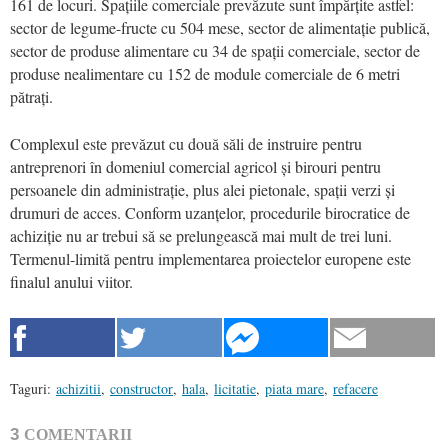
161 de locuri. Spațiile comerciale prevăzute sunt împărțite astfel:
sector de legume-fructe cu 504 mese, sector de alimentație publică,
sector de produse alimentare cu 34 de spații comerciale, sector de
produse nealimentare cu 152 de module comerciale de 6 metri
pătrați.
Complexul este prevăzut cu două săli de instruire pentru
antreprenori în domeniul comercial agricol și birouri pentru
persoanele din administrație, plus alei pietonale, spații verzi și
drumuri de acces. Conform uzanțelor, procedurile birocratice de
achiziție nu ar trebui să se prelungească mai mult de trei luni.
Termenul-limită pentru implementarea proiectelor europene este
finalul anului viitor.
Taguri:
achizitii
,
constructor
,
hala
,
licitatie
,
piata mare
,
refacere
3
COMENTARII