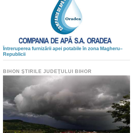
Întreruperea furnizării apei potabile în zona Magheru–
Republicii
BIHON ŞTIRILE JUDEŢULUI BIHOR