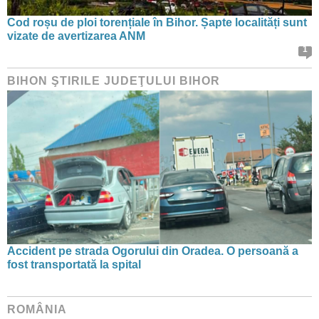
Cod roșu de ploi torențiale în Bihor. Șapte localități sunt
vizate de avertizarea ANM
1
BIHON ŞTIRILE JUDEŢULUI BIHOR
Accident pe strada Ogorului din Oradea. O persoană a
fost transportată la spital
ROMÂNIA