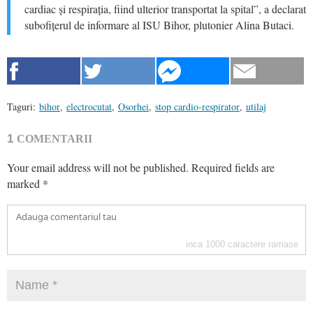
cardiac și respirația, fiind ulterior transportat la spital”, a declarat
subofițerul de informare al ISU Bihor, plutonier Alina Butaci.
Taguri:
bihor
,
electrocutat
,
Osorhei
,
stop cardio-respirator
,
utilaj
1
COMENTARII
Your email address will not be published.
Required fields are
marked
*
inca
1000
caractere ramase