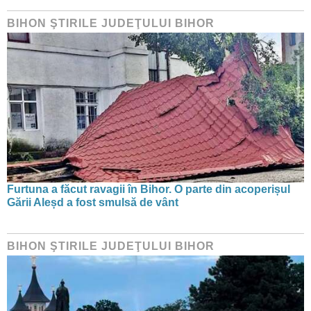
BIHON ŞTIRILE JUDEŢULUI BIHOR
Furtuna a făcut ravagii în Bihor. O parte din acoperișul
Gării Aleșd a fost smulsă de vânt
BIHON ŞTIRILE JUDEŢULUI BIHOR