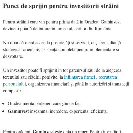
Punct de sprijin pentru investitorii străini
Pentru străinii care vin pentru prima dată în Oradea, Gaminvest
devine o poartă de intrare în lumea afacerilor din România.
Nu doar că oferă acces la proprietăți și servicii, ci și consultanță
strategică, orientare, asistență completă pentru implementare și
dezvoltare.
Un investitor poate fi sprijinit în tot parcursul său: de la alegerea
terenului sau clădirii potrivite, la
înființarea firmei
,
recrutarea
personalului
, organizarea financiară și până la autorizări și tranzacții
complexe.
Oradea merita parteneri care știu ce fac.
Gaminvest
înseamnă: încredere, experiență, eficiență.
Gaminvest
Pentru orădeni,
este deja un reper. Pentru investitori,