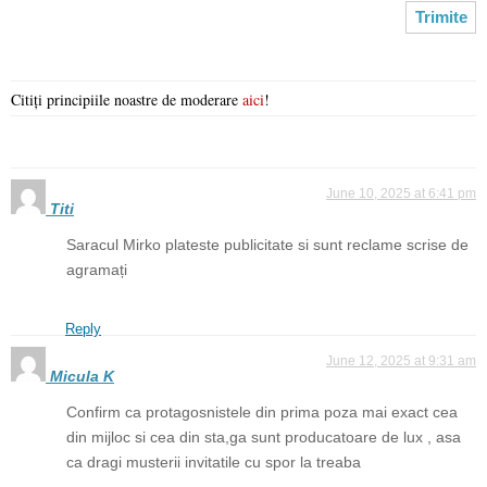
Citiți principiile noastre de moderare
aici
!
June 10, 2025 at 6:41 pm
Titi
Saracul Mirko plateste publicitate si sunt reclame scrise de
agramați
Reply
June 12, 2025 at 9:31 am
Micula K
Confirm ca protagosnistele din prima poza mai exact cea
din mijloc si cea din sta,ga sunt producatoare de lux , asa
ca dragi musterii invitatile cu spor la treaba