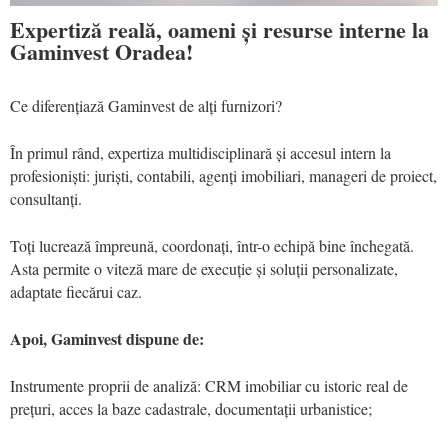
Expertiză reală, oameni și resurse interne la
Gaminvest Oradea!
Ce diferențiază Gaminvest de alți furnizori?
În primul rând, expertiza multidisciplinară și accesul intern la
profesioniști: juriști, contabili, agenți imobiliari, manageri de proiect,
consultanți.
Toți lucrează împreună, coordonați, într-o echipă bine închegată.
Asta permite o viteză mare de execuție și soluții personalizate,
adaptate fiecărui caz.
Apoi, Gaminvest dispune de:
Instrumente proprii de analiză: CRM imobiliar cu istoric real de
prețuri, acces la baze cadastrale, documentații urbanistice;