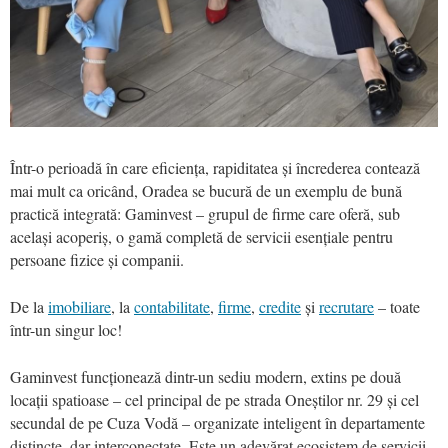
Într-o perioadă în care eficiența, rapiditatea și încrederea contează
mai mult ca oricând, Oradea se bucură de un exemplu de bună
practică integrată: Gaminvest – grupul de firme care oferă, sub
același acoperiș, o gamă completă de servicii esențiale pentru
persoane fizice și companii.
De la
imobiliare
, la
contabilitate
,
firme
,
credite
și
recrutare
– toate
într-un singur loc!
Gaminvest funcționează dintr-un sediu modern, extins pe două
locații spatioase – cel principal de pe strada Oneștilor nr. 29 și cel
secundal de pe Cuza Vodă – organizate inteligent în departamente
distincte, dar interconectate. Este un adevărat ecosistem de servicii,