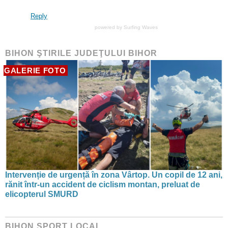
Reply
powered by
Surfing Waves
BIHON ŞTIRILE JUDEŢULUI BIHOR
GALERIE FOTO
Intervenție de urgență în zona Vârtop. Un copil de 12 ani,
rănit într-un accident de ciclism montan, preluat de
elicopterul SMURD
BIHON SPORT LOCAL