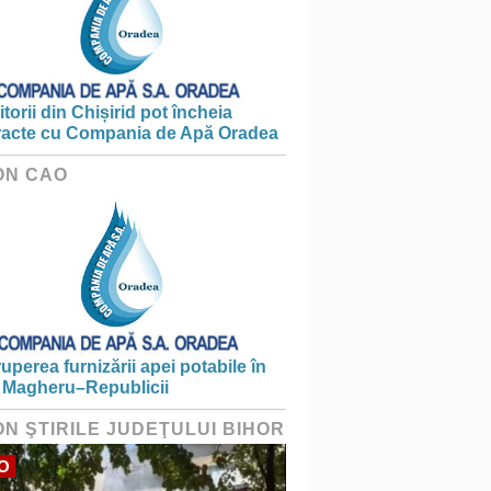
torii din Chișirid pot încheia
racte cu Compania de Apă Oradea
ON CAO
ruperea furnizării apei potabile în
 Magheru–Republicii
ON ŞTIRILE JUDEŢULUI BIHOR
O