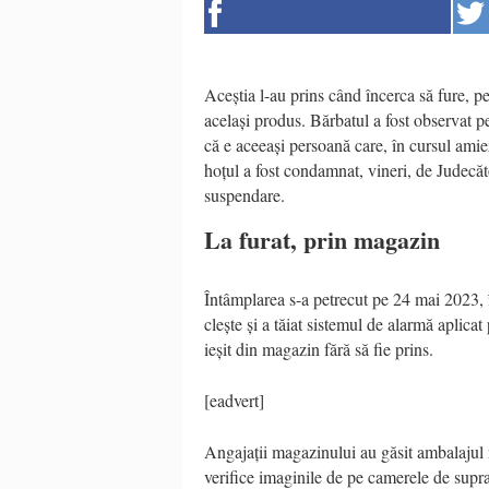
Aceștia l-au prins când încerca să fure, pe
același produs. Bărbatul a fost observat 
că e aceeași persoană care, în cursul amie
hoțul a fost condamnat, vineri, de Judecăt
suspendare.
La furat, prin magazin
Întâmplarea s-a petrecut pe 24 mai 2023, î
clește și a tăiat sistemul de alarmă aplica
ieșit din magazin fără să fie prins.
[eadvert]
Angajații magazinului au găsit ambalajul ma
verifice imaginile de pe camerele de sup