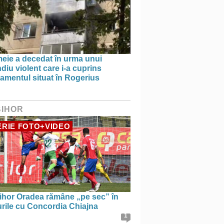
meie a decedat în urma unui
diu violent care i-a cuprins
amentul situat în Rogerius
BIHOR
RIE FOTO+VIDEO
ihor Oradea rămâne „pe sec” în
urile cu Concordia Chiajna
1