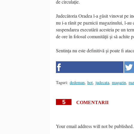
de circulație.
Judecătoria Oradea l-a găsit vinovat pe inc
nu i-a rănit pe paznicii magazinului, l-au 
suspendarea executării acesteia pe un term
de ore în folosul comunității și să achite
Sentința nu este definitivă și poate fi atac
Taguri:
dedeman
,
hot
,
judecata
,
magazin
,
pa
5
COMENTARII
Your email address will not be published.