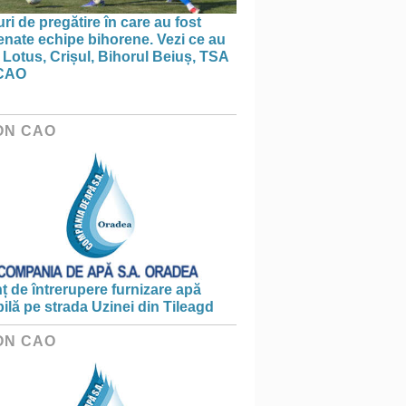
ri de pregătire în care au fost
nate echipe bihorene. Vezi ce au
 Lotus, Crișul, Bihorul Beiuș, TSA
CAO
ON CAO
 de întrerupere furnizare apă
ilă pe strada Uzinei din Tileagd
ON CAO