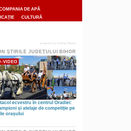
COMPANIA DE APĂ
UCAȚIE
CULTURĂ
powered by
Surfing Waves
ON ŞTIRILE JUDEŢULUI BIHOR
-VIDEO
acol ecvestru în centrul Oradiei:
ampioni și atelaje de competiție pe
ile orașului