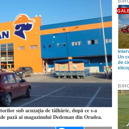
BIH
GALE
Inter
Un co
de ci
elic
BIH
orilor sub acuzația de tâlhărie, după ce s-a
ii de pază ai magazinului Dedeman din Oradea.