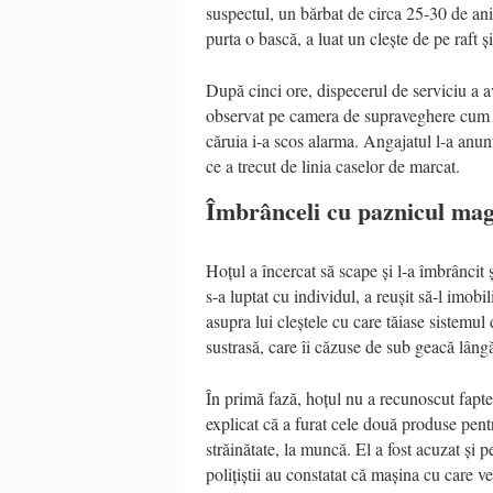
suspectul, un bărbat de circa 25-30 de ani
purta o bască, a luat un clește de pe raft ș
După cinci ore, dispecerul de serviciu a av
observat pe camera de supraveghere cum a l
căruia i-a scos alarma. Angajatul l-a anunț
ce a trecut de linia caselor de marcat.
Îmbrânceli cu paznicul mag
Hoțul a încercat să scape și l-a îmbrâncit
s-a luptat cu individul, a reușit să-l imob
asupra lui cleștele cu care tăiase sistemu
sustrasă, care îi căzuse de sub geacă lângă
În primă fază, hoțul nu a recunoscut faptel
explicat că a furat cele două produse pentr
străinătate, la muncă. El a fost acuzat și
polițiștii au constatat că mașina cu care v