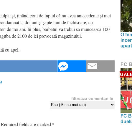
ulpat și, ținând cont de faptul că nu avea antecedente și nici
condamnat la doi ani și șapte luni de închisoare, cu
en de trei ani. În plus, bărbatul va trebui să muncească 100
O fe
 paguba de 2100 de lei provocată magazinului.
incen
apart
ată cu apel.
FC 
GALE
za
filtreaza comentariile
FC B
duel
Required fields are marked
*