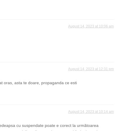
August 14, 2023 at 10:06 am
August 14, 2023 at 12:31 pm
at oras, asta te doare, propaganda ce esti
August 14, 2023 at 10:14 am
 pedeapsa cu suspendate poate e corect la următoarea