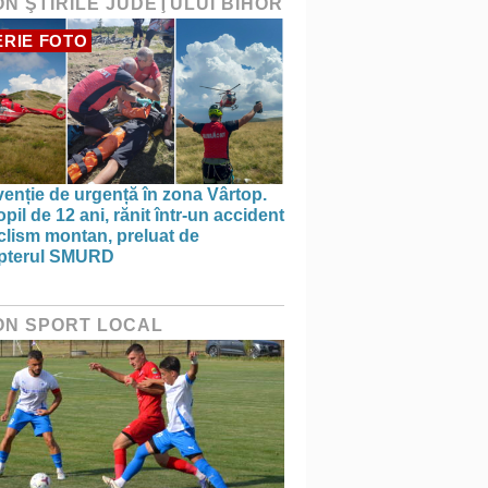
ON ŞTIRILE JUDEŢULUI BIHOR
RIE FOTO
venție de urgență în zona Vârtop.
pil de 12 ani, rănit într-un accident
clism montan, preluat de
opterul SMURD
ON SPORT LOCAL