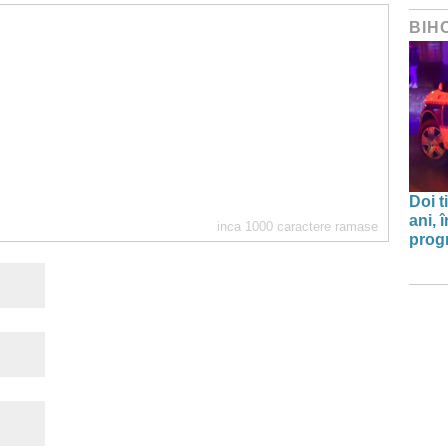
BIH
Doi t
ani, 
inca
1000
caractere ramase
progr