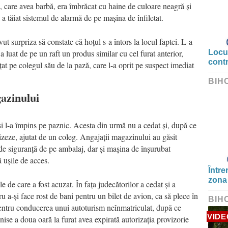
, care avea barbă, era îmbrăcat cu haine de culoare neagră și
i a tăiat sistemul de alarmă de pe mașina de înfiletat.
ut surpriza să constate că hoțul s-a întors la locul faptei. L-a
uat de pe un raft un produs similar cu cel furat anterior,
Locui
cont
at pe colegul său de la pază, care l-a oprit pe suspect imediat
BIH
azinului
 și l-a împins pe paznic. Acesta din urmă nu a cedat și, după ce
ilizeze, ajutat de un coleg. Angajații magazinului au găsit
l de siguranță de pe ambalaj, dar și mașina de înșurubat
 ușile de acces.
Între
zona
e de care a fost acuzat. În fața judecătorilor a cedat și a
u a-și face rost de bani pentru un bilet de avion, ca să plece în
BIH
 pentru conducerea unui autoturism neînmatriculat, după ce
VIDE
enise a doua oară la furat avea expirată autorizația provizorie