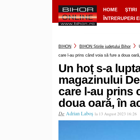
HOME
ŞTIRI
ÎNTRERUPERI 
BIHON
BIHON Ştirile judeţului Bihor
care l-au prins când voia să fure a doua oară,
Un hoț s-a lupta
magazinului D
care l-au prins 
doua oară, în a
De
Adrian Laboș
la 13 August 2023 16:26