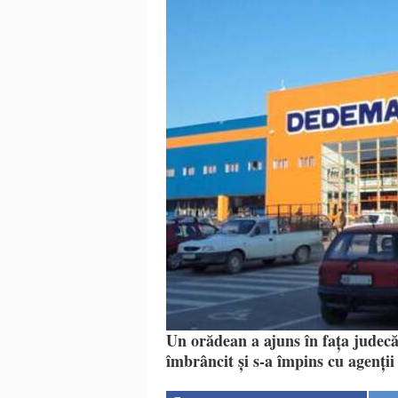
Un orădean a ajuns în fața judecăt
îmbrâncit și s-a împins cu agenț