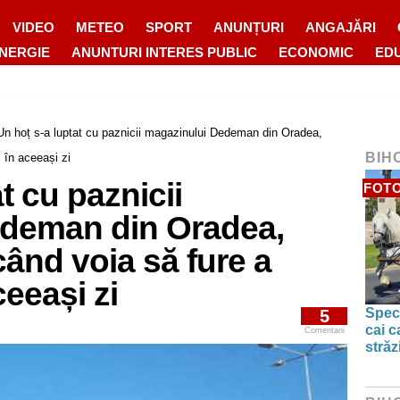
VIDEO
METEO
SPORT
ANUNȚURI
ANGAJĂRI
ENERGIE
ANUNTURI INTERES PUBLIC
ECONOMIC
ED
Un hoț s-a luptat cu paznicii magazinului Dedeman din Oradea,
BIH
 în aceeași zi
t cu paznicii
FOTO
edeman din Oradea,
când voia să fure a
ceeași zi
Spect
5
cai c
Comentarii
străz