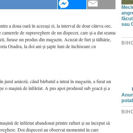
Meciu
angre
făcut
sau 
ntru a doua oară în aceeași zi, la interval de doar câteva ore,
pe camerele de supraveghere de un dispecer, care și-a dat seama
zii, furase un produs din magazin. Acuzat de furt și tâlhărie,
BIH
oria Oradea, la doi ani și șapte luni de închisoare cu
n jurul amiezii, când bărbatul a intrat în magazin, a furat un
t pe o mașină de înfiletat. A pus apoi produsul sub geacă și a
Anunț
potab
BIH
șinii de înfiletat abandonat printre rafturi și au început să
raveghere. Doi dispeceri au observat momentul în care