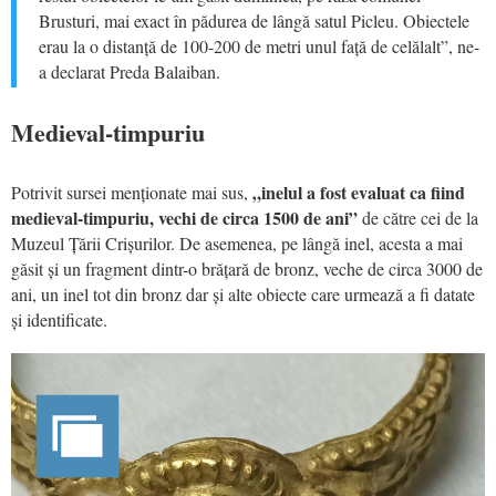
Brusturi, mai exact în pădurea de lângă satul Picleu. Obiectele
erau la o distanță de 100-200 de metri unul față de celălalt”, ne-
a declarat Preda Balaiban.
Medieval-timpuriu
„inelul a fost evaluat ca fiind
Potrivit sursei menționate mai sus,
medieval-timpuriu, vechi de circa 1500 de ani”
de către cei de la
Muzeul Țării Crișurilor. De asemenea, pe lângă inel, acesta a mai
găsit și un fragment dintr-o brățară de bronz, veche de circa 3000 de
ani, un inel tot din bronz dar și alte obiecte care urmează a fi datate
și identificate.