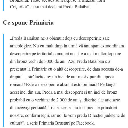
Crișurilor”, ne-a mai declarat Preda Balaiban.
Ce spune Primăria
„Preda Balaiban
ne-a obișnuit deja cu descoperirile sale
arheologice. Nu cu mult timp în urmă vă anunțam extraordinara
descoperire pe teritoriul comunei noastre a mai multor topoare
din bronz vechi de 3000 de ani. Azi, Preda Balaiban s-a
prezentat la Primărie cu o altă descoperire, de data aceasta de-a
dreptul… strălucitoare: un inel de aur masiv pur din epoca
romană! Este o descoperire absolut extraordinară! Pe lângă
acest inel din aur, Preda a mai descoperit și un inel de bronz
probabil cu o vechime de 2 000 de ani și diferire alte artefacte
din aceeași perioadă. Toate acestea au fost predate primăriei
noastre, conform legii, iar noi le vom preda Direcției județene de
cultură”, a scris Primăria Brusturi pe Facebook.