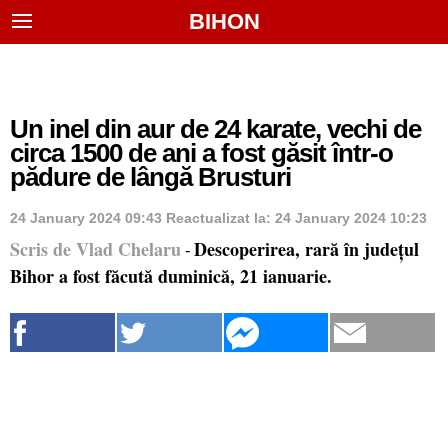
BIHON
Un inel din aur de 24 karate, vechi de
circa 1500 de ani a fost găsit într-o
pădure de lângă Brusturi
24 January 2024 09:43
Reactualizat la:
24 January 2024 10:23
Scris de Vlad Chelaru
Descoperirea, rară în județul
-
Bihor a fost făcută duminică, 21 ianuarie.