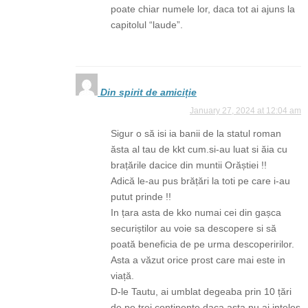
poate chiar numele lor, daca tot ai ajuns la
capitolul “laude”.
Din spirit de amiciție
January 27, 2024 at 12:04 am
Sigur o să isi ia banii de la statul roman
ăsta al tau de kkt cum.si-au luat si ăia cu
brațările dacice din muntii Orăștiei !!
Adică le-au pus brățări la toti pe care i-au
putut prinde !!
In țara asta de kko numai cei din gașca
securiștilor au voie sa descopere si să
poată beneficia de pe urma descoperirilor.
Asta a văzut orice prost care mai este in
viață.
D-le Tautu, ai umblat degeaba prin 10 țări
de pe trei continente daca asta nu ai inteles