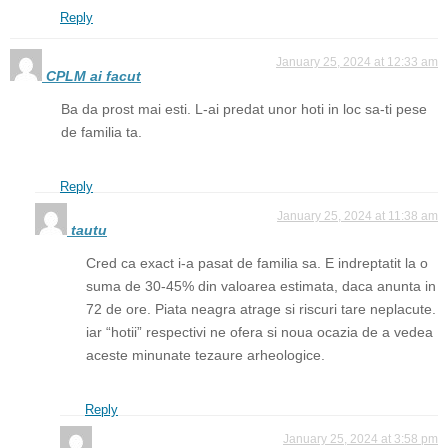
Reply
January 25, 2024 at 12:33 am
CPLM ai facut
Ba da prost mai esti. L-ai predat unor hoti in loc sa-ti pese
de familia ta.
Reply
January 25, 2024 at 11:38 am
tautu
Cred ca exact i-a pasat de familia sa. E indreptatit la o
suma de 30-45% din valoarea estimata, daca anunta in
72 de ore. Piata neagra atrage si riscuri tare neplacute.
iar “hotii” respectivi ne ofera si noua ocazia de a vedea
aceste minunate tezaure arheologice.
Reply
January 25, 2024 at 3:58 pm