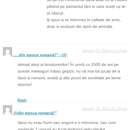
păsind pe pamantul țării in care susții ca te-
ai născut.
Iți spun si te informez in calitate de amic,
doar si exclusiv din spirit de amiciție.
January 25, 2024 at 1:14 pm
„...din epoca romană!” :-)))
stimați aleși ai brusturenilor! În urmă cu 1500 de ani pe
aceste meleaguri trăiau gepizii, nu vă mai tot jucați de-a
dacii și romanii, există și alte jocuri de societate pe teme
istorice!
Reply
January 26, 2024 at 1:09 pm
@din epoca romană!”
daca nu erau hunii sau ungurii e o minciuna, sau cum
sovimule ? ungurii au furat teritoriul geto-dacilor