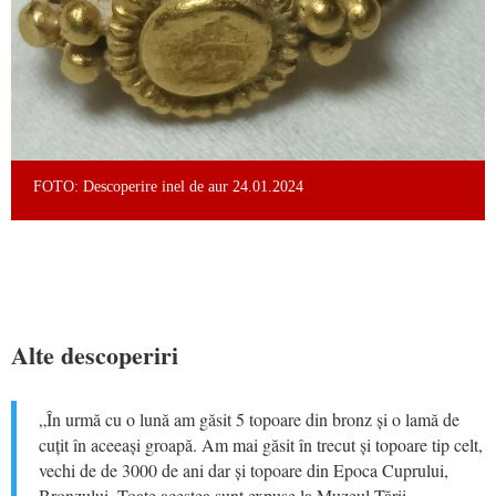
FOTO: Descoperire inel de aur 24.01.2024
Alte descoperiri
„În urmă cu o lună am găsit 5 topoare din bronz și o lamă de
cuțit în aceeași groapă. Am mai găsit în trecut și topoare tip celt,
vechi de de 3000 de ani dar și topoare din Epoca Cuprului,
Bronzului. Toate acestea sunt expuse la Muzeul Țării