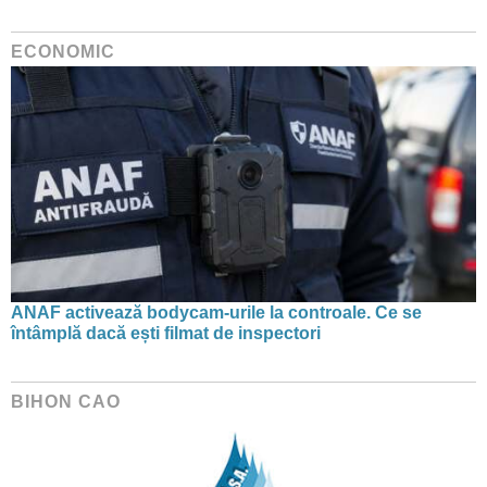
ECONOMIC
ANAF activează bodycam-urile la controale. Ce se
întâmplă dacă ești filmat de inspectori
BIHON CAO