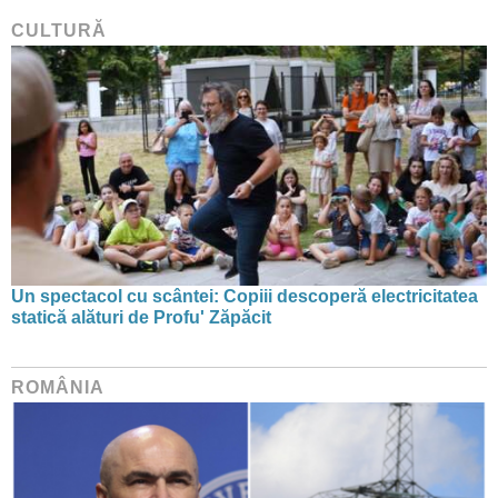
CULTURĂ
Un spectacol cu scântei: Copiii descoperă electricitatea
statică alături de Profu' Zăpăcit
ROMÂNIA