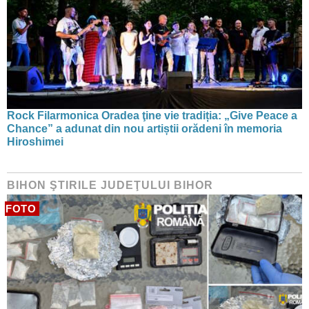
Rock Filarmonica Oradea ţine vie tradiția: „Give Peace a
Chance” a adunat din nou artiștii orădeni în memoria
Hiroshimei
BIHON ŞTIRILE JUDEŢULUI BIHOR
FOTO