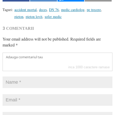
Taguri:
accident mortal
,
deces
,
DN 76
,
medic cardiolog
,
pe trecere
,
pieton
,
pieton lovit
,
sofer medic
3
COMENTARII
Your email address will not be published.
Required fields are
marked
*
inca
1000
caractere ramase