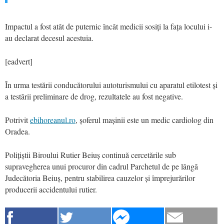
Impactul a fost atât de puternic încât medicii sosiți la fața locului i-
au declarat decesul acestuia.
[eadvert]
În urma testării conducătorului autoturismului cu aparatul etilotest și
a testării preliminare de drog, rezultatele au fost negative.
Potrivit
ebihoreanul.ro
, șoferul mașinii este un medic cardiolog din
Oradea.
Polițiștii Biroului Rutier Beiuș continuă cercetările sub
supravegherea unui procuror din cadrul Parchetul de pe lângă
Judecătoria Beiuș, pentru stabilirea cauzelor și împrejurărilor
producerii accidentului rutier.