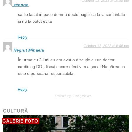
October 12, 2023 at 10:59 pm
zennoo
sa fie lasat in pace domnu doctor sigur ca la ia sarit infata
si nu la putut evita
Reply
October 13, 2023 at 8:46 pm
Negrut Mihaela
În urma cu 2 luni eu am avut o discuție cu un doctor
cardiolog DD ,discuție care efectiv m a șocat.Nu părea ca
este o persoana responsabila.
Reply
powered by
Surfing Waves
CULTURĂ
GALERIE FOTO