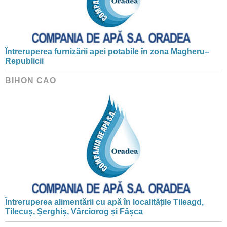
Întreruperea furnizării apei potabile în zona Magheru–
Republicii
BIHON CAO
Întreruperea alimentării cu apă în localitățile Tileagd,
Tilecuș, Șerghiș, Vârciorog și Fâșca