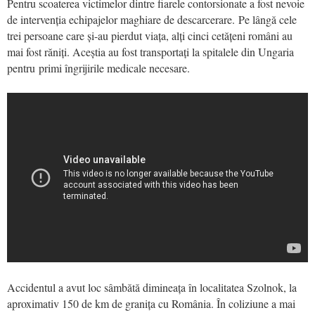
Pentru scoaterea victimelor dintre fiarele contorsionate a fost nevoie
de intervenția echipajelor maghiare de descarcerare. Pe lângă cele
trei persoane care și-au pierdut viața, alți cinci cetățeni români au
mai fost răniți. Aceștia au fost transportați la spitalele din Ungaria
pentru primi îngrijirile medicale necesare.
Accidentul a avut loc sâmbătă dimineața în localitatea Szolnok, la
aproximativ 150 de km de granița cu România. În coliziune a mai