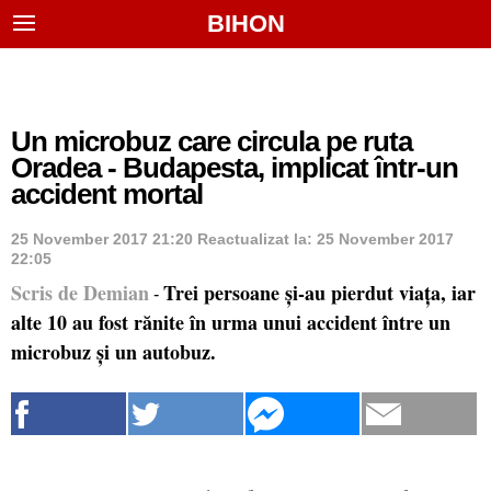
BIHON
Un microbuz care circula pe ruta
Oradea - Budapesta, implicat într-un
accident mortal
25 November 2017 21:20
Reactualizat la:
25 November 2017
22:05
Scris de Demian
Trei persoane și-au pierdut viața, iar
-
alte 10 au fost rănite în urma unui accident între un
microbuz și un autobuz.