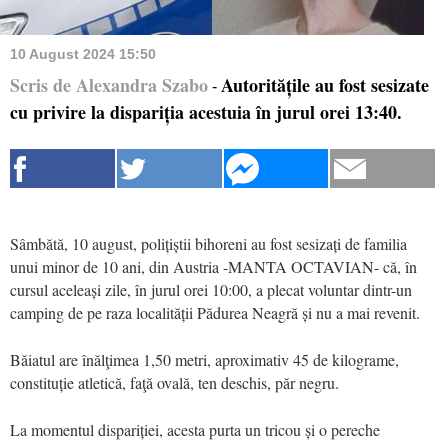
10 August 2024 15:50
Scris de Alexandra Szabo
Autoritățile au fost sesizate
-
cu privire la dispariția acestuia în jurul orei 13:40.
Sâmbătă, 10 august, polițiștii bihoreni au fost sesizați de familia
unui minor de 10 ani, din Austria -MANTA OCTAVIAN- că, în
cursul aceleași zile, în jurul orei 10:00, a plecat voluntar dintr-un
camping de pe raza localității Pădurea Neagră și nu a mai revenit.
Băiatul are înălţimea 1,50 metri, aproximativ 45 de kilograme,
constituție atletică, faţă ovală, ten deschis, păr negru.
La momentul dispariției, acesta purta un tricou și o pereche