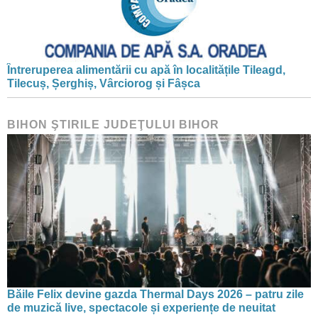
Întreruperea alimentării cu apă în localitățile Tileagd,
Tilecuș, Șerghiș, Vârciorog și Fâșca
BIHON ŞTIRILE JUDEŢULUI BIHOR
Băile Felix devine gazda Thermal Days 2026 – patru zile
de muzică live, spectacole și experiențe de neuitat