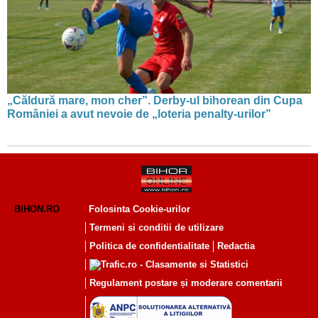
„Căldură mare, mon cher”. Derby-ul bihorean din Cupa
României a avut nevoie de „loteria penalty-urilor”
BIHON.RO
Folosinta Cookie-urilor
Termeni si conditii de utilizare
Politica de confidentialitate
Redactia
Regulament postare și moderare comentarii