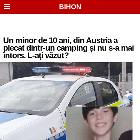
BIHON
Un minor de 10 ani, din Austria a
plecat dintr-un camping și nu s-a mai
întors. L-ați văzut?