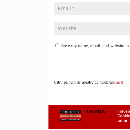
Save my name, email, and website in t
Citiți principiile noastre de moderare
aici
!
BIHON.RO
Folosi
Cookie
urilor