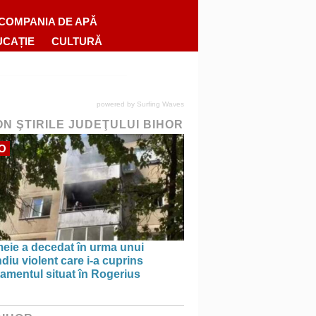
COMPANIA DE APĂ
UCAȚIE
CULTURĂ
powered by
Surfing Waves
ON ŞTIRILE JUDEŢULUI BIHOR
O
meie a decedat în urma unui
diu violent care i-a cuprins
amentul situat în Rogerius