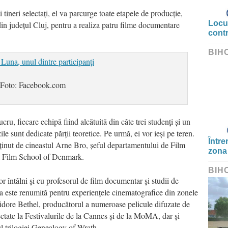
 tineri selectați, el va parcurge toate etapele de producție,
Locui
 din județul Cluj, pentru a realiza patru filme documentare
cont
BIH
Foto: Facebook.com
ucru, fiecare echipă fiind alcătuită din câte trei studenți și un
ile sunt dedicate părții teoretice. Pe urmă, ei vor ieși pe teren.
Între
inut de cineastul Arne Bro, șeful departamentului de Film
zona
l Film School of Denmark.
BIH
r întâlni și cu profesorul de film documentar și studii de
a este renumită pentru experiențele cinematografice din zonele
 Isidore Bethel, producătorul a numeroase pelicule difuzate de
ctate la Festivalurile de la Cannes și de la MoMA, dar și
l trilogiei Genealogy of Wrath.