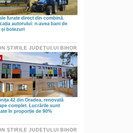
le furate direct din combină.
cația autorului: n-avea bani de
 și botezuri
ON ŞTIRILE JUDEŢULUI BIHOR
O
nița 42 din Oradea, renovată
pe complet. Lucrările sunt
zate în proporție de 90%
ON ŞTIRILE JUDEŢULUI BIHOR