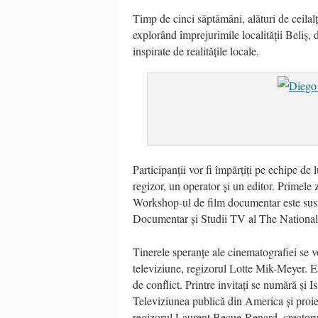
Timp de cinci săptămâni, alături de ceilalți
explorând împrejurimile localității Beliș,
inspirate de realitățile locale.
Participanții vor fi împărțiți pe echipe de l
regizor, un operator și un editor. Primele z
Workshop-ul de film documentar este susț
Documentar și Studii TV al The Nationa
Tinerele speranțe ale cinematografiei se vo
televiziune, regizorul Lotte Mik-Meyer. E
de conflict. Printre invitați se numără și
Televiziunea publică din America și proie
regizorul Laurent Becue-Renard, creatoru