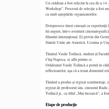
Un orădean a fost selectat la cea de-a 14 –
Workshop”. Procesul de selecție a fost unu
cu mult așteptările organizatorilor.
Doisprezece tineri cineaști cu experiență
lui august, într-o aventură cinematografi
filmului internațional. Ei provin din Germ
Statele Unite ale Americii, Ucraina și Un
Tânărul Vasile Todincă, student al Facultă
Cluj-Napoca, se află printre ei.
Orădeanul Vasile Todincă a pornit în călăto
reflectoarelor, așa că a testat domeniul re
Tânărul a produs și regizat scurtmetraje, ia
regizat de profesorul său, cineastul Radu 
Todincă jr., cu titlul „Mai încearcă”, a fos
Etape de producție