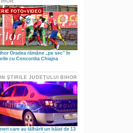
BIHOR
RIE FOTO+VIDEO
ihor Oradea rămâne „pe sec” în
urile cu Concordia Chiajna
ON ŞTIRILE JUDEŢULUI BIHOR
ineri care au tâlhărit un băiat de 13