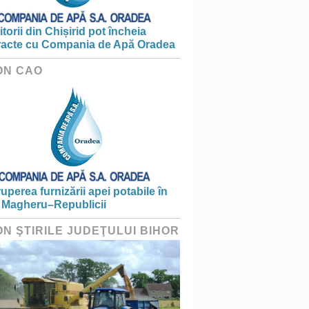
torii din Chișirid pot încheia
racte cu Compania de Apă Oradea
ON CAO
ruperea furnizării apei potabile în
 Magheru–Republicii
ON ŞTIRILE JUDEŢULUI BIHOR