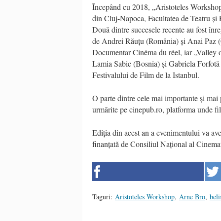
Începând cu 2018, „Aristoteles Workshop”
din Cluj-Napoca, Facultatea de Teatru și
Două dintre succesele recente au fost înre
de Andrei Răuțu (România) și Anai Paz (Chi
Documentar Cinéma du réel, iar „Valley of 
Lamia Sabic (Bosnia) și Gabriela Forfotă (
Festivalului de Film de la Istanbul.
O parte dintre cele mai importante și mai
urmărite pe cinepub.ro, platforma unde fil
Ediția din acest an a evenimentului va avea 
finanțată de Consiliul Național al Cinem
Taguri:
Aristoteles Workshop
,
Arne Bro
,
beli