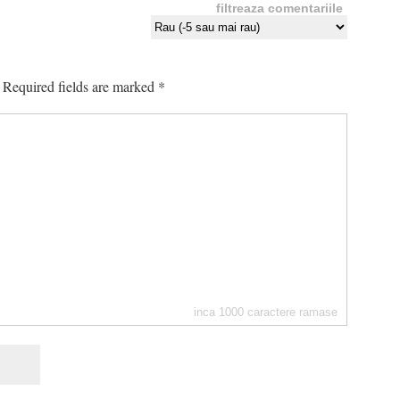
filtreaza comentariile
Required fields are marked
*
inca
1000
caractere ramase