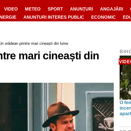
VIDEO
METEO
SPORT
ANUNȚURI
ANGAJĂRI
ENERGIE
ANUNTURI INTERES PUBLIC
ECONOMIC
ED
Un orădean printre mari cineaști din lume
BIH
tre mari cineaști din
VIDE
O fe
incen
apart