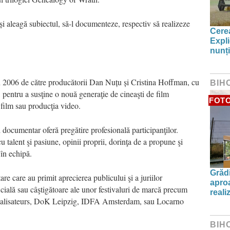
ă-și aleagă subiectul, să-l documenteze, respectiv să realizeze
Cerea
Expli
nunți
n 2006 de către producătorii Dan Nuțu și Cristina Hoffman, cu
BIH
, pentru a susţine o nouă generaţie de cineaşti de film
FOT
 film sau producţia video.
documentar oferă pregătire profesională participanţilor.
u talent şi pasiune, opinii proprii, dorinţa de a propune şi
 în echipă.
Grădi
 care au primit aprecierea publicului şi a juriilor
aproa
oficială sau câştigătoare ale unor festivaluri de marcă precum
reali
ealisateurs, DoK Leipzig, IDFA Amsterdam, sau Locarno
BIH