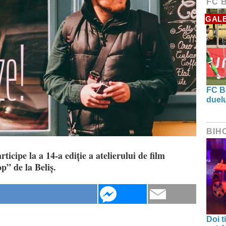
FC 
GALE
FC B
duel
BIH
rticipe la a 14-a ediție a atelierului de film
” de la Beliș.
Doi t