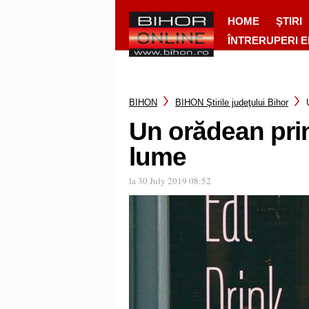
HOME
ŞTIRI
ÎNTRERUPERI 
BIHON
BIHON Ştirile judeţului Bihor
Un orădean prin
lume
la 30 July 2019 08:52