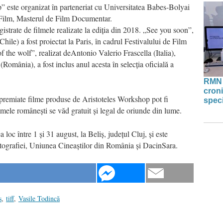
 este organizat în parteneriat cu Universitatea Babes-Bolyai
 Film, Masterul de Film Documentar.
gistrate de filmele realizate la ediția din 2018. „See you soon”,
le) a fost proiectat la Paris, în cadrul Festivalului de Film
the wolf”, realizat deAntonio Valerio Frascella (Italia),
România), a fost inclus anul acesta în selecția oficială a
RMN 
croni
 premiate filme produse de Aristoteles Workshop pot fi
speci
mele românești se văd gratuit și legal de oriunde din lume.
loc între 1 și 31 august, la Beliș, județul Cluj, și este
atografiei, Uniunea Cineaștilor din România și DacinSara.
s
,
tiff
,
Vasile Todincă