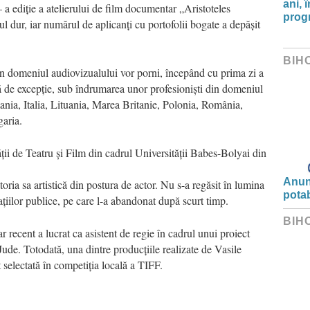
ani, 
 a ediție a atelierului de film documentar „Aristoteles
progr
l dur, iar numărul de aplicanți cu portofolii bogate a depășit
BIH
 în domeniul audiovizualului vor porni, începând cu prima zi a
că de excepție, sub îndrumarea unor profesioniști din domeniul
ania, Italia, Lituania, Marea Britanie, Polonia, România,
garia.
ții de Teatru și Film din cadrul Universității Babes-Bolyai din
Anunț
ria sa artistică din postura de actor. Nu s-a regăsit în lumina
potab
lațiilor publice, pe care l-a abandonat după scurt timp.
BIH
r recent a lucrat ca asistent de regie în cadrul unui proiect
Jude. Totodată, una dintre producțiile realizate de Vasile
t selectată în competiția locală a TIFF.