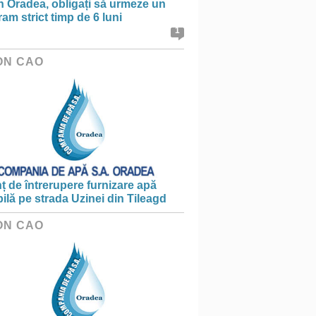
în Oradea, obligați să urmeze un
am strict timp de 6 luni
1
ON CAO
 de întrerupere furnizare apă
ilă pe strada Uzinei din Tileagd
ON CAO