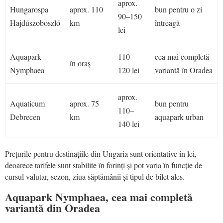
aprox.
Hungarospa
aprox. 110
bun pentru o zi
90–150
Hajdúszoboszló
km
întreagă
lei
Aquapark
110–
cea mai completă
în oraș
Nymphaea
120 lei
variantă în Oradea
aprox.
Aquaticum
aprox. 75
bun pentru
110–
Debrecen
km
aquapark urban
140 lei
Prețurile pentru destinațiile din Ungaria sunt orientative în lei,
deoarece tarifele sunt stabilite în forinți și pot varia în funcție de
cursul valutar, sezon, ziua săptămânii și tipul de bilet ales.
Aquapark Nymphaea, cea mai completă
variantă din Oradea