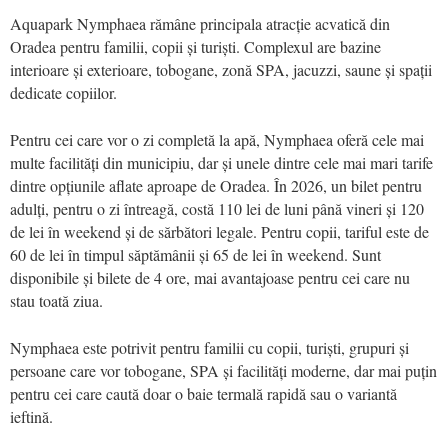
Aquapark Nymphaea rămâne principala atracție acvatică din
Oradea pentru familii, copii și turiști. Complexul are bazine
interioare și exterioare, tobogane, zonă SPA, jacuzzi, saune și spații
dedicate copiilor.
Pentru cei care vor o zi completă la apă, Nymphaea oferă cele mai
multe facilități din municipiu, dar și unele dintre cele mai mari tarife
dintre opțiunile aflate aproape de Oradea. În 2026, un bilet pentru
adulți, pentru o zi întreagă, costă 110 lei de luni până vineri și 120
de lei în weekend și de sărbători legale. Pentru copii, tariful este de
60 de lei în timpul săptămânii și 65 de lei în weekend. Sunt
disponibile și bilete de 4 ore, mai avantajoase pentru cei care nu
stau toată ziua.
Nymphaea este potrivit pentru familii cu copii, turiști, grupuri și
persoane care vor tobogane, SPA și facilități moderne, dar mai puțin
pentru cei care caută doar o baie termală rapidă sau o variantă
ieftină.