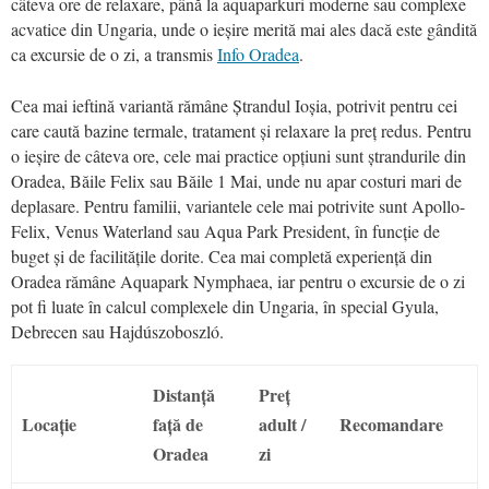
câteva ore de relaxare, până la aquaparkuri moderne sau complexe
acvatice din Ungaria, unde o ieșire merită mai ales dacă este gândită
ca excursie de o zi, a transmis
Info Oradea
.
Cea mai ieftină variantă rămâne Ștrandul Ioșia, potrivit pentru cei
care caută bazine termale, tratament și relaxare la preț redus. Pentru
o ieșire de câteva ore, cele mai practice opțiuni sunt ștrandurile din
Oradea, Băile Felix sau Băile 1 Mai, unde nu apar costuri mari de
deplasare. Pentru familii, variantele cele mai potrivite sunt Apollo-
Felix, Venus Waterland sau Aqua Park President, în funcție de
buget și de facilitățile dorite. Cea mai completă experiență din
Oradea rămâne Aquapark Nymphaea, iar pentru o excursie de o zi
pot fi luate în calcul complexele din Ungaria, în special Gyula,
Debrecen sau Hajdúszoboszló.
Distanță
Preț
Locație
față de
adult /
Recomandare
Oradea
zi