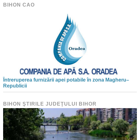
BIHON CAO
Întreruperea furnizării apei potabile în zona Magheru–
Republicii
BIHON ŞTIRILE JUDEŢULUI BIHOR