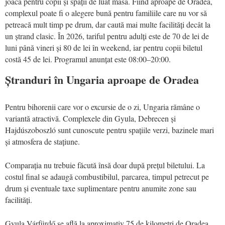
joacă pentru copii și spații de luat masa. Fiind aproape de Oradea,
complexul poate fi o alegere bună pentru familiile care nu vor să
petreacă mult timp pe drum, dar caută mai multe facilități decât la
un ștrand clasic. În 2026, tariful pentru adulți este de 70 de lei de
luni până vineri și 80 de lei în weekend, iar pentru copii biletul
costă 45 de lei. Programul anunțat este 08:00–20:00.
Ștranduri în Ungaria aproape de Oradea
Pentru bihorenii care vor o excursie de o zi, Ungaria rămâne o
variantă atractivă. Complexele din Gyula, Debrecen și
Hajdúszoboszló sunt cunoscute pentru spațiile verzi, bazinele mari
și atmosfera de stațiune.
Comparația nu trebuie făcută însă doar după prețul biletului. La
costul final se adaugă combustibilul, parcarea, timpul petrecut pe
drum și eventuale taxe suplimentare pentru anumite zone sau
facilități.
Gyula Várfürdő se află la aproximativ 75 de kilometri de Oradea,