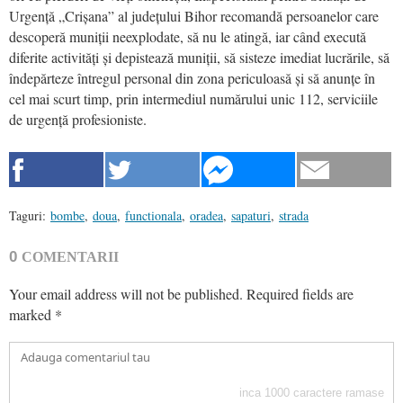
Urgență „Crișana” al județului Bihor recomandă persoanelor care
descoperă muniții neexplodate, să nu le atingă, iar când execută
diferite activități și depistează muniții, să sisteze imediat lucrările, să
îndepărteze întregul personal din zona periculoasă și să anunțe în
cel mai scurt timp, prin intermediul numărului unic 112, serviciile
de urgență profesioniste.
Taguri:
bombe
,
doua
,
functionala
,
oradea
,
sapaturi
,
strada
0
COMENTARII
Your email address will not be published.
Required fields are
marked
*
inca
1000
caractere ramase