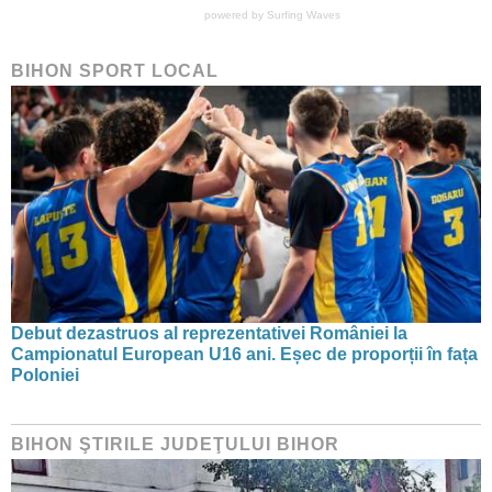
powered by
Surfing Waves
BIHON SPORT LOCAL
Debut dezastruos al reprezentativei României la
Campionatul European U16 ani. Eșec de proporții în fața
Poloniei
BIHON ŞTIRILE JUDEŢULUI BIHOR