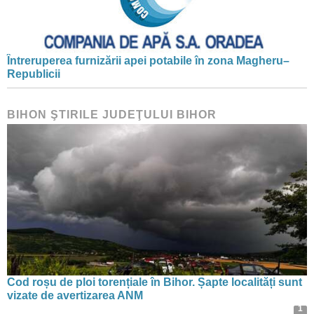
Întreruperea furnizării apei potabile în zona Magheru–
Republicii
BIHON ŞTIRILE JUDEŢULUI BIHOR
Cod roșu de ploi torențiale în Bihor. Șapte localități sunt
vizate de avertizarea ANM
1