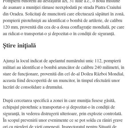
Pompierii bihoreni au desfășurat azi, 31 iulie a.c., o nouă misiune
de asanare a muniției rămase neexplodată pe strada Piatra Craiului
din Oradea. Solicitați de muncitorii care efectuează săpături în zonă,
pompierii pirotehniști au identificat o bombă de artilerie, de calibru
120 mm, provenită din cea de-a doua conflagrație mondială, pe care
au ridicat-o transportat-o și depozitat-o în condiții de siguranță.
Știre inițială
Ajunși la locul indicat de apelantul numărului unic 112, pompierii
militari au identificat o bombă aruncător de calibru 240 milimetri, în
stare de funcționare, provenită din cel de-al Doilea Război Mondial,
aceasta fiind descoperită de un muncitor, în timpul efectuării unor
lucrări de consolidare a drumului.
După cercetarea specifică a zonei în care muniția fusese găsită,
echipajul pirotehnic a transportat-o și depozitat-o în condiții de
siguranță, în vederea distrugerii ulterioare, prin explozie controlată.
În scopul prevenirii unor evenimente ce se pot solda cu răniri grave
ori cu pierderi de vieți omenești, Inspectoratul pentru Situații de