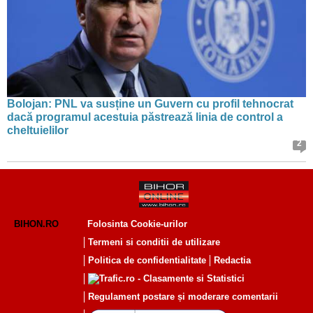
Bolojan: PNL va susține un Guvern cu profil tehnocrat
dacă programul acestuia păstrează linia de control a
cheltuielilor
2
BIHON.RO
Folosinta Cookie-urilor
Termeni si conditii de utilizare
Politica de confidentialitate
Redactia
Regulament postare și moderare comentarii