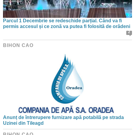
Parcul 1 Decembrie se redeschide parțial. Când va fi
permis accesul și ce zonă va putea fi folosită de orădeni
2
BIHON CAO
Anunț de întrerupere furnizare apă potabilă pe strada
Uzinei din Tileagd
BIHON CAO