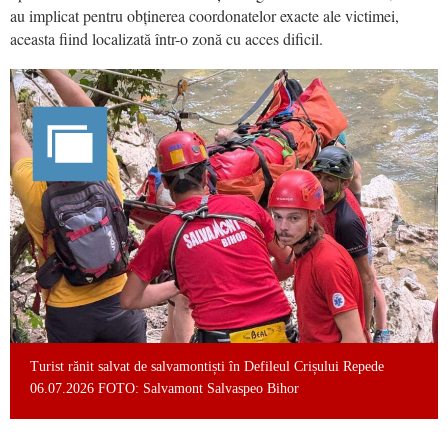
au implicat pentru obținerea coordonatelor exacte ale victimei,
aceasta fiind localizată într-o zonă cu acces dificil.
Turist rănit salvat de salvamontiști în Defileul Crișului Repede
06.07.2026 FOTO: Salvamont Salvaspeo Bihor