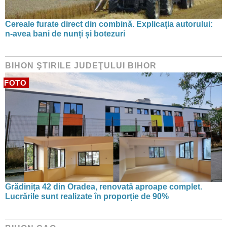
Cereale furate direct din combină. Explicația autorului:
n-avea bani de nunți și botezuri
BIHON ŞTIRILE JUDEŢULUI BIHOR
FOTO
Grădinița 42 din Oradea, renovată aproape complet.
Lucrările sunt realizate în proporție de 90%