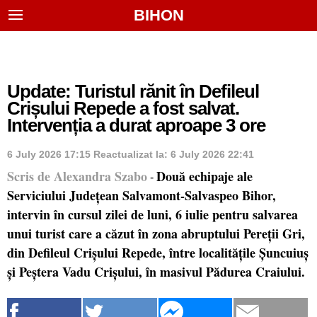
BIHON
Update: Turistul rănit în Defileul
Crișului Repede a fost salvat.
Intervenția a durat aproape 3 ore
6 July 2026 17:15
Reactualizat la:
6 July 2026 22:41
Scris de Alexandra Szabo
Două echipaje ale
-
Serviciului Județean Salvamont-Salvaspeo Bihor,
intervin în cursul zilei de luni, 6 iulie pentru salvarea
unui turist care a căzut în zona abruptului Pereții Gri,
din Defileul Crișului Repede, între localitățile Șuncuiuș
și Peștera Vadu Crișului, în masivul Pădurea Craiului.