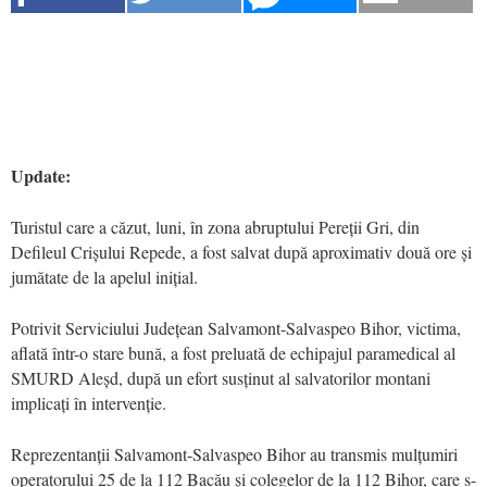
Update:
Turistul care a căzut, luni, în zona abruptului Pereții Gri, din
Defileul Crișului Repede, a fost salvat după aproximativ două ore și
jumătate de la apelul inițial.
Potrivit Serviciului Județean Salvamont-Salvaspeo Bihor, victima,
aflată într-o stare bună, a fost preluată de echipajul paramedical al
SMURD Aleșd, după un efort susținut al salvatorilor montani
implicați în intervenție.
Reprezentanții Salvamont-Salvaspeo Bihor au transmis mulțumiri
operatorului 25 de la 112 Bacău și colegelor de la 112 Bihor, care s-