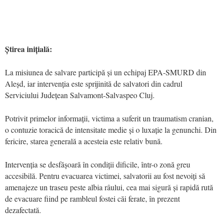
Știrea inițială:
La misiunea de salvare participă și un echipaj EPA-SMURD din
Aleșd, iar intervenția este sprijinită de salvatori din cadrul
Serviciului Județean Salvamont-Salvaspeo Cluj.
Potrivit primelor informații, victima a suferit un traumatism cranian,
o contuzie toracică de intensitate medie și o luxație la genunchi. Din
fericire, starea generală a acesteia este relativ bună.
Intervenția se desfășoară în condiții dificile, într-o zonă greu
accesibilă. Pentru evacuarea victimei, salvatorii au fost nevoiți să
amenajeze un traseu peste albia râului, cea mai sigură și rapidă rută
de evacuare fiind pe rambleul fostei căi ferate, în prezent
dezafectată.