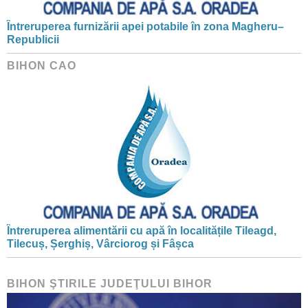
Întreruperea furnizării apei potabile în zona Magheru–
Republicii
BIHON CAO
Întreruperea alimentării cu apă în localitățile Tileagd,
Tilecuș, Șerghiș, Vârciorog și Fâșca
BIHON ŞTIRILE JUDEŢULUI BIHOR