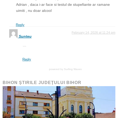
Adrian , daca i-ar face si testul de stupefiante ar ramane
uimiti , nu doar alcool
Reply
February 14, 2026 at 11:24 pm
Sunteu
…
Reply
powered by
Surfing Waves
BIHON ŞTIRILE JUDEŢULUI BIHOR