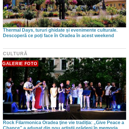
Thermal Days, tururi ghidate și evenimente culturale.
Descoperă ce poți face în Oradea în acest weekend
CULTURĂ
GALERIE FOTO
Rock Filarmonica Oradea ţine vie tradiția: „Give Peace a
Chance” a adunat din nou artiștii orădeni în memoria