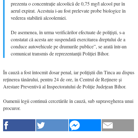
prezenta o concentrație alcoolică de 0,75 mg/l alcool pur în
aerul expirat. Acestuia i-au fost prelevate probe biologice în
vederea stabilirii alcoolemiei.
De asemenea, în urma verificărilor efectuate de polițiști, s-a
constatat că acesta are suspendată exercitarea dreptului de a
conduce autovehicule pe drumurile publice”, se arată într-un
comunicat transmis de reprezentanții Poliției Bihor.
În cauză a fost întocmit dosar penal, iar polițiștii din Tinca au dispus
reținerea tânărului, pentru 24 de ore, în Centrul de Reținere și
Arestare Preventivă al Inspectoratului de Poliție Județean Bihor.
Oamenii legii continuă cercetările în cauză, sub supravegherea unui
procuror.