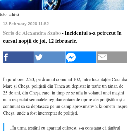
foto: arhivă
13 February 2026 11:52
Scris de Alexandra Szabo
Incidentul s-a petrecut în
-
cursul nopții de joi, 12 februarie.
În jurul orei 2:20, pe drumul comunal 102, între localitățile Cociuba
Mare și Cheșa, polițiștii din Tinca au depistat în trafic un tânăr, de
25 de ani, din Cheșa care, în timp ce se afla la volanul unei mașini
nu a respectat semnalele regulamentare de oprire ale polițiștilor și a
continuat să se deplaseze pe un câmp aproximativ 2 kilometri înspre
Cheșa, unde a fost interceptat de polițiști.
„În urma testării cu aparatul etilotest, s-a constatat că tânărul