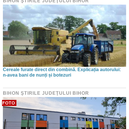
BIHON ŞTIRILE JUDEŢULUI BIHOR
Cereale furate direct din combină. Explicația autorului:
n-avea bani de nunți și botezuri
BIHON ŞTIRILE JUDEŢULUI BIHOR
FOTO