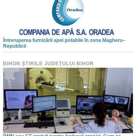
Întreruperea furnizării apei potabile în zona Magheru–
Republicii
BIHON ŞTIRILE JUDEŢULUI BIHOR