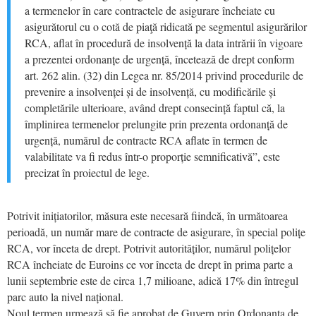
a termenelor în care contractele de asigurare încheiate cu
asigurătorul cu o cotă de piaţă ridicată pe segmentul asigurărilor
RCA, aflat în procedură de insolvență la data intrării în vigoare
a prezentei ordonanțe de urgență, încetează de drept conform
art. 262 alin. (32) din Legea nr. 85/2014 privind procedurile de
prevenire a insolvenței și de insolvență, cu modificările și
completările ulterioare, având drept consecință faptul că, la
împlinirea termenelor prelungite prin prezenta ordonanță de
urgență, numărul de contracte RCA aflate în termen de
valabilitate va fi redus într-o proporție semnificativă”, este
precizat în proiectul de lege.
Potrivit inițiatorilor, măsura este necesară fiindcă, în următoarea
perioadă, un număr mare de contracte de asigurare, în special polițe
RCA, vor înceta de drept. Potrivit autorităților, numărul polițelor
RCA încheiate de Euroins ce vor înceta de drept în prima parte a
lunii septembrie este de circa 1,7 milioane, adică 17% din întregul
parc auto la nivel național.
Noul termen urmează să fie aprobat de Guvern prin Ordonanța de