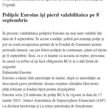
Urgență.
Polițele Euroins își pierd valabilitatea pe 8
septembrie
În prezent, valabilitatea polițelor Euroins nu mai sunt valabile din
data de 8 septembrie. În aceste condiții, șoferii pot renunța polițe și
pot să ceară recuperarea primei de la Fondul de Garantare pentru
perioada rămasă, sau pot folosi polițele în continuare, până cel târziu
pe 8 septembrie. Însă, cu o zi înainte ca aceasta să expire, persoana
în cauză va trebui să își facă obligatoriu RCA la o altă firmă de
asigurări.
Falimentul Euroins
Euroins a rămas fără autorizație în martie, după ce autoritățile au
descoperit grave probleme: dosare respinse clienților fără motiv,
plăți refuzate și fonduri lipsă pentru despăgubiri.
Euroins avea 2,8 milioane de polițe RCA în vigoare la data de 17
martie 2023. Atunci Autoritatea de Supraveghere Financiară (ASF)
i-a declarat insolvența și i-a retras autorizația de funcționare.