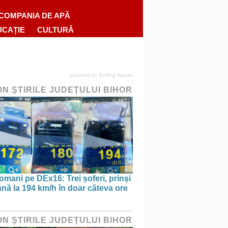
COMPANIA DE APĂ
UCAȚIE
CULTURĂ
powered by
Surfing Waves
ON ŞTIRILE JUDEŢULUI BIHOR
omani pe DEx16: Trei șoferi, prinși
nă la 194 km/h în doar câteva ore
ON ŞTIRILE JUDEŢULUI BIHOR