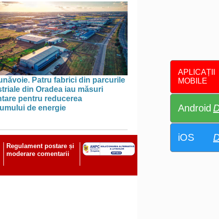
APLICAȚII
năvoie. Patru fabrici din parcurile
MOBILE
triale din Oradea iau măsuri
ntare pentru reducerea
Android
D
umului de energie
iOS
D
Regulament postare și
moderare comentarii