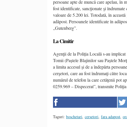
persoane apte de muncă care apelau, în mo
fost identificate, sancţionate şi îndrumate 
valoare de 5.200 lei. Totodată, în această p
adăpost. Persoanele identificate în adăpos
„Gutenberg”.
La Cimitir
Agenţii de la Poliția Locală s-au implicat 
Tomii (Paștele Blajinilor sau Paștele Morți
a limita accesul și de a îndepărta persoane
cerşetori, care au fost îndrumaţi către loc
numărul de telefon la care cetăţenii pot a
0259.969 – Dispecerat”, transmite Poliţia
Taguri:
boschetari
,
cersetori
,
fara adapost
,
or