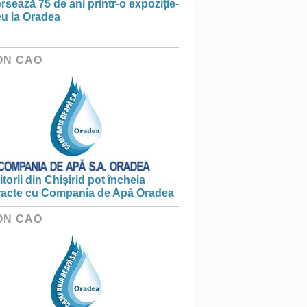
rsează 75 de ani printr-o expoziție-
eu la Oradea
ON CAO
torii din Chișirid pot încheia
racte cu Compania de Apă Oradea
ON CAO