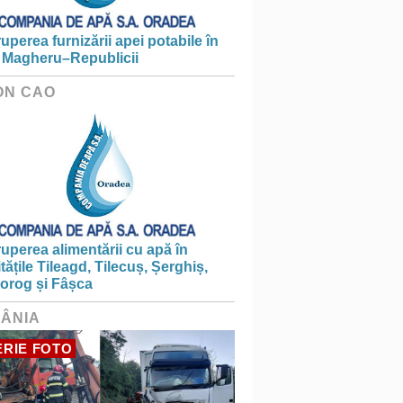
ruperea furnizării apei potabile în
 Magheru–Republicii
ON CAO
ruperea alimentării cu apă în
itățile Tileagd, Tilecuș, Șerghiș,
iorog și Fâșca
ÂNIA
RIE FOTO