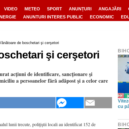
VIDEO
METEO
SPORT
ANUNȚURI
ANGAJĂRI
ENERGIE
ANUNTURI INTERES PUBLIC
ECONOMIC
ED
Vânătoare de boschetari şi cerşetori
BIH
schetari şi cerşetori
urat acţiuni de identificare, sancţionare şi
miciliu a persoanelor fără adăpost şi a celor care
Vitez
cu pâ
alul lunii trecute, poliţiştii locali au identificat 152 de
BIH