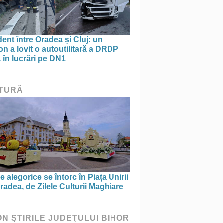
ent între Oradea și Cluj: un
n a lovit o autoutilitară a DRDP
ă în lucrări pe DN1
TURĂ
e alegorice se întorc în Piața Unirii
radea, de Zilele Culturii Maghiare
ON ŞTIRILE JUDEŢULUI BIHOR