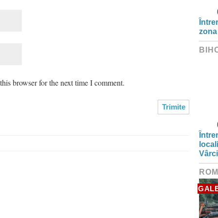
Între
zona
BIH
his browser for the next time I comment.
Între
local
Vârc
ROM
GALE