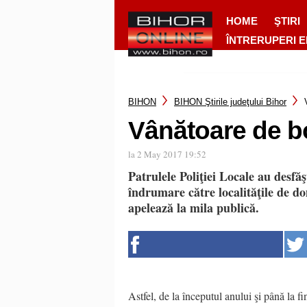
HOME
ŞTIRI
ÎNTRERUPERI 
BIHON
BIHON Ştirile judeţului Bihor
Vânătoare de bo
la 2 May 2017 19:52
Patrulele Poliţiei Locale au desfăş
îndrumare către localităţile de do
apelează la mila publică.
Astfel, de la începutul anului şi până la fin