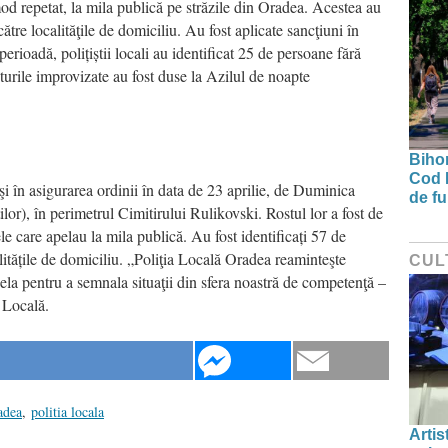
d repetat, la mila publică pe străzile din Oradea. Acestea au
către localităţile de domiciliu. Au fost aplicate sancţiuni în
erioadă, polițiștii locali au identificat 25 de persoane fără
turile improvizate au fost duse la Azilul de noapte
Bihor
Cod 
şi în asigurarea ordinii în data de 23 aprilie, de Duminica
de fu
lor), în perimetrul Cimitirului Rulikovski. Rostul lor a fost de
le care apelau la mila publică. Au fost identificați 57 de
alitățile de domiciliu. „Poliţia Locală Oradea reaminteşte
CUL
pela pentru a semnala situaţii din sfera noastră de competenţă –
 Locală.
adea
,
politia locala
Artis