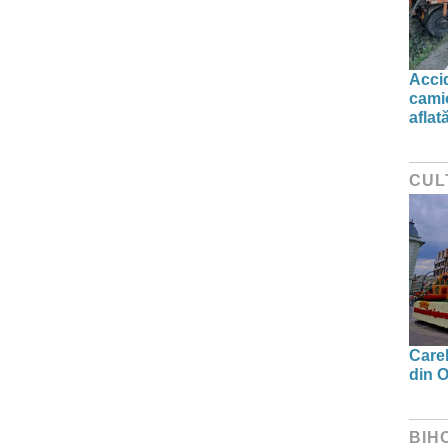
Accid
camio
aflat
CUL
Carel
din O
BIH