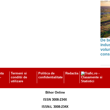
De bu
indus
volu
cons
nta
Termeni si
Politica de
Redactia
-
conditii de
confidentialitate
utilizare
Bihor Online
ISSN 3008-234X
ISSN-L 3008-234X