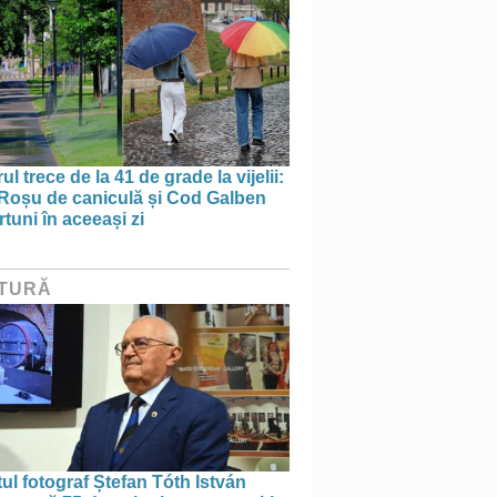
ul trece de la 41 de grade la vijelii:
Roșu de caniculă și Cod Galben
rtuni în aceeași zi
TURĂ
tul fotograf Ștefan Tóth István