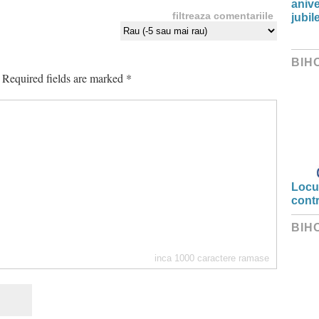
anive
filtreaza comentariile
jubil
BIH
Required fields are marked
*
Locui
cont
BIH
inca
1000
caractere ramase