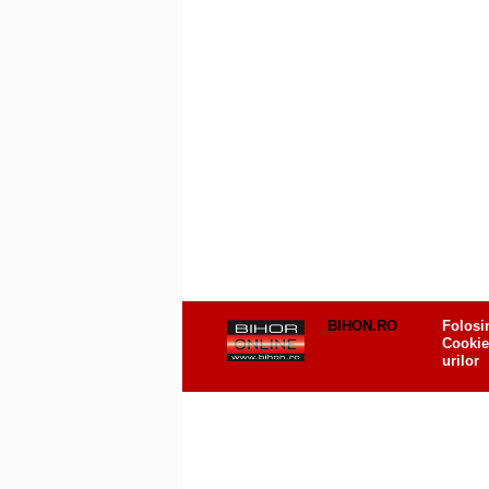
BIHON.RO
Folosi
Cookie
urilor