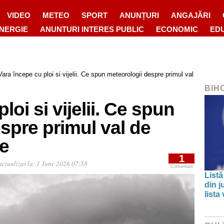
VIDEO
METEO
SPORT
ANUNȚURI
ANGAJĂRI
ENERGIE
ANUNTURI INTERES PUBLIC
ECONOMIC
ED
Vara începe cu ploi si vijelii. Ce spun meteorologii despre primul val
BIH
loi si vijelii. Ce spun
spre primul val de
ie
1
ctualizat la:
1 June 2026 07:58
Comentarii
Listă
din j
lista