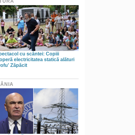
TURĂ
ectacol cu scântei: Copiii
peră electricitatea statică alături
ofu' Zăpăcit
ÂNIA