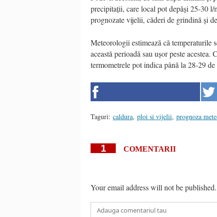
precipitații, care local pot depăși 25-30 l/
prognozate vijelii, căderi de grindină și de
Meteorologii estimează că temperaturile s
această perioadă sau ușor peste acestea. C
termometrele pot indica până la 28-29 de 
Taguri:
caldura
,
ploi si vijelii
,
prognoza mete
1
COMENTARII
Your email address will not be published.