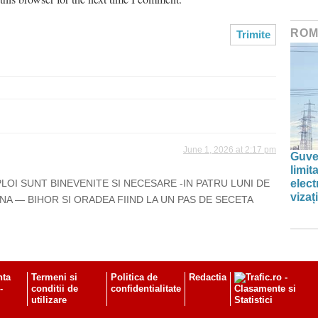
ROM
June 1, 2026 at 2:17 pm
Guve
limi
PLOI SUNT BINEVENITE SI NECESARE -IN PATRU LUNI DE
elect
vizați
NA — BIHOR SI ORADEA FIIND LA UN PAS DE SECETA
nta
Termeni si
Politica de
Redactia
-
conditii de
confidentialitate
utilizare