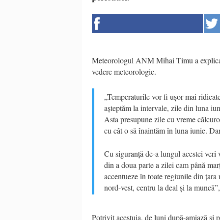
Meteorologul ANM Mihai Timu a explica
vedere meteorologic.
„Temperaturile vor fi ușor mai ridicat
așteptăm la intervale, zile din luna i
Asta presupune zile cu vreme călcuroa
cu cât o să înaintăm în luna iunie. Da
Cu siguranță de-a lungul acestei veri
din a doua parte a zilei cam până marț
accentueze în toate regiunile din țara 
nord-vest, centru la deal și la munc
Potrivit acestuia, de luni după-amiază și p