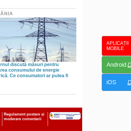
ÂNIA
APLICAȚII
MOBILE
Android
D
rnul discută măsuri pentru
tarea consumului de energie
rică. Ce consumatori ar putea fi
iOS
D
Regulament postare și
moderare comentarii