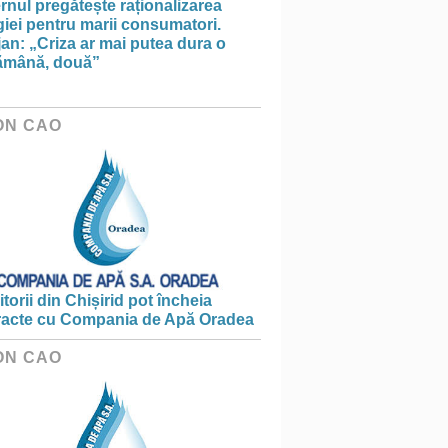
nul pregătește raționalizarea
iei pentru marii consumatori.
an: „Criza ar mai putea dura o
ămână, două”
ON CAO
torii din Chișirid pot încheia
racte cu Compania de Apă Oradea
ON CAO