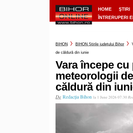
HOME
ŞTIRI
ÎNTRERUPERI 
BIHON
BIHON Ştirile judeţului Bihor
de căldură din iunie
Vara începe cu p
meteorologii de
căldură din iun
De
Redacția Bihon
la 1 June 2026 07:30
Rea