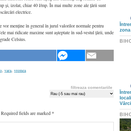
mp și, izolat, chiar 40 l/mp. În mai multe zone ale țării sunt
scărcări electrice.
Între
e vor menține în general în jurul valorilor normale pentru
zona
ele mai ridicate maxime sunt așteptate în sud-vestul țării, unde
grade Celsius.
BIH
o
,
vara
,
vremea
filtreaza comentariile
Între
local
Vârc
Required fields are marked
*
BIH