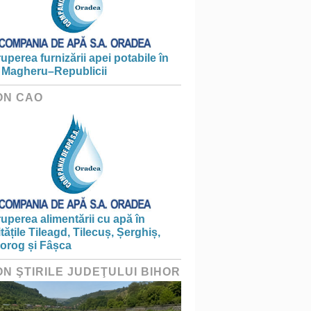
ruperea furnizării apei potabile în
 Magheru–Republicii
ON CAO
ruperea alimentării cu apă în
itățile Tileagd, Tilecuș, Șerghiș,
iorog și Fâșca
ON ŞTIRILE JUDEŢULUI BIHOR