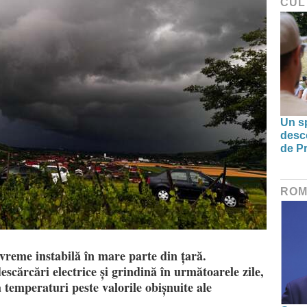
CUL
Un sp
desco
de Pr
ROM
vreme instabilă în mare parte din țară.
descărcări electrice și grindină în următoarele zile,
 temperaturi peste valorile obișnuite ale