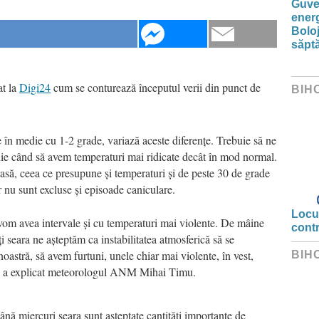
Guver
energ
Boloj
săpt
t la
Digi24
cum se conturează începutul verii din punct de
BIH
e în medie cu 1-2 grade, variază aceste diferențe. Trebuie să ne
unie când să avem temperaturi mai ridicate decât în mod normal.
să, ceea ce presupune și temperaturi și de peste 30 de grade
r nu sunt excluse și episoade caniculare.
Locui
 vom avea intervale și cu temperaturi mai violente. De mâine
cont
i seara ne așteptăm ca instabilitatea atmosferică să se
noastră, să avem furtuni, unele chiar mai violente, în vest,
BIH
ă”, a explicat meteorologul ANM Mihai Timu.
ână miercuri seara sunt așteptate cantități importante de