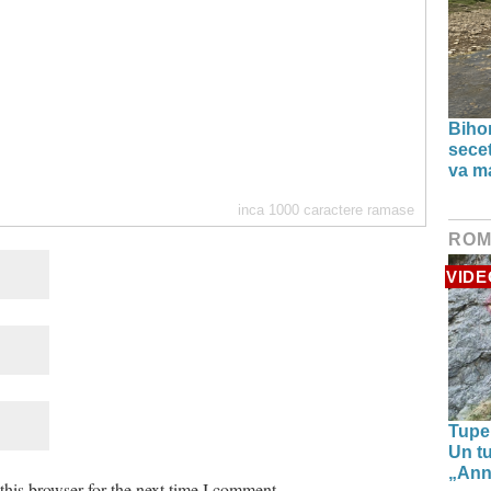
Bihor
secet
va ma
inca
1000
caractere ramase
ROM
VIDE
Tupe
Un tu
„Anna
his browser for the next time I comment.