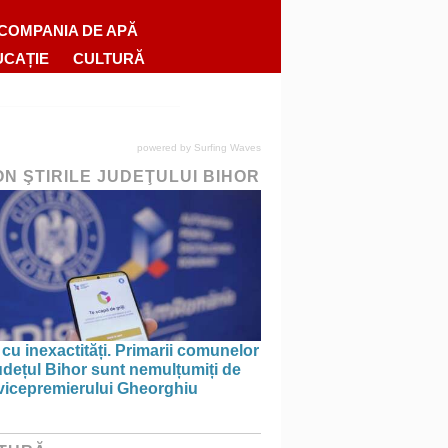
COMPANIA DE APĂ
UCAȚIE
CULTURĂ
powered by
Surfing Waves
ON ŞTIRILE JUDEŢULUI BIHOR
 cu inexactități. Primarii comunelor
udețul Bihor sunt nemulțumiți de
 vicepremierului Gheorghiu