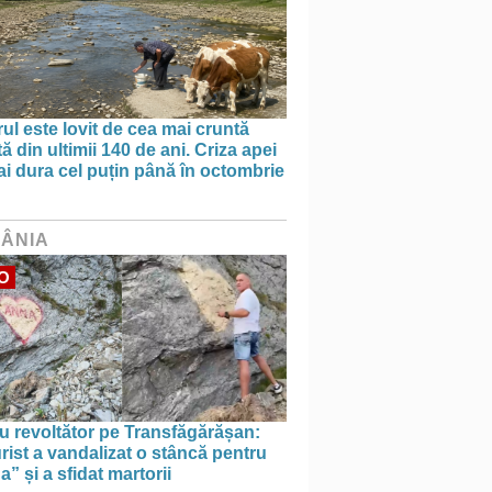
ul este lovit de cea mai cruntă
ă din ultimii 140 de ani. Criza apei
i dura cel puțin până în octombrie
ÂNIA
O
u revoltător pe Transfăgărășan:
rist a vandalizat o stâncă pentru
” și a sfidat martorii