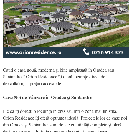
Cauți o casă nouă, modernă și bine amplasată în Oradea sau
Sântandrei? Orion Residence îți oferă locuințe direct de la
dezvoltator, la prețuri accesibile!
Case Noi de Vânzare în Oradea și Sântandrei
Fie că îți dorești o locuință în oraș sau într-o zonă mai liniștită,
Orion Residence îți oferă opțiunea ideală. Proiectele lor de case noi
din Oradea și Sântandrei sunt dotate cu utilități complete și oferă
design modern și finisaje premium la preturi avantajoase.