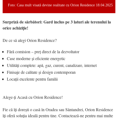
Foto: Casa mult visată devine realitate cu Orion Residence 18.04.2025
Surpriză de sărbători: Gard inclus pe 3 laturi ale terenului la
orice achiziție!
De ce să alegi Orion Residence?
Fără comision – preț direct de la dezvoltator
Case moderne și eficiente energetic
Utilități complete: apă, gaz, curent, canalizare, internet
Finisaje de calitate și design contemporan
Locații excelente pentru familii
Alege-ți Acasă cu Orion Residence!
Fie că îți dorești o casă în Oradea sau Sântandrei, Orion Residence
îți oferă soluția ideală pentru tine. Contactează-ne pentru mai multe