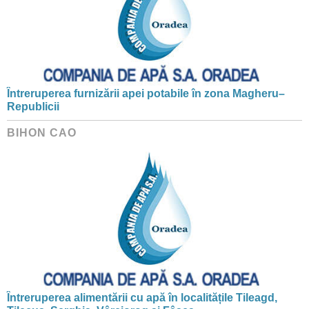
Întreruperea furnizării apei potabile în zona Magheru–
Republicii
BIHON CAO
Întreruperea alimentării cu apă în localitățile Tileagd,