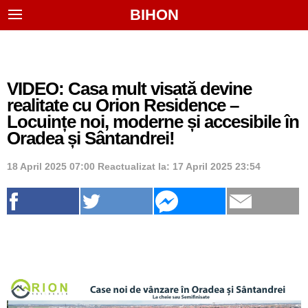
BIHON
VIDEO: Casa mult visată devine
realitate cu Orion Residence –
Locuințe noi, moderne și accesibile în
Oradea și Sântandrei!
18 April 2025 07:00
Reactualizat la:
17 April 2025 23:54