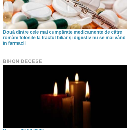
Două dintre cele mai cumpărate medicamente de către
români folosite la tractul biliar și digestiv nu se mai vând
în farmacii
BIHON DECESE