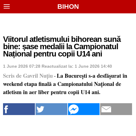
BIHON
Viitorul atletismului bihorean sună
bine: șase medalii la Campionatul
Național pentru copii U14 ani
1 June 2026 07:28
Reactualizat la:
1 June 2026 14:40
Scris de Gavril Nuțiu
La București s-a desfășurat în
-
weekend etapa finală a Campionatului Național de
atletism în aer liber pentru copii U14 ani.