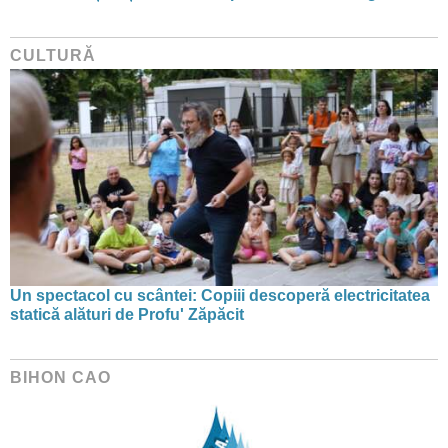
CULTURĂ
Un spectacol cu scântei: Copiii descoperă electricitatea
statică alături de Profu' Zăpăcit
BIHON CAO