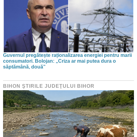
Guvernul pregătește raționalizarea energiei pentru marii
consumatori. Bolojan: „Criza ar mai putea dura o
săptămână, două”
BIHON ŞTIRILE JUDEŢULUI BIHOR