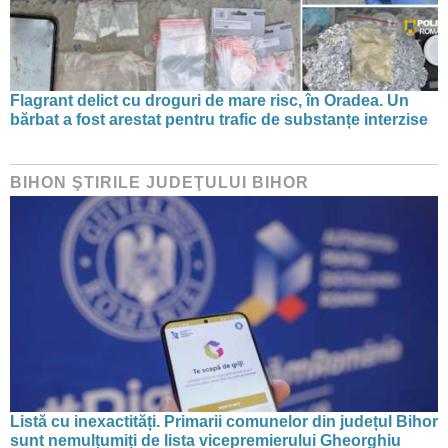
Flagrant delict cu droguri de mare risc, în Oradea. Un
bărbat a fost arestat pentru trafic de substanțe interzise
BIHON ŞTIRILE JUDEŢULUI BIHOR
Listă cu inexactități. Primarii comunelor din județul Bihor
sunt nemulțumiți de lista vicepremierului Gheorghiu