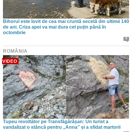
Bihorul este lovit de cea mai cruntă secetă din ultimii 140
de ani. Criza apei va mai dura cel puțin până în
octombrie
5
ROMÂNIA
VIDEO
Tupeu revoltător pe Transfăgărășan: Un turist a
vandalizat o stâncă pentru „Anna” și a sfidat martorii