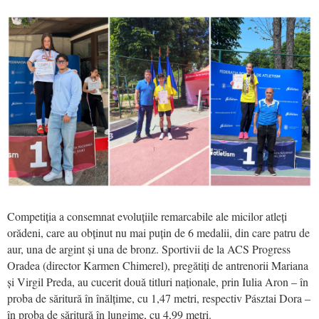
Competiția a consemnat evoluțiile remarcabile ale micilor atleți
orădeni, care au obținut nu mai puțin de 6 medalii, din care patru de
aur, una de argint și una de bronz. Sportivii de la ACS Progress
Oradea (director Karmen Chimerel), pregătiți de antrenorii Mariana
și Virgil Preda, au cucerit două titluri naționale, prin Iulia Aron – în
proba de săritură în înălțime, cu 1,47 metri, respectiv Pásztai Dora –
în proba de săritură în lungime, cu 4,99 metri.