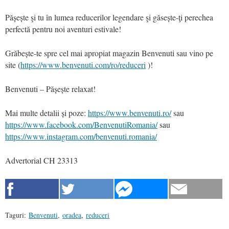
Pășește şi tu în lumea reducerilor legendare şi găsește-ţi perechea
perfectă pentru noi aventuri estivale!
Grăbește-te spre cel mai apropiat magazin Benvenuti sau vino pe
site (
https://www.benvenuti.com/ro/reduceri
)!
Benvenuti – Pășește relaxat!
Mai multe detalii și poze:
https://www.benvenuti.ro/
sau
https://www.facebook.com/BenvenutiRomania/
sau
https://www.instagram.com/benvenuti.romania/
Advertorial CH 23313
Taguri:
Benvenuti
,
oradea
,
reduceri