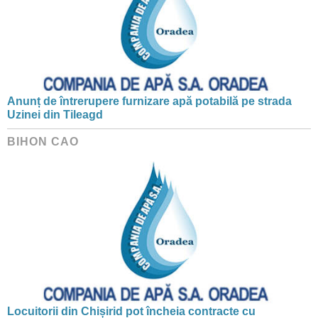
Anunț de întrerupere furnizare apă potabilă pe strada
Uzinei din Tileagd
BIHON CAO
Locuitorii din Chișirid pot încheia contracte cu