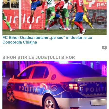
FC Bihor Oradea rămâne „pe sec” în duelurile cu
Concordia Chiajna
1
BIHON ŞTIRILE JUDEŢULUI BIHOR