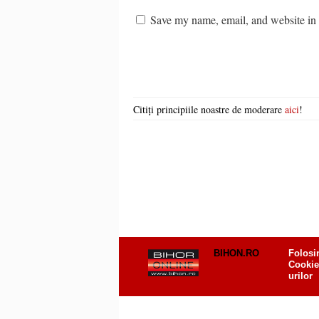
Save my name, email, and website in t
Citiți principiile noastre de moderare
aici
!
BIHON.RO
Folosi
Cookie
urilor