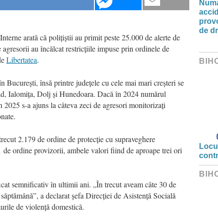
Număr
accid
prov
de d
nterne arată că polițiștii au primit peste 25.000 de alerte de
gresorii au încălcat restricțiile impuse prin ordinele de
de
Libertatea
.
BIH
în București, însă printre județele cu cele mai mari creșteri se
rad, Ialomița, Dolj și Hunedoara. Dacă în 2024 numărul
 2025 s-a ajuns la câteva zeci de agresori monitorizați
onate
.
 trecut 2.179 de ordine de protecție cu supraveghere
Locui
81 de ordine provizorii, ambele valori fiind de aproape trei ori
cont
BIH
cat semnificativ în ultimii ani. „În trecut aveam câte 30 de
 săptămână”, a declarat șefa Direcției de Asistență Socială
azurile de violență domestică.