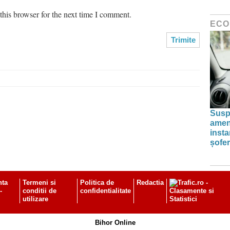
his browser for the next time I comment.
ECO
Susp
amenz
inst
șofer
nta
Termeni si
Politica de
Redactia
-
conditii de
confidentialitate
utilizare
Bihor Online