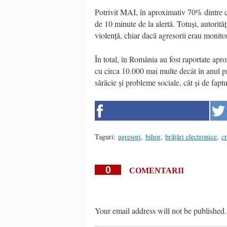
Potrivit MAI, în aproximativ 70% dintre ca
de 10 minute de la alertă. Totuși, autorităț
violență, chiar dacă agresorii erau monitor
În total, în România au fost raportate apr
cu circa 10.000 mai multe decât în anul p
sărăcie și probleme sociale, cât și de fapt
Taguri:
agresori
,
bihor
,
brățări electronice
,
c
0
COMENTARII
Your email address will not be published.