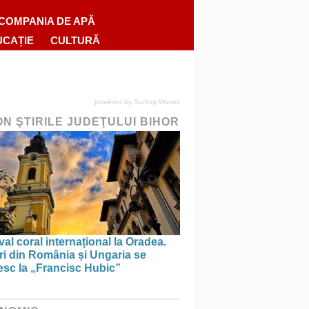
COMPANIA DE APĂ
UCAȚIE
CULTURĂ
powered by
Surfing Waves
ON ŞTIRILE JUDEŢULUI BIHOR
val coral internațional la Oradea.
ri din România și Ungaria se
esc la „Francisc Hubic”