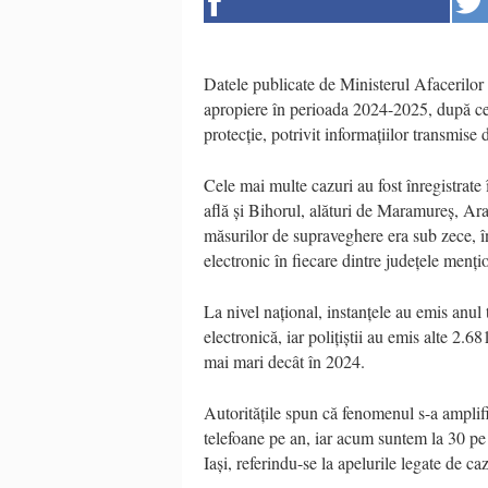
Datele publicate de Ministerul Afacerilor I
apropiere în perioada 2024-2025, după ce a
protecție, potrivit
informațiilor
transmise 
Cele mai multe cazuri au fost înregistrate 
află și Bihorul, alături de Maramureș, A
măsurilor de supraveghere era sub zece, în
electronic
în
fiecare
dintre
județele
menți
La nivel național, instanțele au emis anul
electronică, iar polițiștii au emis alte 2.6
mai mari decât în 2024.
Autoritățile spun că fenomenul s-a amplifi
telefoane pe an, iar acum suntem la 30 pe
Iași, referindu-se la apelurile legate de c