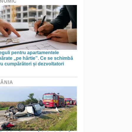
NOMIC
eguli pentru apartamentele
ărate „pe hârtie”. Ce se schimbă
u cumpărători și dezvoltatori
ÂNIA