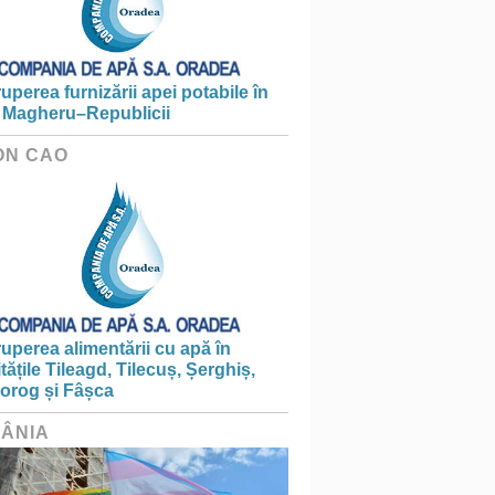
ruperea furnizării apei potabile în
 Magheru–Republicii
ON CAO
ruperea alimentării cu apă în
itățile Tileagd, Tilecuș, Șerghiș,
iorog și Fâșca
ÂNIA