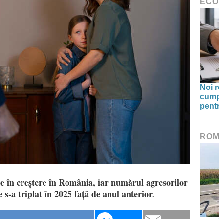
ECO
Noi r
cump
pentr
ROM
e în creștere în România, iar numărul agresorilor
 s-a triplat în 2025 față de anul anterior.