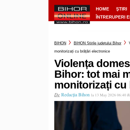
HOME
ŞTIRI
ÎNTRERUPERI 
BIHON
BIHON Ştirile judeţului Bihor
monitorizați cu brățări electronice
Violența domest
Bihor: tot mai m
monitorizați cu 
De
Redacția Bihon
la 13 May 2026 06:40
R