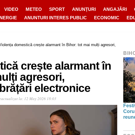
VIDEO
METEO
SPORT
ANUNȚURI
ANGAJĂRI
ENERGIE
ANUNTURI INTERES PUBLIC
ECONOMIC
ED
Violența domestică crește alarmant în Bihor: tot mai mulți agresori,
BIH
ică crește alarmant în
ulți agresori,
brățări electronice
eactualizat la:
12 May 2026 18:03
Festi
Coru
reun