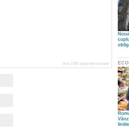
Noua 
cupl
oblig
ECO
inca
1000
caractere ramase
Român
Vânză
linii