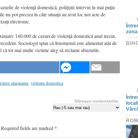
zurile de violență domestică, polițiștii intervin în mai puțin
ile nu pot preciza în câte situații au avut loc noi acte de
izați electronic.
Între
zona
oximativ 140.000 de cazuri de violență domestică anul trecut,
recedent. Sociologii spun că fenomenul este alimentat atât de
BIH
ul că tot mai multe victime aleg să reclame abuzurile.
restere alarmanta
,
violenta domestica
Între
filtreaza comentariile
local
Vârc
ROM
Required fields are marked
*