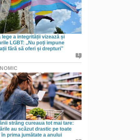
lege a integrității vizează și
urile LGBT: „Nu poți impune
ații fără să oferi și drepturi”
1
NOMIC
ii strâng cureaua tot mai tare:
rile au scăzut drastic pe toate
le în prima jumătate a anului