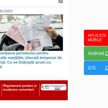
1
NOMIC
APLICAȚII
MOBILE
Android
D
endarea permisului pentru
ile neplătite, blocată temporar de
anță. Ce se întâmplă acum cu
ii
iOS
D
Regulament postare și
moderare comentarii