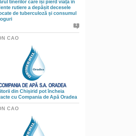
ul tinerilor care își pierd viața în
ente rutiere a depășit decesele
ocate de tuberculoză și consumul
roguri
1
ON CAO
torii din Chișirid pot încheia
racte cu Compania de Apă Oradea
ON CAO