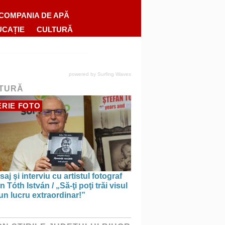
COMPANIA DE APĂ
UCAȚIE
CULTURĂ
powered by
Surfing Waves
TURĂ
RIE FOTO
saj şi interviu cu artistul fotograf
n Tóth István / „Să-ţi poţi trăi visul
un lucru extraordinar!”