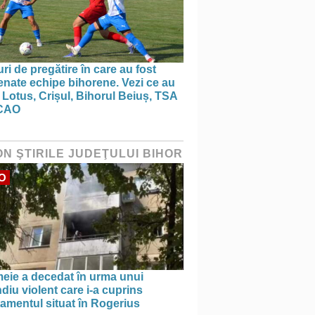
ri de pregătire în care au fost
nate echipe bihorene. Vezi ce au
 Lotus, Crișul, Bihorul Beiuș, TSA
CAO
ON ŞTIRILE JUDEŢULUI BIHOR
O
meie a decedat în urma unui
diu violent care i-a cuprins
amentul situat în Rogerius