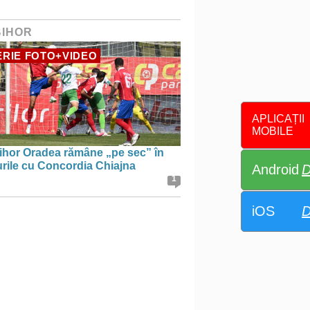
BIHOR
RIE FOTO+VIDEO
APLICAȚII
MOBILE
ihor Oradea rămâne „pe sec” în
urile cu Concordia Chiajna
Android
D
1
iOS
D