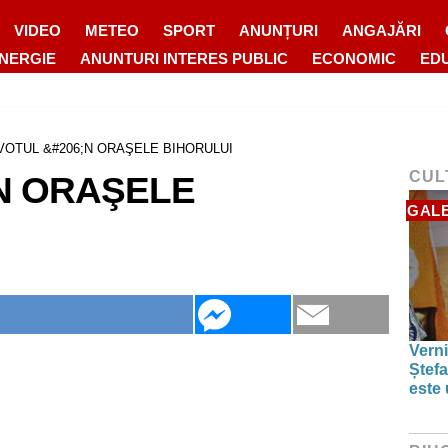
VIDEO
METEO
SPORT
ANUNȚURI
ANGAJĂRI
ENERGIE
ANUNTURI INTERES PUBLIC
ECONOMIC
ED
VOTUL &#206;N ORAŞELE BIHORULUI
CUL
N ORAŞELE
GALE
Verni
Ștefa
este 