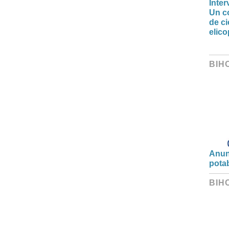
Inter
Un co
de ci
elic
BIH
Anunț
potab
BIH