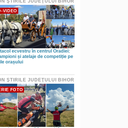
ON ŞTIRILE JUDEŢULUI BIHOR
-VIDEO
acol ecvestru în centrul Oradiei:
ampioni și atelaje de competiție pe
ile orașului
ON ŞTIRILE JUDEŢULUI BIHOR
RIE FOTO