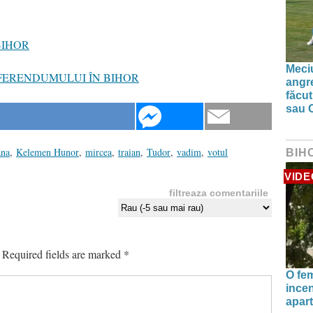
BIHOR
Meciu
FERENDUMULUI ÎN BIHOR
angre
făcut
sau 
na
,
Kelemen Hunor
,
mircea
,
traian
,
Tudor
,
vadim
,
votul
BIH
VIDE
filtreaza comentariile
Required fields are marked
*
O fe
incen
apart