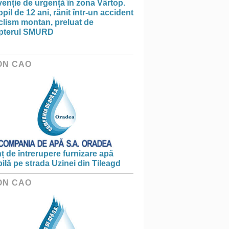
venție de urgență în zona Vârtop.
pil de 12 ani, rănit într-un accident
clism montan, preluat de
opterul SMURD
ON CAO
 de întrerupere furnizare apă
ilă pe strada Uzinei din Tileagd
ON CAO