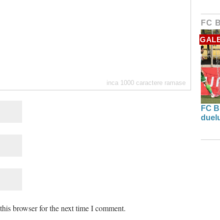
FC 
GALE
inca
1000
caractere ramase
FC B
duel
his browser for the next time I comment.