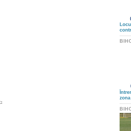
Locui
cont
BIH
Între
zona
:
BIH