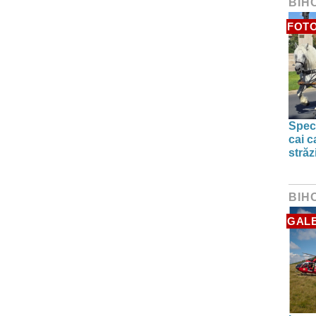
BIH
FOTO
Spect
cai c
străz
BIH
GALE