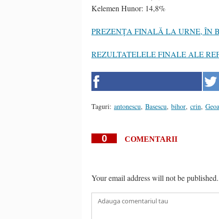
Kelemen Hunor: 14,8%
PREZENŢA FINALĂ LA URNE, ÎN 
REZULTATELELE FINALE ALE RE
Taguri:
antonescu
,
Basescu
,
bihor
,
crin
,
Geoa
0
COMENTARII
Your email address will not be published.