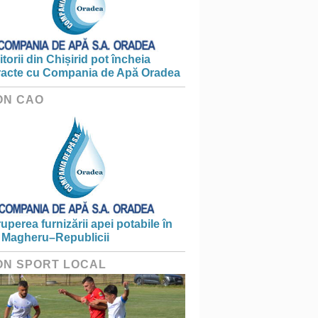
torii din Chișirid pot încheia
racte cu Compania de Apă Oradea
ON CAO
ruperea furnizării apei potabile în
 Magheru–Republicii
ON SPORT LOCAL