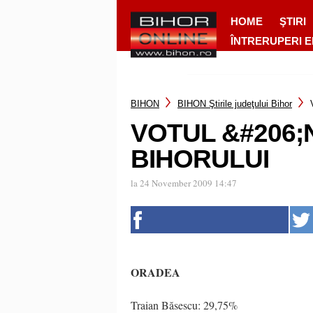
HOME
ŞTIRI
ÎNTRERUPERI 
BIHON
BIHON Ştirile judeţului Bihor
VOTUL &#206;
BIHORULUI
la 24 November 2009 14:47
ORADEA
Traian Băsescu: 29,75%